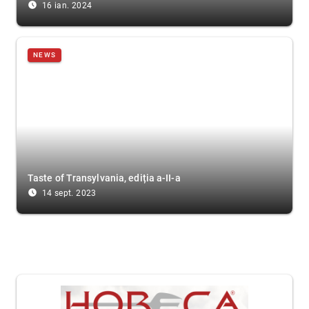
access_time_filled
16 ian. 2024
NEWS
Taste of Transylvania, ediția a-II-a
access_time_filled
14 sept. 2023