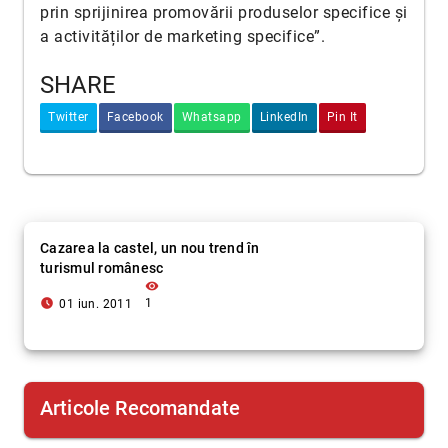
prin sprijinirea promovării produselor specifice și
a activităților de marketing specifice”.
SHARE
Twitter
Facebook
Whatsapp
LinkedIn
Pin It
Cazarea la castel, un nou trend în
turismul românesc
visibility
access_time_filled
1
01 iun. 2011
Articole Recomandate