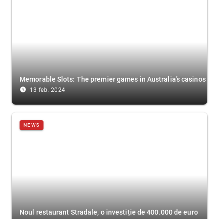
Memorable Slots: The premier games in Australia’s casinos
access_time_filled
13 feb. 2024
NEWS
Noul restaurant Stradale, o investiție de 400.000 de euro