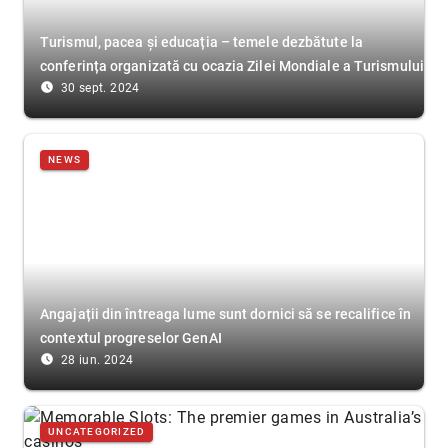
Turismul, pacea și educația – temele dezbătute la
conferința organizată cu ocazia Zilei Mondiale a Turismului
access_time_filled
30 sept. 2024
NEWS
Angajații din întreaga lume sunt dornici să se recalifice în
contextul progreselor GenAI
access_time_filled
28 iun. 2024
UNCATEGORIZED