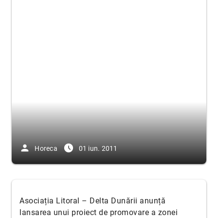
person
access_time_filled
Horeca
01 iun. 2011
Asociația Litoral – Delta Dunării anunță
lansarea unui proiect de promovare a zonei