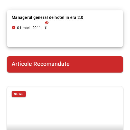
Managerul general de hotel in era 2.0
visibility
access_time_filled
3
01 mart. 2011
Articole Recomandate
NEWS