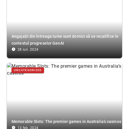
Angajații din întreaga lume sunt dornici să se recalifice în
contextul progreselor GenAI
access_time_filled
28 iun. 2024
UNCATEGORIZED
Memorable Slots: The premier games in Australia’s casinos
access_time_filled
13 feb. 2024