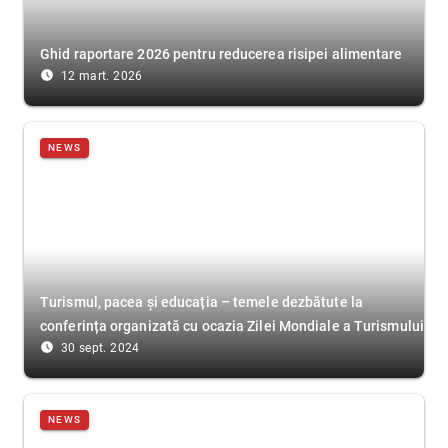
Ghid raportare 2026 pentru reducerea risipei alimentare
access_time_filled
12 mart. 2026
NEWS
Turismul, pacea și educația – temele dezbătute la
conferința organizată cu ocazia Zilei Mondiale a Turismului
access_time_filled
30 sept. 2024
NEWS