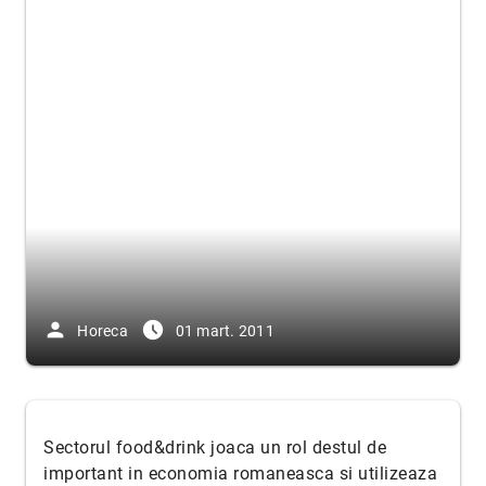
person
access_time_filled
Horeca
01 mart. 2011
Sectorul food&drink joaca un rol destul de
important in economia romaneasca si utilizeaza