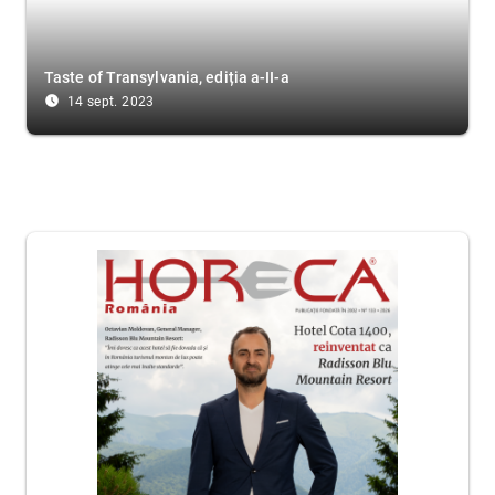
Taste of Transylvania, ediția a-II-a
access_time_filled
14 sept. 2023