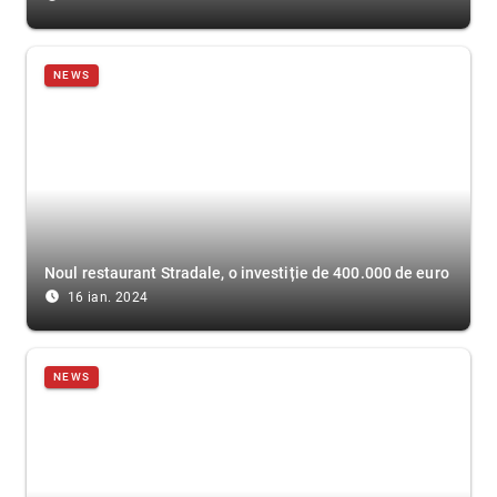
NEWS
Noul restaurant Stradale, o investiție de 400.000 de euro
access_time_filled
16 ian. 2024
NEWS