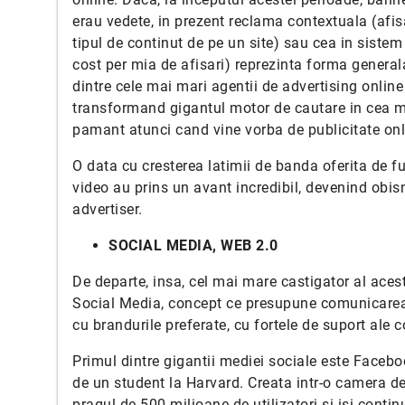
erau vedete, in prezent reclama contextuala (afis
tipul de continut de pe un site) sau cea in siste
cost per mia de afisari) reprezinta forma general
dintre cele mai mari agentii de advertising onlin
transformand gigantul motor de cautare in cea m
pamant atunci cand vine vorba de publicitate onl
O data cu cresterea latimii de banda oferita de fu
video au prins un avant incredibil, devenind obis
advertiser.
SOCIAL MEDIA, WEB 2.0
De departe, insa, cel mai mare castigator al aces
Social Media, concept ce presupune comunicarea m
cu brandurile preferate, cu fortele de suport ale 
Primul dintre gigantii mediei sociale este Faceb
de un student la Harvard. Creata intr-o camera d
pragul de 500 milioane de utilizatori si isi conti