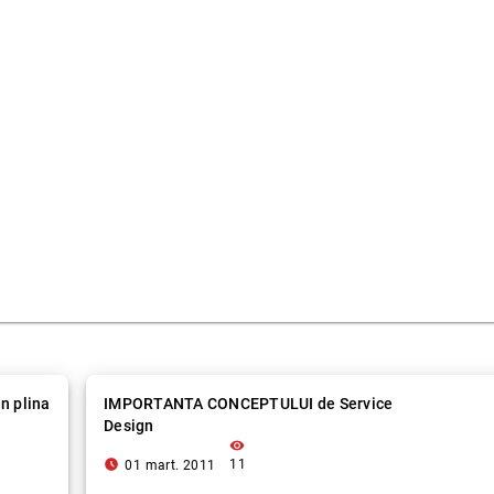
 plina
IMPORTANTA CONCEPTULUI de Service
Design
visibility
access_time_filled
11
01 mart. 2011