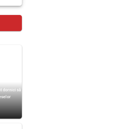
t dornici să
eselor