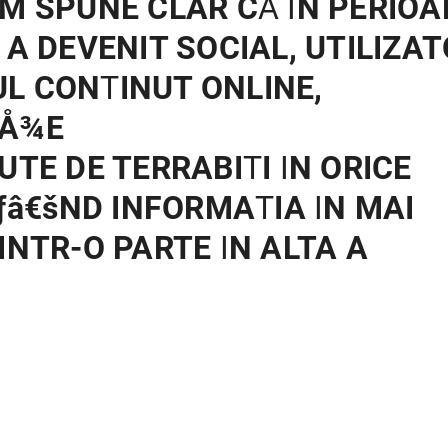
EM SPUNE CLAR C
A
I
N PERIOA
 A DEVENIT SOCIAL, UTILIZAT
UL CON
T
INUT ONLINE,
Å¾
E
UTE DE TERRABI
T
I
I
N ORICE
Ãƒâ€šND INFORMA
T
IA
I
N MAI
DINTR-O PARTE
I
N ALTA A