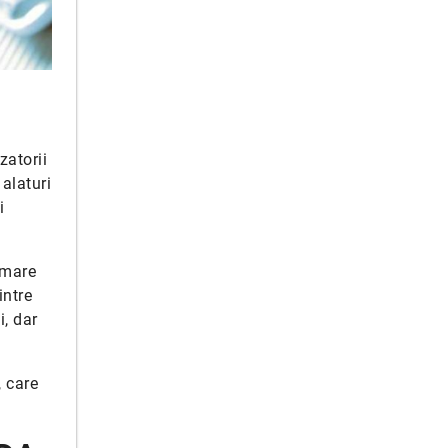
zatorii
alaturi
i
 mare
intre
i, dar
, care