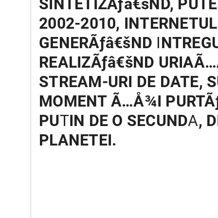
SINTETIZÃƒâ€šND, PUT
2002-2010, INTERNETUL
GENERÃƒâ€šND
I
NTREG
REALIZÃƒâ€šND URIA
Ã…
STREAM-URI DE DATE, S
MOMENT
Ã…Å¾
I PURT
PU
T
IN DE O SECUND
A
, 
PLANETEI.