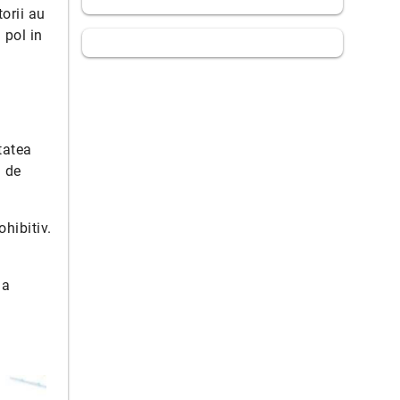
torii au
 pol in
tatea
i de
hibitiv.
 a