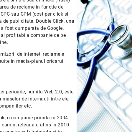
area de reclame in functie de
m CPC sau CPM (cost per click si
a de publicitate. Double Click, una
e a fost cumparata de Google,
ai profitabila companie de pe
ine.
rnizorii de internet, reclamele
nuite in media-planul oricarui
tei perioade, numita Web 2.0, este
aselor de internauti intre ele,
companiilor etc.
ook, o companie pornita in 2004
e camin, reteaua a atins in 2010
nua cresterea fulminanta si in