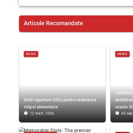
Articole Recomandate
NEWS
NEWS
Turismul,
Ghid raportare 2026 pentru reducerea
dezbătute
risipei alimentare
ocazia Zi
access_time_filled
access_time_filled
12 mart. 2026
30 sep