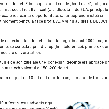
tru Internet. Fiind supusi unui soi de „hard-reset”, toti juca
climat social relativ incert (aici discutam de SUA, principalul
ecare reprezinta o oportunitate, iar antreprenorii isteti si
st moment pentru a face profit. Ã…Å¾i nu au gresit. DELOC!
de conexiuni la internet in banda larga, in anul 2002, majori
eme, se conectau prin dial-up (linii telefonice), prin provider
nice ale universitatilor.
urile de achizitie ale unei conexiuni decente era aproape pro
platea echivalentul a 150 -200 dolari.
 la un pret de 10 ori mai mic. In plus, numarul de furnizori
0 a fost si este advertisingul
erele simple sau animate (flash)