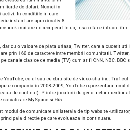
 miliarde de dolari. Numai in
ctivi. In conditiile in care
rie instant are aproximativ 8
cebook mai are de recuperat teren, insa o face intr-un ritm
r cu o valoare de piata uriasa, Twitter, care a cucerit utili
e prin 160 de caractere intre membrii comunitatii. Twitter, 
e pe canale clasice de media (TV) cum ar fi CNN, NBC, BBC s
 YouTube, cu al sau celebru site de video-sharing. Traficul
umpere compania in 2008-2009, YouTube reprezentand unul d
teaua de continut). Printre jucatorii de genul celor mentionat
de socializare MySpace si Hi5.
tat modul de comunicare unilaterala de tip website -utilizator
principala directie pe care evolueaza in continuare.