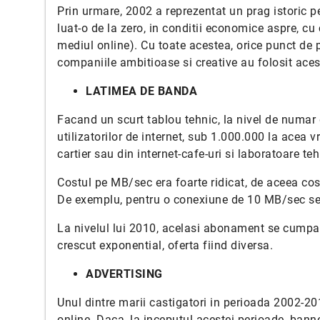
Prin urmare, 2002 a reprezentat un prag istoric pen
luat-o de la zero, in conditii economice aspre, cu 
mediul online). Cu toate acestea, orice punct de pl
companiile ambitioase si creative au folosit ace
LATIMEA DE BANDA
Facand un scurt tablou tehnic, la nivel de numar 
utilizatorilor de internet, sub 1.000.000 la acea vr
cartier sau din internet-cafe-uri si laboratoare teh
Costul pe MB/sec era foarte ridicat, de aceea cost
De exemplu, pentru o conexiune de 10 MB/sec se 
La nivelul lui 2010, acelasi abonament se cumpara
crescut exponential, oferta fiind diversa.
ADVERTISING
Unul dintre marii castigatori in perioada 2002-201
online. Daca, la inceputul acestei perioade, bann