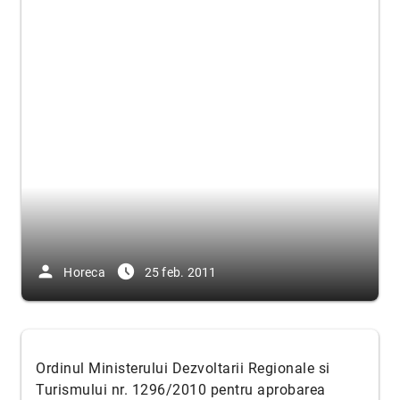
person
access_time_filled
Horeca
25 feb. 2011
Ordinul Ministerului Dezvoltarii Regionale si
Turismului nr. 1296/2010 pentru aprobarea