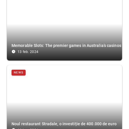
Memorable Slots: The premier games in Australia’s casinos
access_time_filled
13 feb. 2024
NEWS
Noul restaurant Stradale, o investiție de 400.000 de euro