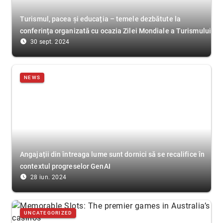
Turismul, pacea și educația – temele dezbătute la
conferința organizată cu ocazia Zilei Mondiale a Turismului
access_time_filled
30 sept. 2024
NEWS
Angajații din întreaga lume sunt dornici să se recalifice în
contextul progreselor GenAI
access_time_filled
28 iun. 2024
UNCATEGORIZED