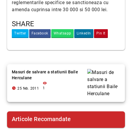
reglementarile specifice se sanctioneaza cu
amenda cuprinsa intre 30 000 si 50 000 lei.
SHARE
Twitter
Facebook
Whatsapp
LinkedIn
Pin It
Masuri de salvare a statiunii Baile
Herculane
visibility
access_time_filled
1
25 feb. 2011
Articole Recomandate