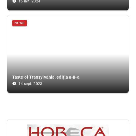
access_time_filled
16 ian. 2024
NEWS
Taste of Transylvania, ediția a-II-a
access_time_filled
14 sept. 2023