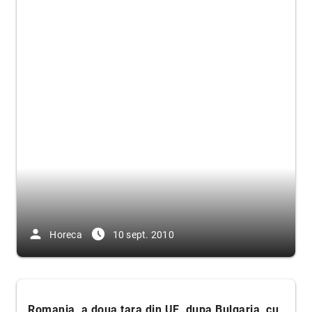
person
access_time_filled
Horeca
10 sept. 2010
Rom
ania, a doua tara din UE, dupa Bulgaria, cu