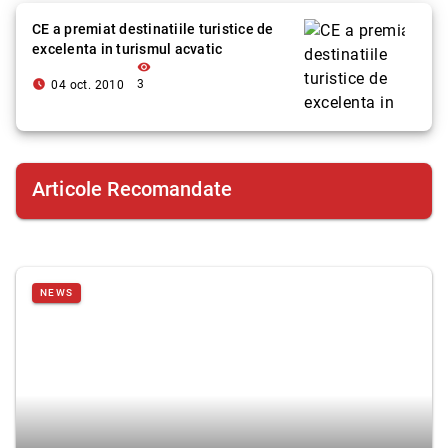
CE a premiat destinatiile turistice de
excelenta in turismul acvatic
visibility
access_time_filled
3
04 oct. 2010
Articole Recomandate
NEWS