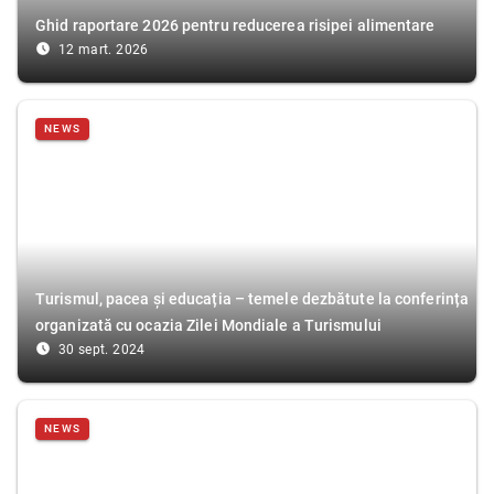
Ghid raportare 2026 pentru reducerea risipei alimentare
access_time_filled
12 mart. 2026
NEWS
Turismul, pacea și educația – temele dezbătute la conferința
organizată cu ocazia Zilei Mondiale a Turismului
access_time_filled
30 sept. 2024
NEWS