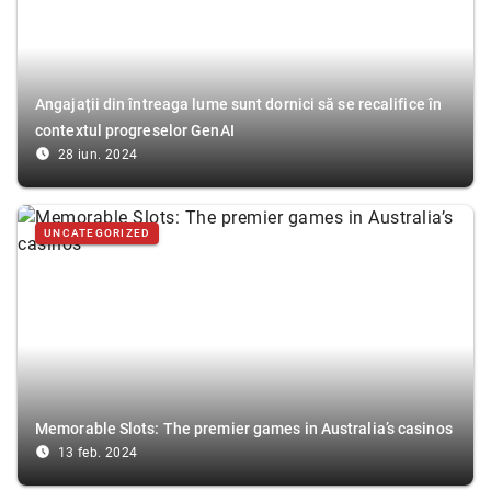
Angajații din întreaga lume sunt dornici să se recalifice în
contextul progreselor GenAI
access_time_filled
28 iun. 2024
UNCATEGORIZED
Memorable Slots: The premier games in Australia’s casinos
access_time_filled
13 feb. 2024