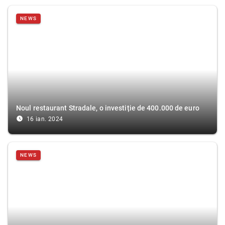
NEWS
Noul restaurant Stradale, o investiție de 400.000 de euro
access_time_filled
16 ian. 2024
NEWS