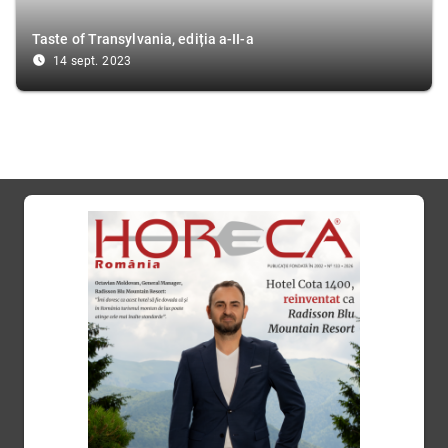
Taste of Transylvania, ediția a-II-a
access_time_filled
14 sept. 2023