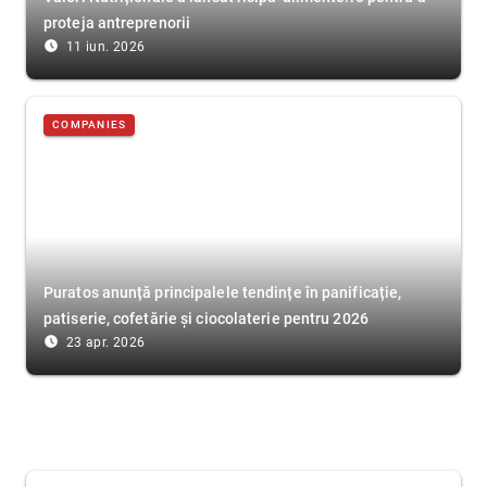
proteja antreprenorii
access_time_filled
11 iun. 2026
COMPANIES
Puratos anunță principalele tendințe în panificație,
patiserie, cofetărie și ciocolaterie pentru 2026
access_time_filled
23 apr. 2026