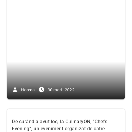
person
access_time_filled
Horeca
30 mart. 2022
De curând a avut loc, la CulinaryON, “Chefs
Evening”, un eveniment organizat de către