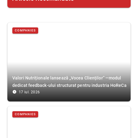
COMPANIES
Valori Nutriționale lansează „Vocea Clienților” —modul
dedicat feedback-ului structurat pentru industria HoReCa
access_time_filled
17 iul. 2026
COMPANIES