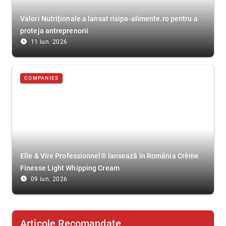
Valori Nutriționale a lansat risipa-alimente.ro pentru a
proteja antreprenorii
access_time_filled
11 iun. 2026
COMPANIES
Elle & Vire Professionnel® lansează în România Crème
Finesse Light Whipping Cream
access_time_filled
09 iun. 2026
Articole Recomandate