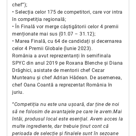
chef”);
• Selecția celor 175 de competitori, care vor intra
în competiția regională;
• În Finală vor merge câștigătorii celor 4 premii
menționate mai sus (01.07 – 31.12);
• Marea Finală, cu 64 de candidați și decernarea
celor 4 Premii Globale (Iunie 2023).
România a avut reprezentanți în semifinala
SPYC din anul 2019 pe Roxana Blenche și Diana
Drăghici, asistate de mentorii chef Cezar
Munteanu și chef Adrian Hădean. De asemenea,
chef Oana Coantă a reprezentat România în
juriu.
“
Competiția nu este una ușoară, dar ține de noi
să ne folosim de avantajele pe care le avem.Mai
întâi, produsul local este esențial. Avem acces la
multe ingrediente, dar trebuie ținut cont că
perioada de selecție și finalele sunt în sezoane