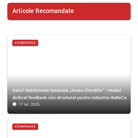
Articole Recomandate
COMPANIES
Valori Nutriționale lansează „Vocea Clienților” —modul
dedicat feedback-ului structurat pentru industria HoReCa
access_time_filled
17 iul. 2026
COMPANIES