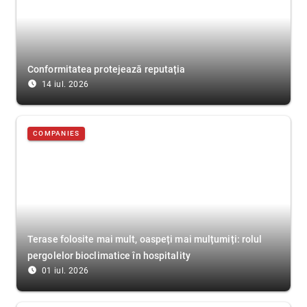
Conformitatea protejează reputația
access_time_filled
14 iul. 2026
COMPANIES
Terase folosite mai mult, oaspeți mai mulțumiți: rolul
pergolelor bioclimatice în hospitality
access_time_filled
01 iul. 2026