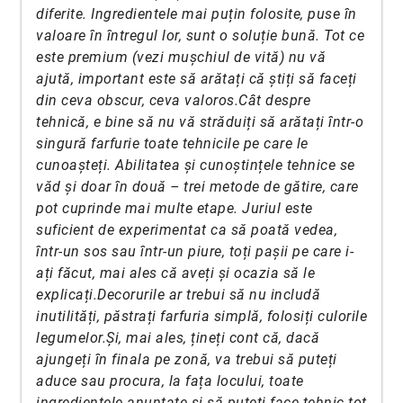
diferite. Ingredientele mai puțin folosite, puse în
valoare în întregul lor, sunt o soluție bună. Tot ce
este premium (vezi mușchiul de vită) nu vă
ajută, important este să arătați că știți să faceți
din ceva obscur, ceva valoros.Cât despre
tehnică, e bine să nu vă străduiți să arătați într-o
singură farfurie toate tehnicile pe care le
cunoașteți. Abilitatea și cunoștințele tehnice se
văd și doar în două – trei metode de gătire, care
pot cuprinde mai multe etape. Juriul este
suficient de experimentat ca să poată vedea,
într-un sos sau într-un piure, toți pașii pe care i-
ați făcut, mai ales că aveți și ocazia să le
explicați.Decorurile ar trebui să nu includă
inutilități, păstrați farfuria simplă, folosiți culorile
legumelor.Și, mai ales, țineți cont că, dacă
ajungeți în finala pe zonă, va trebui să puteți
aduce sau procura, la fața locului, toate
ingredientele anunțate și să puteți face tehnic tot