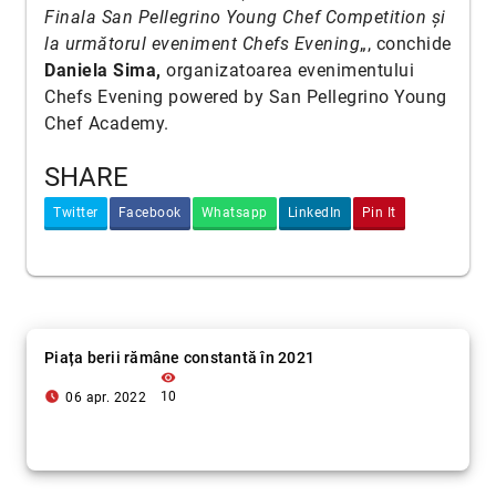
Finala San Pellegrino Young Chef Competition și
la următorul eveniment Chefs Evening
„, conchide
Daniela Sima,
organizatoarea evenimentului
Chefs Evening powered by San Pellegrino Young
Chef Academy.
SHARE
Twitter
Facebook
Whatsapp
LinkedIn
Pin It
Piața berii rămâne constantă în 2021
visibility
access_time_filled
10
06 apr. 2022