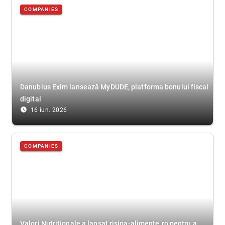
COMPANIES
Danubius Exim lansează MyDUDE, platforma bonului fiscal
digital
access_time_filled
16 iun. 2026
COMPANIES
Valori Nutriționale a lansat risipa-alimente.ro pentru a