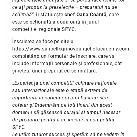
ce ați propus la preselecție – preparatul nu se
schimbă”
, îi sfătuiește
chef Oana Coantă
, care
este selecționată a doua oară în juriul
competiției regionale SPYC.
Înscrierea se face pe site-ul
https://www.sanpellegrinoyoungchefacademy.com
,
completând un formular de înscriere, care va
include informații personale și profesionale, cât
și rețeta unui preparat cu semnătură.
„
Experiența unei competiții culinare naționale
sau internaționale este o etapă extrem de
importantă în cariera oricărui bucătar sau
cofetar și îndemnăm pe toți tinerii din acest
domeniu să găsească curajul și timpul necesar
de pregătire pentru a se înscrie în competiția
SPYC.
Le urăm tuturor succes și sperăm să ne vedem în