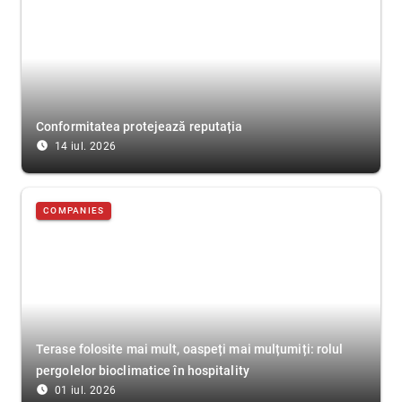
Conformitatea protejează reputația
access_time_filled
14 iul. 2026
COMPANIES
Terase folosite mai mult, oaspeți mai mulțumiți: rolul
pergolelor bioclimatice în hospitality
access_time_filled
01 iul. 2026