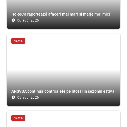
HoReCa raportează afaceri mai mari și marje mai mici
access_time_filled
06 aug. 2026
NEWS
ANSVSA continuă controalele pe litoral în sezonul estival
access_time_filled
05 aug. 2026
NEWS