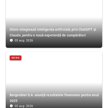
Glovo integrează inteligența artificială, prin ChatGPT și
Claude, pentru o nouă experiență de cumpărături
access_time_filled
05 aug. 2026
NEWS
Bergenbier S.A. anunță rezultatele financiare pentru anul
2025
access_time_filled
05 aug. 2026