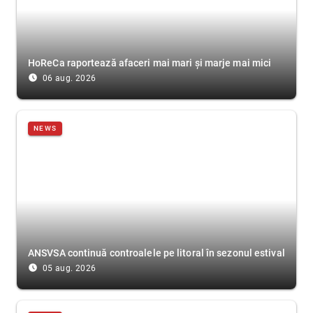
HoReCa raportează afaceri mai mari și marje mai mici
access_time_filled
06 aug. 2026
NEWS
ANSVSA continuă controalele pe litoral în sezonul estival
access_time_filled
05 aug. 2026