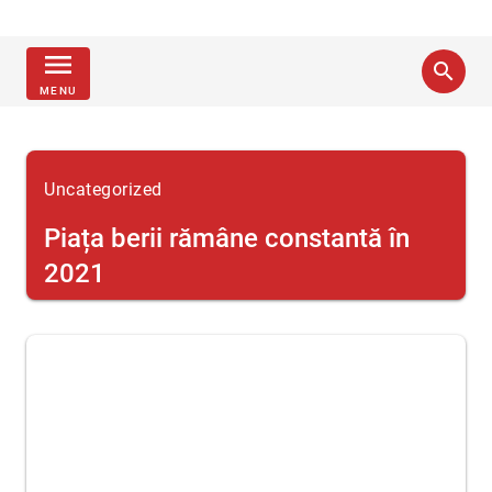
menu
search
MENU
Uncategorized
Piața berii rămâne constantă în
2021