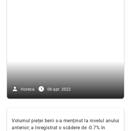
person
access_time_filled
Horeca
06 apr. 2022
Volumul pieței berii s-a menținut la nivelul anului
anterior; a înregistrat o scădere de -0.7% în