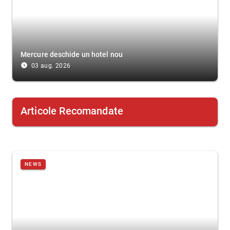
Mercure deschide un hotel nou
access_time_filled
03 aug. 2026
Articole Recomandate
NEWS