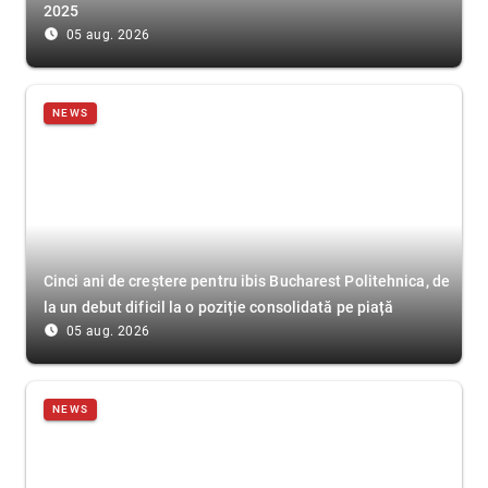
2025
access_time_filled
05 aug. 2026
NEWS
Cinci ani de creștere pentru ibis Bucharest Politehnica, de
la un debut dificil la o poziție consolidată pe piață
access_time_filled
05 aug. 2026
NEWS