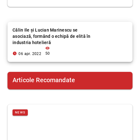
Călin Ile și Lucian Marinescu se
asociază, formând o echipă de elită în
industria hotelieră
visibility
access_time_filled
50
06 apr. 2022
Articole Recomandate
NEWS