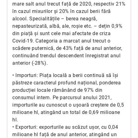
mare salt anul trecut față de 2020, respectiv 21%
în cazul mixurilor și 20% în cazul berii fără
alcool. Specialitățile – berea neagră,
nepasteurizată, albă, ale, roșie etc. – dețin 0,9%
din piață și sunt cele mai afectate de criza
Covid-19. Categoria a marcat anul trecut o
scădere puternică, de 43% față de anul anterior,
continuând trendul descendent înregistrat anul
anterior (-28%).
• Importuri: Piața locală a berii continuă să își
păstreze caracterul profund național, ponderea
producției locale rămânând de 97% din
consumul intern. Pe parcursul anului 2021,
importurile au cunoscut o ușoară creștere de 0,5
milioane hl, atingând un total de 0,69 milioane
hl.
• Exporturi: exporturile au scăzut ușor, cu 0,04
milioane hl față de anul anterior, atingând un