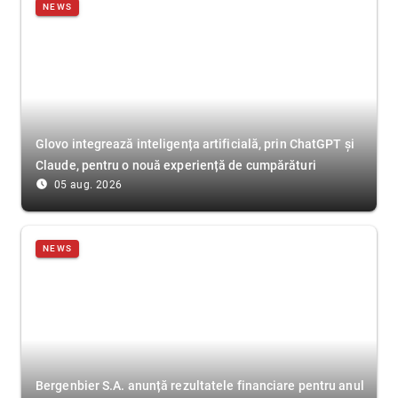
NEWS
Glovo integrează inteligența artificială, prin ChatGPT și
Claude, pentru o nouă experiență de cumpărături
access_time_filled
05 aug. 2026
NEWS
Bergenbier S.A. anunță rezultatele financiare pentru anul