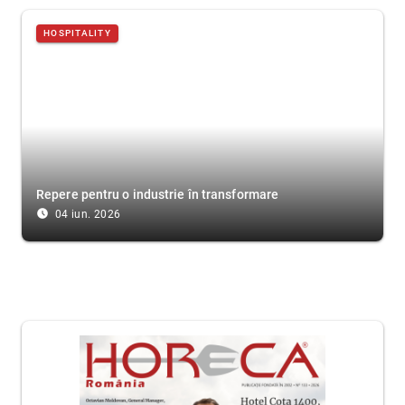
HOSPITALITY
Repere pentru o industrie în transformare
access_time_filled
04 iun. 2026