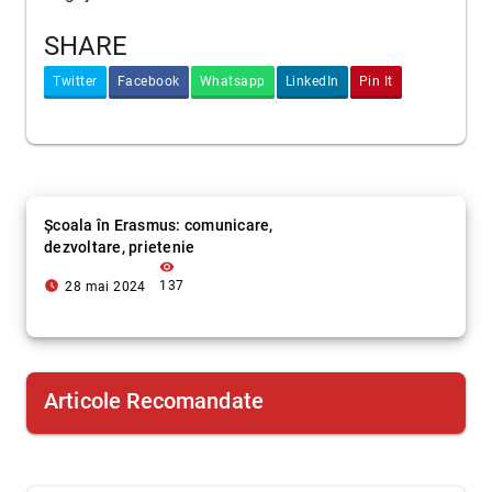
SHARE
Twitter
Facebook
Whatsapp
LinkedIn
Pin It
Școala în Erasmus: comunicare,
dezvoltare, prietenie
visibility
access_time_filled
137
28 mai 2024
Articole Recomandate