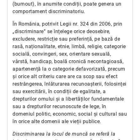
(burnout), în anumite condiții, poate genera un
comportament discriminatoriu.
În România, potrivit Legii nr. 324 din 2006, prin
„discriminare” se înțelege orice deosebire,
excludere, restricție sau preferință, pe bază de
rasă, naționalitate, etnie, limbă, religie, categorie
socială, convingeri, sex, orientare sexuală,
vârstă, handicap, boală cronică necontagioasă,
apartenență la o categorie defavorizată, precum
și orice alt criteriu care are ca scop sau efect
restrângerea, înlăturarea recunoașterii, folosinței
sau exercitării, în condiții de egalitate, a
drepturilor omului și a libertăților fundamentale
sau a drepturilor recunoscute de lege, în
domeniul politic, economic, social și cultural sau
în orice alte domenii ale vieții publice.
Discriminarea la locul de muncă se referă la