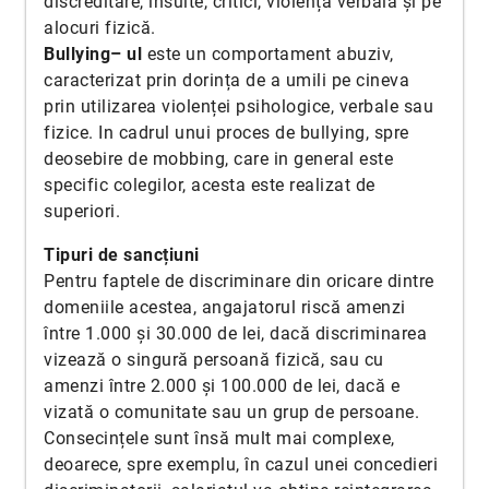
discreditare, insulte, critici, violență verbală și pe
alocuri fizică.
Bullying– ul
este un comportament abuziv,
caracterizat prin dorința de a umili pe cineva
prin utilizarea violenței psihologice, verbale sau
fizice. In cadrul unui proces de bullying, spre
deosebire de mobbing, care in general este
specific colegilor, acesta este realizat de
superiori.
Tipuri de sancțiuni
Pentru faptele de discriminare din oricare dintre
domeniile acestea, angajatorul riscă amenzi
între 1.000 și 30.000 de lei, dacă discriminarea
vizează o singură persoană fizică, sau cu
amenzi între 2.000 și 100.000 de lei, dacă e
vizată o comunitate sau un grup de persoane.
Consecințele sunt însă mult mai complexe,
deoarece, spre exemplu, în cazul unei concedieri