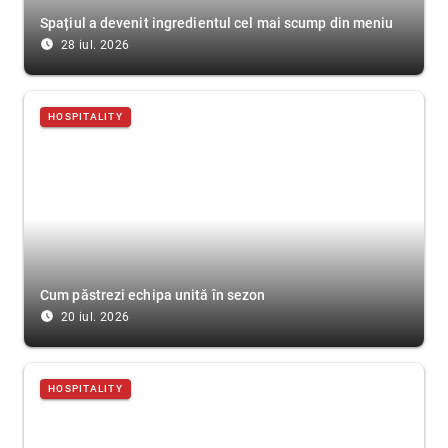
Spațiul a devenit ingredientul cel mai scump din meniu
access_time_filled
28 iul. 2026
HOSPITALITY
Cum păstrezi echipa unită în sezon
access_time_filled
20 iul. 2026
HOSPITALITY