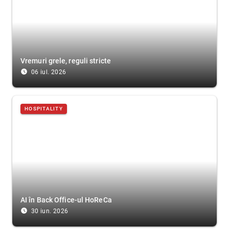
Vremuri grele, reguli stricte
access_time_filled
06 iul. 2026
HOSPITALITY
AI în Back Office-ul HoReCa
access_time_filled
30 iun. 2026