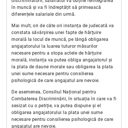
discriminatorii, salariatul va obține reintegrarea
în muncă și va fi îndreptățit să primească
diferențele salariale din urmă.
Mai mult, ori de câte ori instanța de judecată va
constata săvârșirea unei fapte de hărțuire
morală la locul de muncă, pe lângă obligarea
angajatorului la luarea tuturor măsurilor
necesare pentru a stopa actele de hărțuire
morală, instanța va putea obliga angajatorul și
la plata de daune morale sau obligarea la plata
unei sume necesare pentru consilierea
psihologică de care angajatul are nevoie.
De asemenea, Consiliul Național pentru
Combaterea Discriminării, în situația în care va fi
sesizat cu o petiție, va putea dispune și el
obligarea angajatorului la plata unei sume
necesare pentru consilierea psihologică de care
angajatul are nevoie.