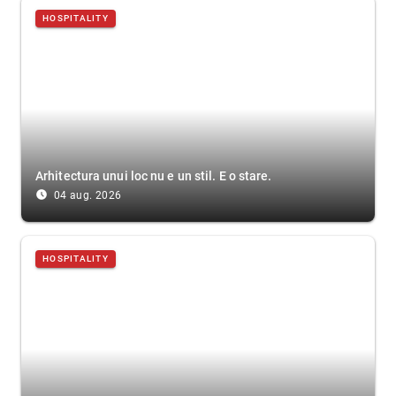
HOSPITALITY
Arhitectura unui loc nu e un stil. E o stare.
access_time_filled
04 aug. 2026
HOSPITALITY