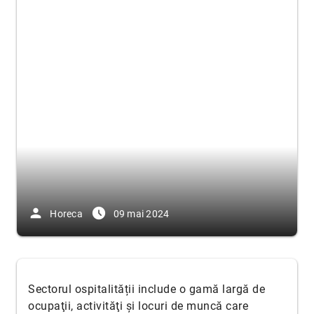
person
access_time_filled
Horeca
09 mai 2024
Sectorul ospitalității include o gamă largă de
ocupaţii, activităţi şi locuri de muncă care