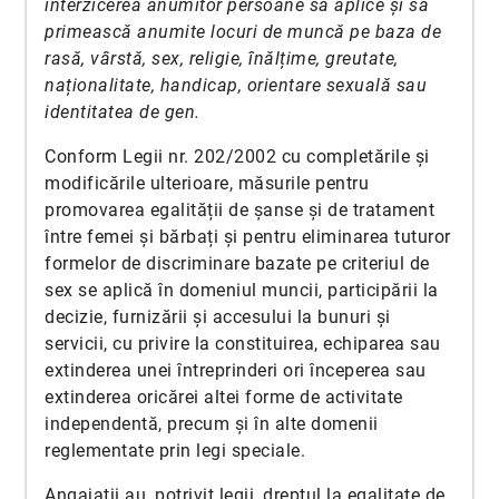
interzicerea anumitor persoane să aplice și să
primească anumite locuri de muncă pe baza de
rasă, vârstă, sex, religie, înălțime, greutate,
naționalitate, handicap, orientare sexuală sau
identitatea de gen.
Conform Legii nr. 202/2002 cu completările și
modificările ulterioare, măsurile pentru
promovarea egalității de șanse și de tratament
între femei și bărbați și pentru eliminarea tuturor
formelor de discriminare bazate pe criteriul de
sex se aplică în domeniul muncii, participării la
decizie, furnizării și accesului la bunuri și
servicii, cu privire la constituirea, echiparea sau
extinderea unei întreprinderi ori începerea sau
extinderea oricărei altei forme de activitate
independentă, precum și în alte domenii
reglementate prin legi speciale.
Angajații au, potrivit legii, dreptul la egalitate de