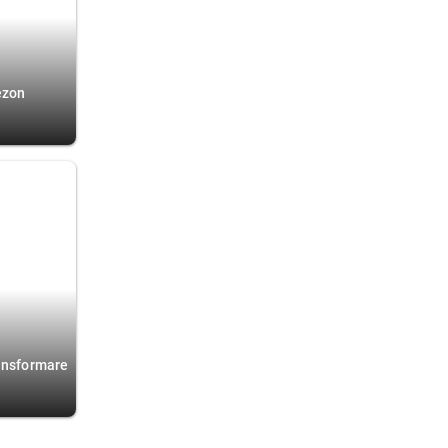
ezon
ransformare