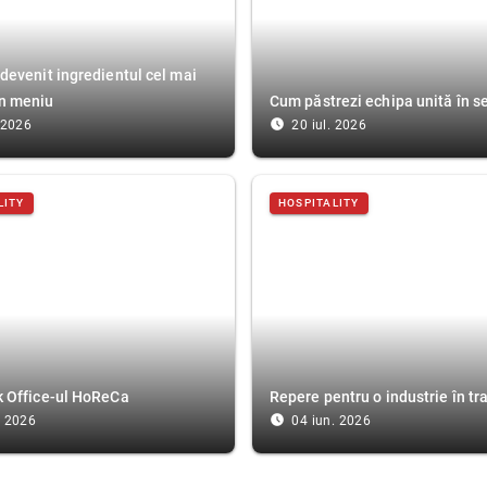
 devenit ingredientul cel mai
n meniu
Cum păstrezi echipa unită în s
access_time_filled
. 2026
20 iul. 2026
LITY
HOSPITALITY
k Office-ul HoReCa
Repere pentru o industrie în t
access_time_filled
. 2026
04 iun. 2026