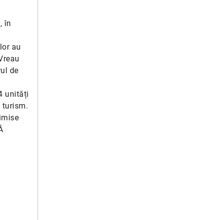
, în
e
lor au
 Vreau
rul de
 unități
 turism.
rimise
sÂ