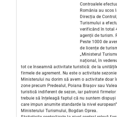
Controalele efectua
România au scos la 
Direcția de Control
Turismului a efectu
verificând în total
agenții de turism.
Peste 1000 de aver
de licențe de turism
„Ministerul Turism
național, în vederea
tot ce înseamnă activitate turistică: de la unități
firmele de agrement. Nu este o activitate sezonie
Ministerului nu dorim să avem o activitate doar î
zone precum Predealul, Poiana Brașov sau Valea 
turistică indiferent de sezon, iar patronii firmelo
trebuie să înțeleagă faptul că nu suntem dispuși
care impun anumite standarde la nivel european”,
Ministerului Turismului, Bogdan Oprea.
Statisticile centralizate la nivel central relevă fa