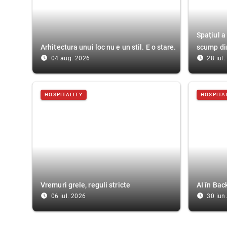
Spațiul a
Arhitectura unui loc nu e un stil. E o stare.
scump di
access_time_filled
access_time_filled
04 aug. 2026
28 iul
HOSPITALITY
HOSPITA
Vremuri grele, reguli stricte
AI în Bac
access_time_filled
access_time_filled
06 iul. 2026
30 iun