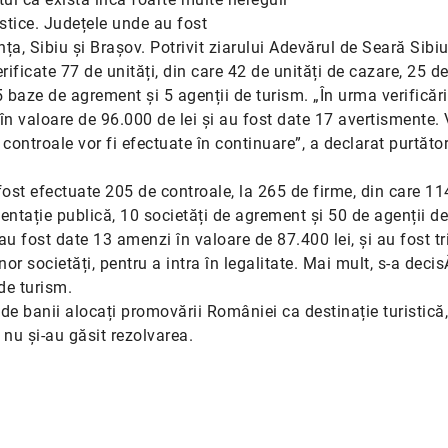
istice. Județele unde au fost
a, Sibiu și Brașov. Potrivit ziarului Adevărul de Seară Sibiu
rificate 77 de unități, din care 42 de unități de
cazare, 25 d
5 baze de agrement și 5 agenții de turism. „În urma verificări
în valoare de 96.000 de lei și au fost date 17 avertismente.
 controale vor fi efectuate în continuare”, a declarat purtăto
fost efectuate 205 de controale, la 265 de firme, din care 114
entație publică, 10 societăți de agrement și 50 de agenții de
au fost date 13 amenzi în valoare de 87.400 lei, și au fost t
or societăți, pentru a intra în legalitate. Mai mult, s-a deci
de turism.
 de banii alocați promovării României ca destinație turistică,
nu și-au găsit rezolvarea.