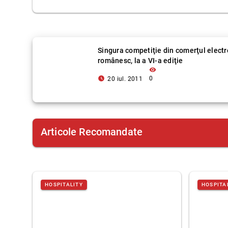
Singura competiţie din comerţul electr
românesc, la a VI-a ediţie
visibility
access_time_filled
0
20 iul. 2011
Articole Recomandate
HOSPITALITY
HOSPITA