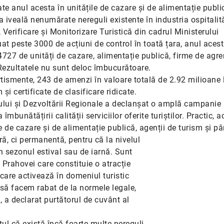
te anul acesta în unitățile de cazare și de alimentație publi
iveală nenumărate nereguli existente în industria ospitalită
, Verificare și Monitorizare Turistică din cadrul Ministerului
at peste 3000 de acțiuni de control în toată țara, anul acest
 4727 de unități de cazare, alimentație publică, firme de agr
 Rezultatele nu sunt deloc îmbucurătoare.
tismente, 243 de amenzi în valoare totală de 2.92 milioane l
 și certificate de clasificare ridicate.
ului și Dezvoltării Regionale a declanșat o amplă campanie l
 îmbunătățirii calității serviciilor oferite turiștilor. Practic,
le de cazare și de alimentație publică, agenții de turism și pâ
ră, ci
permanentă, pentru că la nivelul
n sezonul estival sau de iarnă. Sunt
Prahovei care constituie o atracție
r care activează în domeniul turistic
 să facem rabat de la normele legale,
 a declarat purtătorul de cuvânt al
ptul că există încă foarte multe nereguli