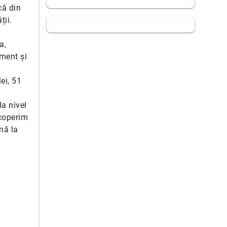
că din
ții.
a,
ement și
ei, 51
a nivel
 acoperim
nă la