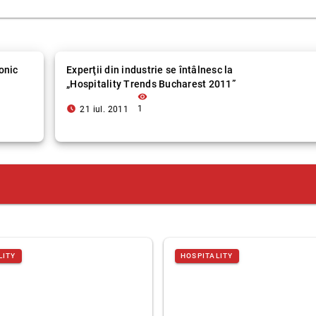
onic
Experţii din industrie se întâlnesc la
„Hospitality Trends Bucharest 2011”
visibility
access_time_filled
1
21 iul. 2011
LITY
HOSPITALITY