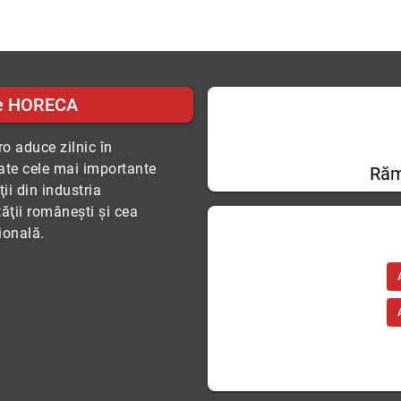
e HORECA
o aduce zilnic în
tate cele mai importante
Răm
ii din industria
tăţii româneşti şi cea
ională.