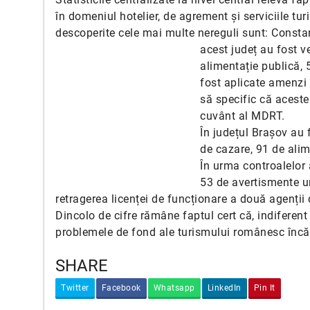
în domeniul hotelier, de agrement și serviciile tur
descoperite cele mai multe nereguli sunt: Constanț
acest județ au fost ve
alimentație publică, 
fost aplicate amenzi 
să specific că aceste
cuvânt al MDRT.
În județul Brașov au 
de cazare, 91 de alim
În urma controalelor 
53 de avertismente un
retragerea licenței de funcționare a două agenții 
Dincolo de cifre rămâne faptul cert că, indiferent
problemele de fond ale turismului românesc încă 
SHARE
Twitter
Facebook
Whatsapp
LinkedIn
Pin It