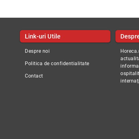
Link-uri Utile
Despr
Despre noi
Horeca.r
actuali
Politica de confidentialitate
informaţ
ospitali
Contact
internaţ