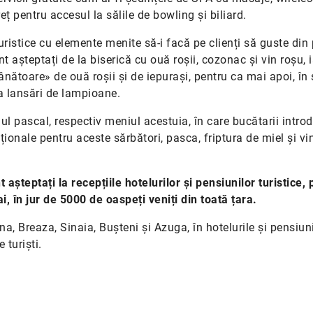
eț pentru accesul la sălile de bowling și biliard.
ristice cu elemente menite să-i facă pe clienți să guste din 
t așteptați de la biserică cu ouă roșii, cozonac și vin roșu, i
ânătoare» de ouă roșii și de iepurași, pentru ca mai apoi, în
 la lansări de lampioane.
l pascal, respectiv meniul acestuia, în care bucătarii introd
ionale pentru aceste sărbători, pasca, friptura de miel și vi
t așteptați la recepțiile hotelurilor și pensiunilor turistice,
, în jur de 5000 de oaspeți veniți din toată țara.
na, Breaza, Sinaia, Bușteni și Azuga, în hotelurile și pensiun
 turiști.