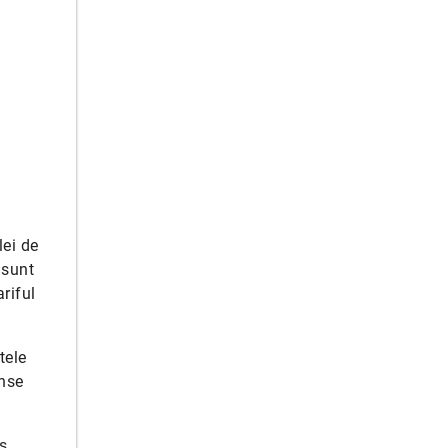
lei de
 sunt
riful
tele
inse
s,