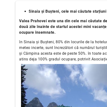
Sinaia și Bușteni, cele mai căutate stațiu
Valea Prahovei este una din cele mai căutate des
două zile înainte de startul acestei mini vacan
ocupare însemnate.
în Sinaia și Bușteni, 80% din locurile de la hotelur
meteo incerte, sunt încrezători că numărul turiști
și Câmpina acesta este de peste 50%. în toate aces
atins deja 100% gradul ocupare, potrivit Asociaț