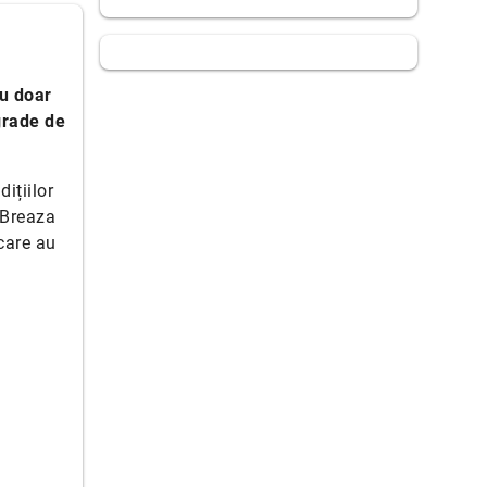
Cu doar
grade de
dițiilor
 Breaza
 care au