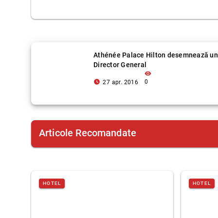
Athénée Palace Hilton desemnează un
Director General
visibility
access_time_filled
0
27 apr. 2016
Articole Recomandate
HOTEL
HOTEL