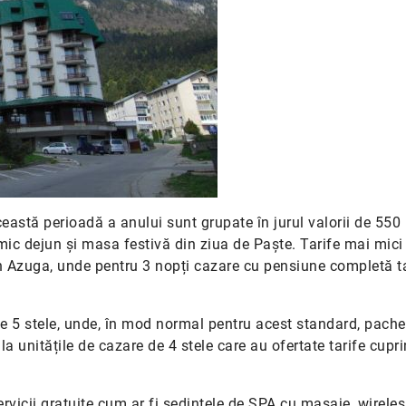
eastă perioadă a anului sunt grupate în jurul valorii de 550 
ic dejun și masa festivă din ziua de Paște. Tarife mai mici
 în Azuga, unde pentru 3 nopți cazare cu pensiune completă ta
 de 5 stele, unde, în mod normal pentru acest standard, pache
a unitățile de cazare de 4 stele care au ofertate tarife cupr
 servicii gratuite cum ar fi ședințele de SPA cu masaje, wireles