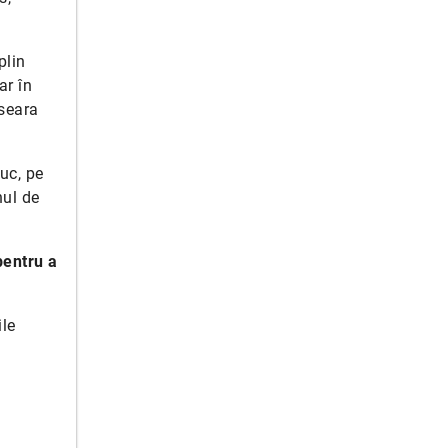
plin
ar în
 seara
uc, pe
nul de
 pentru a
ile