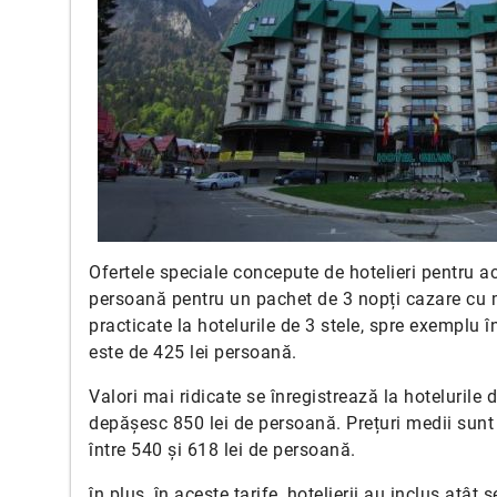
Ofertele speciale concepute de hotelieri pentru ac
persoană pentru un pachet de 3 nopți cazare cu m
practicate la hotelurile de 3 stele, spre exemplu
este de 425 lei persoană.
Valori mai ridicate se înregistrează la hotelurile
depășesc 850 lei de persoană. Prețuri medii sunt l
între 540 și 618 lei de persoană.
în plus, în aceste tarife, hotelierii au inclus atât