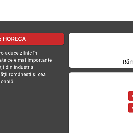
e HORECA
o aduce zilnic în
tate cele mai importante
Răm
ii din industria
tăţii româneşti şi cea
ională.