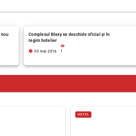
 nou
Complexul Blaxy se deschide oficial și în
regim hotelier
visibility
access_time_filled
1
05 mai 2016
HOTEL