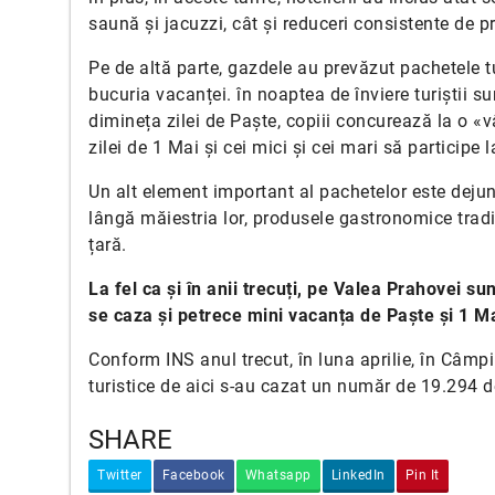
saună și jacuzzi, cât și reduceri consistente de pr
Pe de altă parte, gazdele au prevăzut pachetele tu
bucuria vacanței. în noaptea de înviere turiștii sun
dimineța zilei de Paște, copiii concurează la o «v
zilei de 1 Mai și cei mici și cei mari să participe
Un alt element important al pachetelor este dejunu
lângă măiestria lor, produsele gastronomice tradiț
țară.
La fel ca și în anii trecuți, pe Valea Prahovei sun
se caza și petrece mini vacanța de Paște și 1 Mai
Conform INS anul trecut, în luna aprilie, în Câmpi
turistice de aici s-au cazat un număr de 19.294 de
SHARE
Twitter
Facebook
Whatsapp
LinkedIn
Pin It