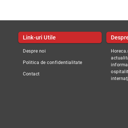
Link-uri Utile
Despr
Despre noi
Horeca.r
actuali
Politica de confidentialitate
informaţ
ospitali
Contact
internaţ