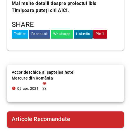
Mai multe detalii despre proiectul ibis
Timișoara puteți citi
AICI
.
SHARE
Twitter
Facebook
Whatsapp
LinkedIn
Pin It
Accor deschide al șaptelea hotel
Mercure din România
visibility
access_time_filled
22
09 apr. 2021
Articole Recomandate