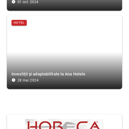
access_time_filled
01 oct. 2024
HOTEL
Investiții și adaptabilitate la Ana Hotels
access_time_filled
28 mai 2024