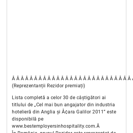
Â Â Â Â Â Â Â Â Â Â Â Â Â Â Â Â Â Â Â Â Â Â Â Â Â Â Â
(Reprezentanții Rezidor premiați)
Lista completă a celor 30 de câștigători ai
titlului de „Cel mai bun angajator din industria
hotelieră din Anglia și Å¢ara Galilor 2011” este
disponibilă pe
www.bestemployersinhospitality.com.Â