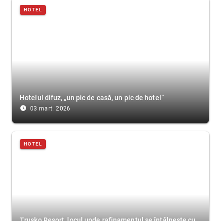
HOTEL
Hotelul difuz, „un pic de casă, un pic de hotel”
access_time_filled
03 mart. 2026
HOTEL
Trusko Resort, locul unde rafinamentul se întâlnește cu