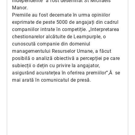
independente” a fost desemnat St Michaels
Manor.
Premiile au fost decernate în urma opiniilor
exprimate de peste 5000 de angajați din cadrul
companiilor intrate în competiție. „Interpretarea
chestionarelor alcătuite de Learnpurple, o
cunoscută companie din domeniul
managementului Resurselor Umane, a făcut
posibilă o analiză obiectivă a percepției pe care
subiecții o dețin cu privire la angajator,
asigurând acuratețea în oferirea premiilor”,Â se
mai arată în comunicatul de presă.