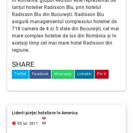
În România, grupul Rezidor este reprezentat de
lanțul hotelier Radisson Blu, prin hotelul
Radisson Blu din București. Radisson Blu
asigură managementul complexului hotelier de
718 camere de 4 si 5 stele din București, cel mai
mare complex hotelier de lux din România și în
același timp cel mai mare hotel Radisson din
regiune.
SHARE
Twitter
Facebook
Whatsapp
LinkedIn
Pin It
Liderii pieţei hoteliere în America
visibility
access_time_filled
49
05 iul. 2011