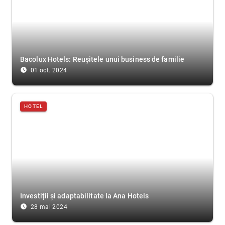
Bacolux Hotels: Reușitele unui business de familie
access_time_filled
01 oct. 2024
HOTEL
Investiții și adaptabilitate la Ana Hotels
access_time_filled
28 mai 2024