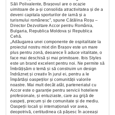
Săli Polivalente, Brașovul are o ocazie
uimitoare de a-și consolida atractivitatea și de a
deveni capitala sporturilor de iarnă și a
turismului românesc”, spune Cătălina Roșu –
Director Dezvoltare Accor pentru România,
Bulgaria, Republica Moldova și Republica
Cehă.
„Adăugarea unei componente de ospitalitate la
proiectul nostru mixt din Brașov este un mare
plus pentru zonă, deoarece îi aduce vitalitate, o
face mai deschisă și mai primitoare. Ibis Styles
este un brand excelent pentru noi. Ne permite să
îmbrățișăm o temă și să construim un design
îndrăzneț și creativ în jurul ei, pentru a le
împărtăși oaspeților și comunității valorile
noastre. Mai mult decât atât, parteneriatul cu
Accor este o garanție pentru servicii hoteliere
profesionale, și entuziaste, care au grijă de
oaspeți, precum și de comunitate și de mediu.
Oaspeții locali și internaționali vor avea,
deopotrivă, certitudinea că pășesc în aceeași