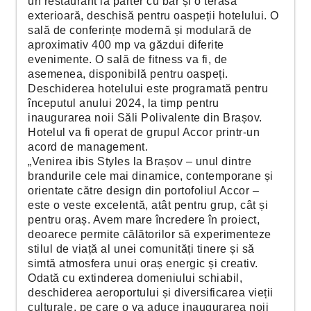
un restaurant la parter cu bar și o terasă
exterioară, deschisă pentru oaspeții hotelului. O
sală de conferințe modernă și modulară de
aproximativ 400 mp va găzdui diferite
evenimente. O sală de fitness va fi, de
asemenea, disponibilă pentru oaspeți.
Deschiderea hotelului este programată pentru
începutul anului 2024, la timp pentru
inaugurarea noii Săli Polivalente din Brașov.
Hotelul va fi operat de grupul Accor printr-un
acord de management.
„Venirea ibis Styles la Brașov – unul dintre
brandurile cele mai dinamice, contemporane și
orientate către design din portofoliul Accor –
este o veste excelentă, atât pentru grup, cât și
pentru oraș. Avem mare încredere în proiect,
deoarece permite călătorilor să experimenteze
stilul de viață al unei comunități tinere și să
simtă atmosfera unui oraș energic și creativ.
Odată cu extinderea domeniului schiabil,
deschiderea aeroportului și diversificarea vieții
culturale, pe care o va aduce inaugurarea noii