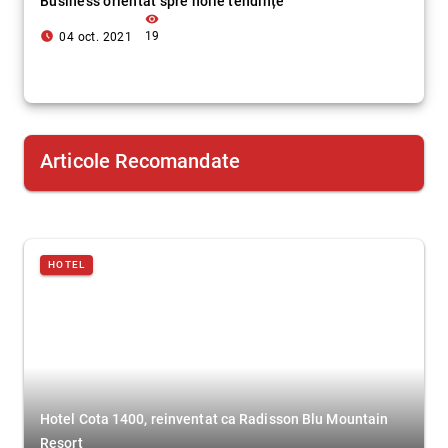
Business orientat spre noile tendințe
visibility
access_time_filled
19
04 oct. 2021
Articole Recomandate
HOTEL
Hotel Cota 1400, reinventat ca Radisson Blu Mountain
Resort