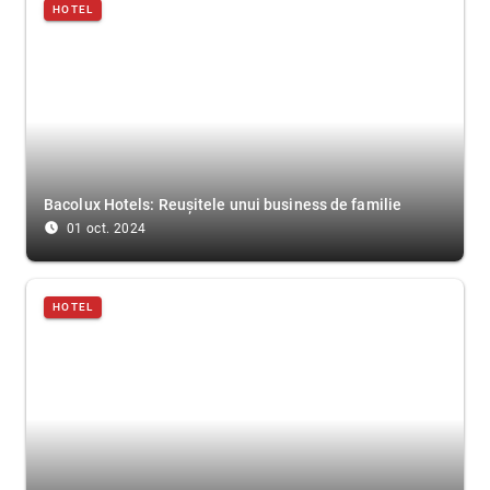
HOTEL
Bacolux Hotels: Reușitele unui business de familie
access_time_filled
01 oct. 2024
HOTEL