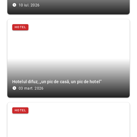
access_time_filled
10 iul. 2026
HOTEL
Hotelul difuz, „un pic de casă, un pic de hotel”
access_time_filled
03 mart. 2026
HOTEL