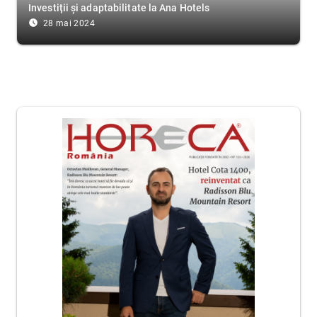
Investiții și adaptabilitate la Ana Hotels
access_time_filled
28 mai 2024