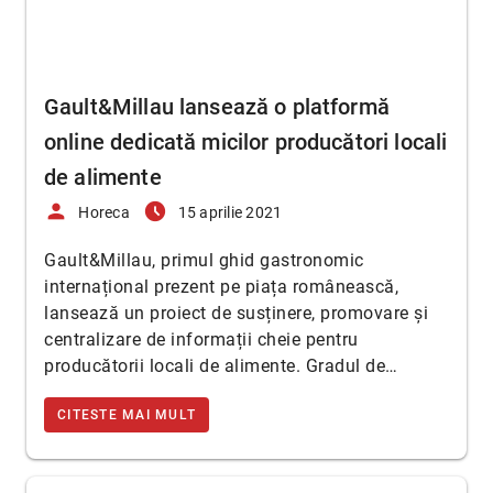
Gault&Millau lansează o platformă
online dedicată micilor producători locali
de alimente
person
access_time_filled
Horeca
15 aprilie 2021
Gault&Millau, primul ghid gastronomic
internațional prezent pe piața românească,
lansează un proiect de susținere, promovare și
centralizare de informații cheie pentru
producătorii locali de alimente. Gradul de…
CITESTE MAI MULT