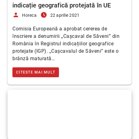
indicație geografică protejată în UE
person
access_time_filled
Horeca
22 aprilie 2021
Comisia Europeană a aprobat cererea de
înscriere a denumirii „Cașcaval de Săveni” din
România în Registrul indicațiilor geografice
protejate (IGP). „Cașcavalul de Săveni” este o
brânză maturată…
CITESTE MAI MULT