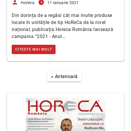
person
access_time_filled
Horeca
11 ianuarie 2021
Din dorința de a regăsi cât mai multe produse
locale în unitățile de tip HoReCa de la nivel
național, publicația Horeca România lansează
campania “2021 - Anul…
CITESTE MAI MULT
« Anterioară