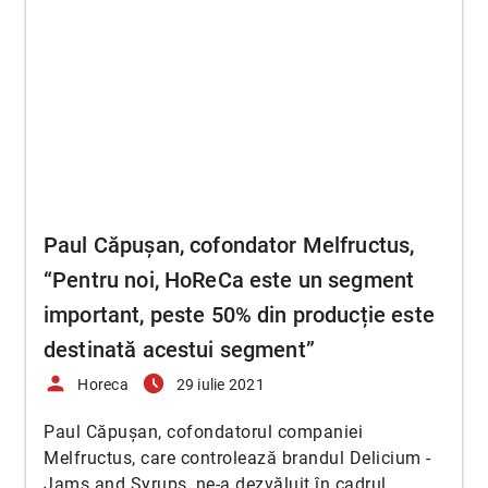
Paul Căpușan, cofondator Melfructus,
“Pentru noi, HoReCa este un segment
important, peste 50% din producție este
destinată acestui segment”
person
access_time_filled
Horeca
29 iulie 2021
Paul Căpușan, cofondatorul companiei
Melfructus, care controlează brandul Delicium -
Jams and Syrups, ne-a dezvăluit în cadrul