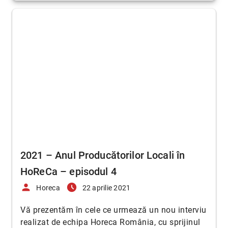
2021 – Anul Producătorilor Locali în
HoReCa – episodul 4
person
access_time_filled
Horeca
22 aprilie 2021
Vă prezentăm în cele ce urmează un nou interviu
realizat de echipa Horeca România, cu sprijinul