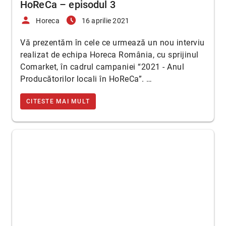
HoReCa – episodul 3
person
access_time_filled
Horeca
16 aprilie 2021
Vă prezentăm în cele ce urmează un nou interviu
realizat de echipa Horeca România, cu sprijinul
Comarket, în cadrul campaniei “2021 - Anul
Producătorilor locali în HoReCa”. …
CITESTE MAI MULT