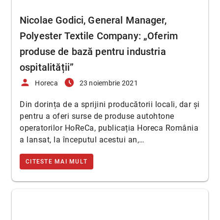
Nicolae Godici, General Manager,
Polyester Textile Company: „Oferim
produse de bază pentru industria
ospitalității”
person
access_time_filled
Horeca
23 noiembrie 2021
Din dorința de a sprijini producătorii locali, dar și
pentru a oferi surse de produse autohtone
operatorilor HoReCa, publicația Horeca România
a lansat, la începutul acestui an,…
CITESTE MAI MULT