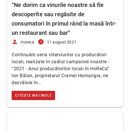
“Ne dorim ca vinurile noastre să fie
descoperite sau regăsite de
consumatori în primul rând la masă într-
un restaurant sau bar”
person
access_time_filled
Horeca
11 august 2021
Continuăm seria interviurilor cu producători
locali, realizate în cadrul campaniei noastre -
“2021 - Anul producătorilor locali în HoReCa”.
Ion Bălan, proprietarul Cramei Hamangia, ne
dezvăluie în…
CITESTE MAI MULT