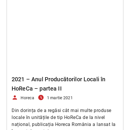
2021 – Anul Producătorilor Locali în
HoReCa – partea II
person
access_time_filled
Horeca
1 martie 2021
Din dorința de a regăsi cât mai multe produse
locale în unitățile de tip HoReCa de la nivel
național, publicația Horeca România a lansat la