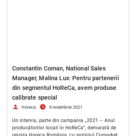
Constantin Coman, National Sales
Manager, Malina Lux: Pentru partenerii
din segmentul HoReCa, avem produse
calibrate special
person
access_time_filled
Horeca
9 noiembrie 2021
Un interviu, parte din campania „2021 – Anul
producătorilor locali în HoReCa”, demarată de
revista Horeca România, cu sprijinul Comarket,