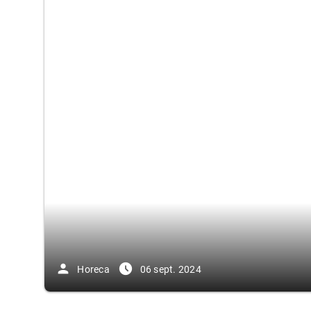
person
access_time_filled
Horeca
06 sept. 2024