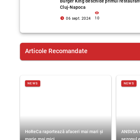
Burger King deschide primul restaurant
Cluj-Napoca
visibility
access_time_filled
10
06 sept. 2024
Articole Recomandate
NEWS
NEWS
HoReCa raportează afaceri mai mari și
ANSVSA co
marje mai mici
sezonul e