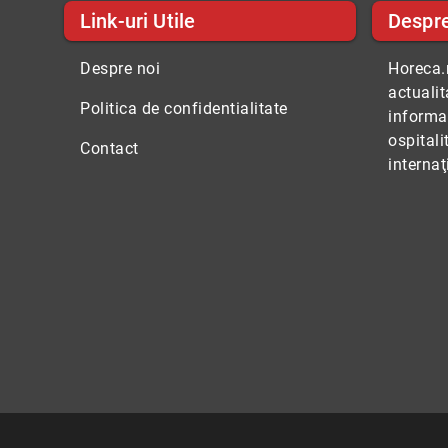
Link-uri Utile
Despr
Despre noi
Horeca.r
actuali
Politica de confidentialitate
informaţ
ospitali
Contact
internaţ