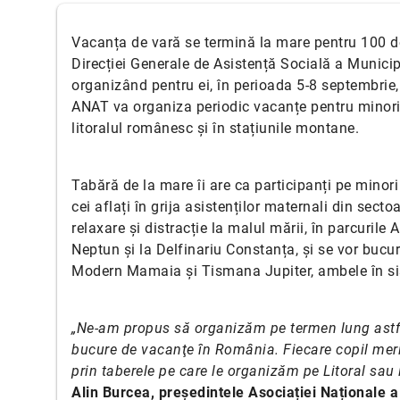
Vacanța de vară se termină la mare pentru 100 de
Direcției Generale de Asistență Socială a Municip
organizând pentru ei, în perioada 5-8 septembrie,
ANAT va organiza periodic vacanțe pentru minorii 
litoralul românesc și în stațiunile montane.
Tabără de la mare îi are ca participanți pe minori
cei aflați în grija asistenților maternali din sect
relaxare și distracție la malul mării, în parcur
Neptun și la Delfinariu Constanța, și se vor bucur
Modern Mamaia și Tismana Jupiter, ambele în sis
„Ne-am propus să organizăm pe termen lung astfel 
bucure de vacanţe în România. Fiecare copil merit
prin taberele pe care le organizăm pe Litoral sau
Alin Burcea, președintele Asociației Naționale a