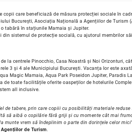
 copii care beneficiază de măsura protecției sociale în cadr
iului București, Asociația Națională a Agențiilor de Turism
 o tabără în stațiunile Mamaia și Jupiter.
din sistemul de protecție socială, cu ajutorul membrilor săi
 de la centrele Pinocchio, Casa Noastră și Noi Orizonturi, cât
oarele 3 și 4 ale Municipiului București. Vacanța lor este axat
ile Aqua Magic Mamaia, Aqua Park Poseidon Jupiter, Paradis L
a de toate facilitățile oferite oaspeților de hotelurile Comple
tem all inclusive.
de tabere, prin care copiii cu posibilități materiale reduse
ă să aibă o copilărie fără griji și cu momente cât mai frumo
 la munte vrem să îndeplinim o parte din dorințele celor mici
 Agențiilor de Turism
.