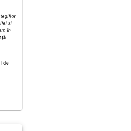
tegiilor
iei și
vem în
nță
l de