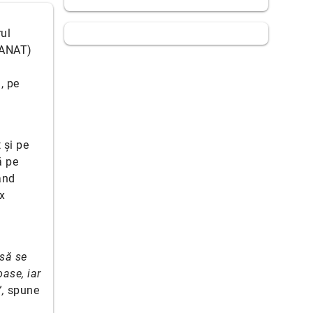
ul
 (ANAT)
, pe
 și pe
ă pe
and
x
 să se
ase, iar
”,
spune