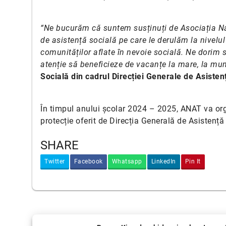
“Ne bucurăm că suntem susținuți de Asociația Națio
de asistență socială pe care le derulăm la nivelul 
comunităților aflate în nevoie socială. Ne dorim să
atenție să beneficieze de vacanțe la mare, la mun
Socială din cadrul Direcției Generale de Asisten
În timpul anului școlar 2024 – 2025, ANAT va org
protecție oferit de Direcția Generală de Asistență
SHARE
Twitter
Facebook
Whatsapp
LinkedIn
Pin It