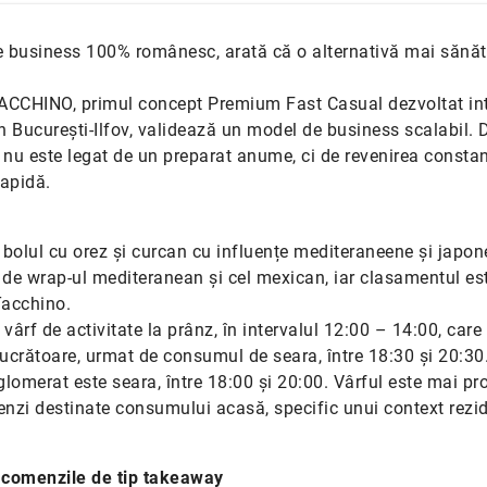
e business 100% românesc, arată că o alternativă mai sănă
 TACCHINO, primul concept Premium Fast Casual dezvoltat int
 București-Ilfov, validează un model de business scalabil. 
 nu este legat de un preparat anume, ci de revenirea consta
rapidă.
bolul cu orez și curcan cu influențe mediteraneene și japon
 wrap-ul mediteranean și cel mexican, iar clasamentul es
Tacchino.
 vârf de activitate la prânz, în intervalul 12:00 – 14:00, care
lucrătoare, urmat de consumul de seara, între 18:30 și 20:30.
glomerat este seara, între 18:00 și 20:00. Vârful este mai pr
nzi destinate consumului acasă, specific unui context rezid
i comenzile de tip takeaway