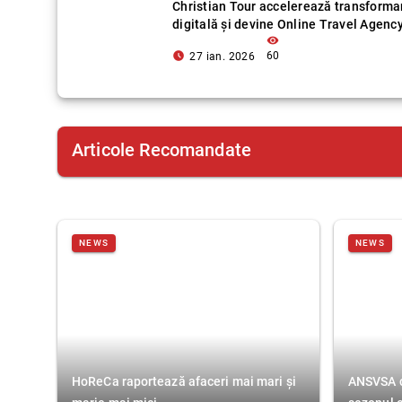
Christian Tour accelerează transforma
digitală și devine Online Travel Agenc
visibility
access_time_filled
60
27 ian. 2026
Articole Recomandate
NEWS
NEWS
HoReCa raportează afaceri mai mari și
ANSVSA co