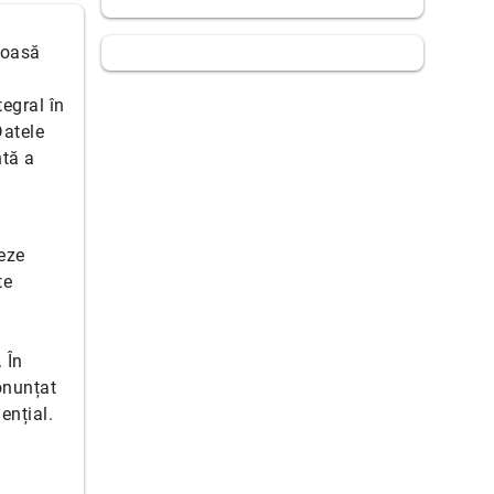
toasă
egral în
Datele
ntă a
eze
te
 În
onunțat
ențial.