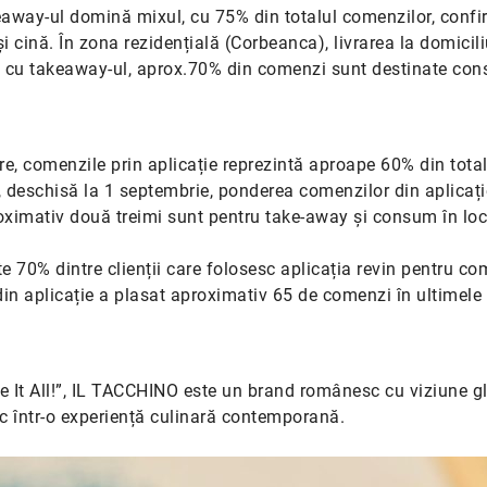
akeaway-ul domină mixul, cu 75% din totalul comenzilor, conf
și cină. În zona rezidențială (Corbeanca), livrarea la domicil
ă cu takeaway-ul, aprox.70% din comenzi sunt destinate co
re, comenzile prin aplicație reprezintă aproape 60% din total
ei, deschisă la 1 septembrie, ponderea comenzilor din aplicați
oximativ două treimi sunt pentru take-away și consum în loca
ste 70% dintre clienții care folosesc aplicația revin pentru c
 din aplicație a plasat aproximativ 65 de comenzi în ultimele t
e It All!”, IL TACCHINO este un brand românesc cu viziune g
ic într-o experiență culinară contemporană.