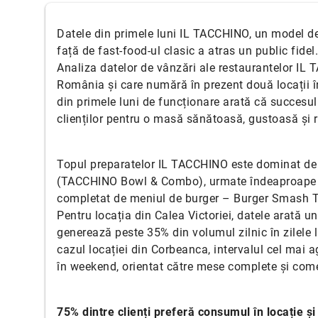
Datele din primele luni IL TACCHINO, un model d
față de fast-food-ul clasic a atras un public fidel.
Analiza datelor de vânzări ale restaurantelor IL
România și care numără în prezent două locații în
din primele luni de funcționare arată că succesul
clienților pentru o masă sănătoasă, gustoasă și 
Topul preparatelor IL TACCHINO este dominat de 
(TACCHINO Bowl & Combo), urmate îndeaproape de
completat de meniul de burger – Burger Smash 
Pentru locația din Calea Victoriei, datele arată un
generează peste 35% din volumul zilnic în zilele 
cazul locației din Corbeanca, intervalul cel mai a
în weekend, orientat către mese complete și come
75% dintre clienți preferă consumul în locație ș