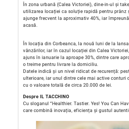
În zona urbană (Calea Victoriei), dine-in-ul și t
utilizarea locației ca soluție rapidă pentru prânz 
ajunge frecvent la aproximativ 40%, iar împreun
acasă.
În locația din Corbeanca, la nouă luni de la lansa
vânzărilor, iar în cazul locației din Calea Victori
ajuns în ianuarie la aproape 30%, dintre care apr
o treime pentru livrare la domiciliu.
Datele indică și un nivel ridicat de recurență: pe
ulterioare, iar unul dintre cele mai active conturi
cu o valoare totală de circa 20.000 de lei.
Despre IL TACCHINO
Cu sloganul “Healthier. Tastier. Yes! You Can Hav
care combină inovația, eficiența și gustul autent