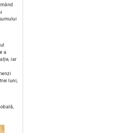
irmând
iu
nsumului
ul
e a
ție, iar
omenzi
rei luni,
lobală,