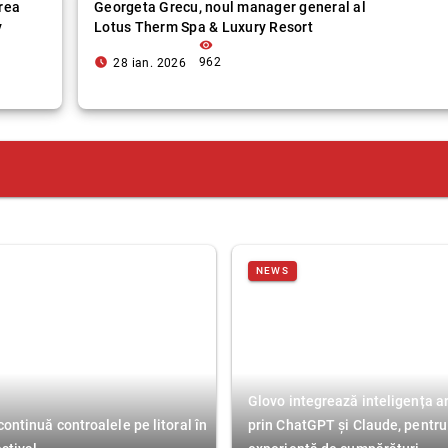
rea
Georgeta Grecu, noul manager general al
y
Lotus Therm Spa & Luxury Resort
visibility
access_time_filled
962
28 ian. 2026
NEWS
Glovo integrează inteligența art
ntinuă controalele pe litoral în
prin ChatGPT și Claude, pentru