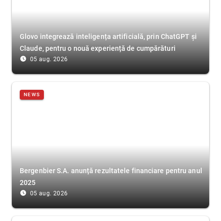
Glovo integrează inteligența artificială, prin ChatGPT și
Claude, pentru o nouă experiență de cumpărături
access_time_filled
05 aug. 2026
NEWS
Bergenbier S.A. anunță rezultatele financiare pentru anul
2025
access_time_filled
05 aug. 2026