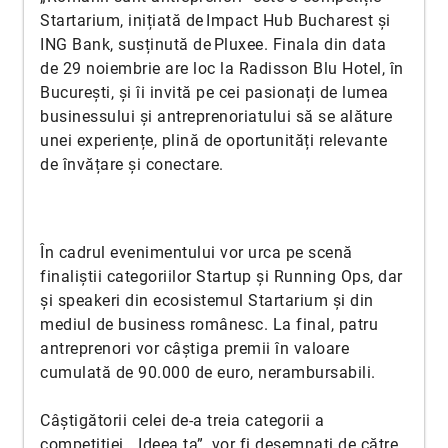
Startarium, inițiată de Impact Hub Bucharest și
ING Bank, susținută de Pluxee. Finala din data
de 29 noiembrie are loc la Radisson Blu Hotel, în
București, și îi invită pe cei pasionați de lumea
businessului și antreprenoriatului să se alăture
unei experiențe, plină de oportunități relevante
de învățare și conectare.
În cadrul evenimentului vor urca pe scenă
finaliștii categoriilor Startup și Running Ops, dar
și speakeri din ecosistemul Startarium și din
mediul de business românesc. La final, patru
antreprenori vor câștiga premii în valoare
cumulată de 90.000 de euro, nerambursabili.
Câștigătorii celei de-a treia categorii a
competiției, „Ideea ta”, vor fi desemnați de către