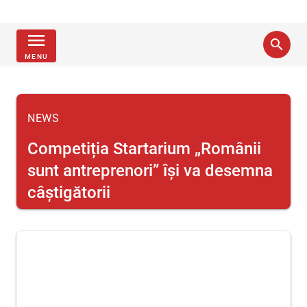
menu
search
MENU
NEWS
Competiția Startarium „Românii
sunt antreprenori” își va desemna
câștigătorii