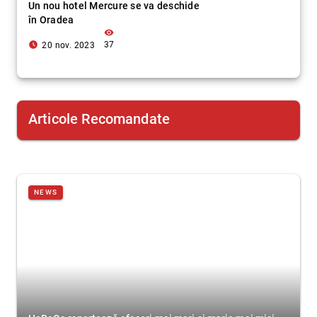
Un nou hotel Mercure se va deschide
în Oradea
visibility
access_time_filled
37
20 nov. 2023
Articole Recomandate
NEWS