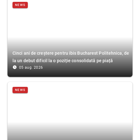
NEWS
Cinci ani de creștere pentru ibis Bucharest Politehnica, de
la un debut dificil la o poziție consolidată pe piață
access_time_filled
05 aug. 2026
NEWS