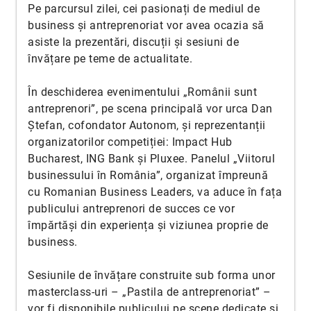
Pe parcursul zilei, cei pasionați de mediul de
business și antreprenoriat vor avea ocazia să
asiste la prezentări, discuții și sesiuni de
învățare pe teme de actualitate.
În deschiderea evenimentului „Românii sunt
antreprenori”, pe scena principală vor urca Dan
Ștefan, cofondator Autonom, și reprezentanții
organizatorilor competiției: Impact Hub
Bucharest, ING Bank și Pluxee. Panelul „Viitorul
businessului în România”, organizat împreună
cu Romanian Business Leaders, va aduce în fața
publicului antreprenori de succes ce vor
împărtăși din experiența și viziunea proprie de
business.
Sesiunile de învățare construite sub forma unor
masterclass-uri – „Pastila de antreprenoriat” –
vor fi disponibile publicului pe scene dedicate și