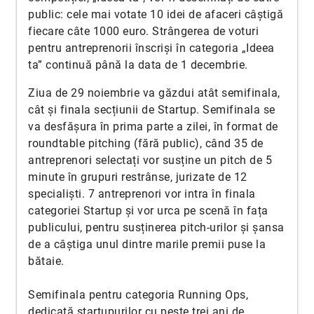
public: cele mai votate 10 idei de afaceri câștigă
fiecare câte 1000 euro. Strângerea de voturi
pentru antreprenorii înscriși în categoria „Ideea
ta” continuă până la data de 1 decembrie.
Ziua de 29 noiembrie va găzdui atât semifinala,
cât și finala secțiunii de Startup. Semifinala se
va desfășura în prima parte a zilei, în format de
roundtable pitching (fără public), când 35 de
antreprenori selectați vor susține un pitch de 5
minute în grupuri restrânse, jurizate de 12
specialiști. 7 antreprenori vor intra în finala
categoriei Startup și vor urca pe scenă în fața
publicului, pentru susținerea pitch-urilor și șansa
de a câștiga unul dintre marile premii puse la
bătaie.
Semifinala pentru categoria Running Ops,
dedicată startupurilor cu peste trei ani de