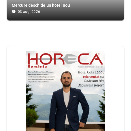
Mercure deschide un hotel nou
access_time_filled
03 aug. 2026