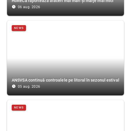
HoReCa raportează afaceri mai mari și marje mai mici
access_time_filled
06 aug. 2026
NEWS
ANSVSA continuă controalele pe litoral în sezonul estival
access_time_filled
05 aug. 2026
NEWS