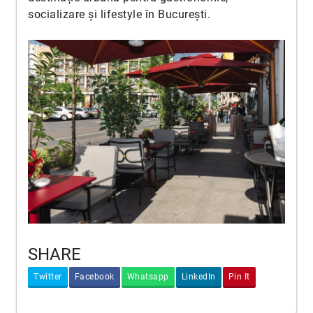
socializare și lifestyle în București.
SHARE
Twitter
Facebook
Whatsapp
LinkedIn
Pin It