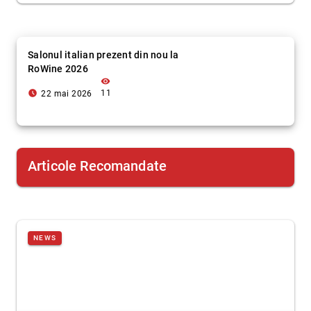
Salonul italian prezent din nou la
RoWine 2026
visibility
access_time_filled
11
22 mai 2026
Articole Recomandate
NEWS