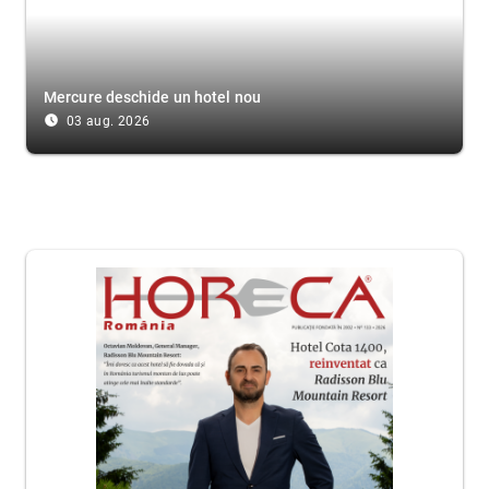
Mercure deschide un hotel nou
access_time_filled
03 aug. 2026