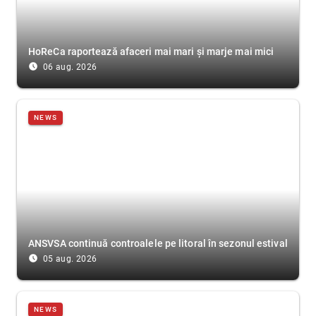
HoReCa raportează afaceri mai mari și marje mai mici
access_time_filled
06 aug. 2026
NEWS
ANSVSA continuă controalele pe litoral în sezonul estival
access_time_filled
05 aug. 2026
NEWS