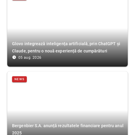
Glovo integrează inteligența artificială, prin ChatGPT și
Claude, pentru o nouă experiență de cumpărături
access_time_filled
05 aug. 2026
NEWS
Bergenbier S.A. anunță rezultatele financiare pentru anul
2025