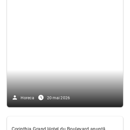
person
access_time_filled
Horeca
20 mai 2026
Corinthia Grand Hotel du Boulevard anunță