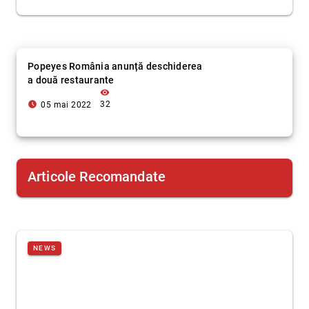
Popeyes România anunță deschiderea
a două restaurante
visibility
access_time_filled
32
05 mai 2022
Articole Recomandate
NEWS