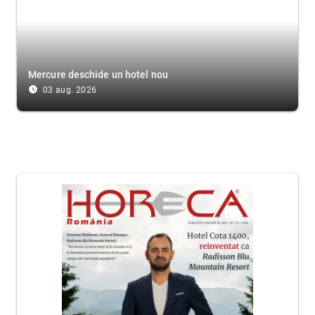
Mercure deschide un hotel nou
access_time_filled
03 aug. 2026