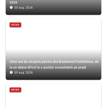
2025
access_time_filled
05 aug. 2026
NEWS
Cinci ani de creștere pentru ibis Bucharest Politehnica, de
la un debut dificil la o poziție consolidată pe piață
access_time_filled
05 aug. 2026
NEWS