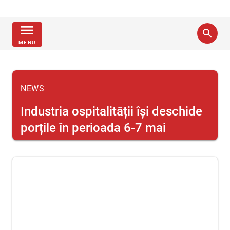
menu
search
MENU
NEWS
Industria ospitalității își deschide
porțile în perioada 6-7 mai