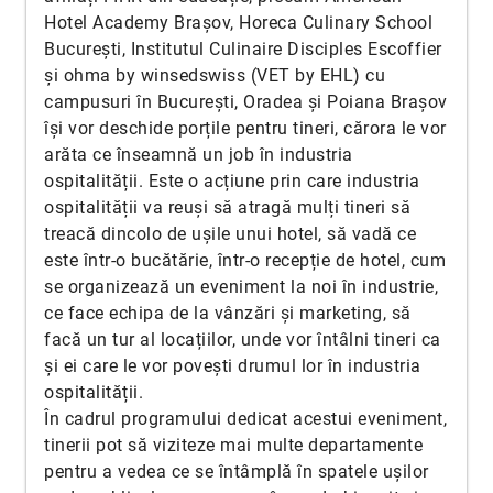
Hotel Academy Brașov, Horeca Culinary School
București, Institutul Culinaire Disciples Escoffier
și ohma by winsedswiss (VET by EHL) cu
campusuri în București, Oradea și Poiana Brașov
își vor deschide porțile pentru tineri, cărora le vor
arăta ce înseamnă un job în industria
ospitalității. Este o acțiune prin care industria
ospitalității va reuși să atragă mulți tineri să
treacă dincolo de ușile unui hotel, să vadă ce
este într-o bucătărie, într-o recepție de hotel, cum
se organizează un eveniment la noi în industrie,
ce face echipa de la vânzări și marketing, să
facă un tur al locațiilor, unde vor întâlni tineri ca
și ei care le vor povești drumul lor în industria
ospitalității.
În cadrul programului dedicat acestui eveniment,
tinerii pot să viziteze mai multe departamente
pentru a vedea ce se întâmplă în spatele ușilor