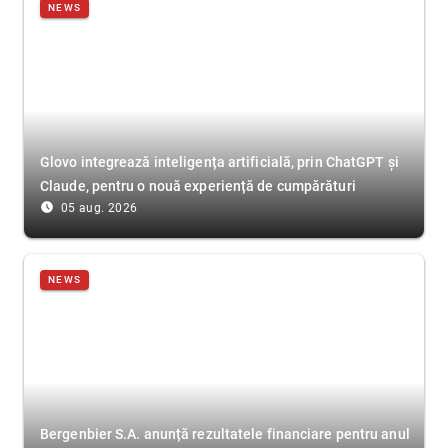
NEWS
Glovo integrează inteligența artificială, prin ChatGPT și
Claude, pentru o nouă experiență de cumpărături
access_time_filled
05 aug. 2026
NEWS
Bergenbier S.A. anunță rezultatele financiare pentru anul