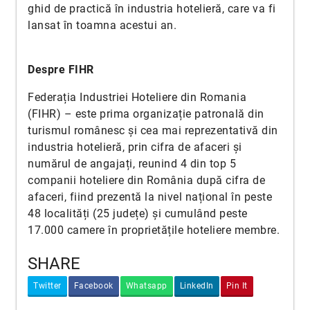
ghid de practică în industria hotelieră, care va fi
lansat în toamna acestui an.
Despre FIHR
Federația Industriei Hoteliere din Romania
(FIHR) – este prima organizație patronală din
turismul românesc și cea mai reprezentativă din
industria hotelieră, prin cifra de afaceri și
numărul de angajați, reunind 4 din top 5
companii hoteliere din România după cifra de
afaceri, fiind prezentă la nivel național în peste
48 localități (25 județe) și cumulând peste
17.000 camere în proprietățile hoteliere membre.
SHARE
Twitter
Facebook
Whatsapp
LinkedIn
Pin It