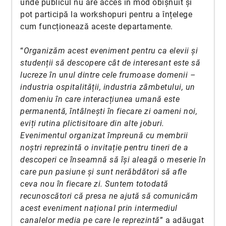
unde publicul nu are acces în mod obișnuit și
pot participă la workshopuri pentru a înțelege
cum funcționează aceste departamente.
“
Organizăm acest eveniment pentru ca elevii și
studenții să descopere cât de interesant este să
lucreze în unul dintre cele frumoase domenii –
industria ospitalității, industria zâmbetului, un
domeniu în care interacțiunea umană este
permanentă, întâlnești în fiecare zi oameni noi,
eviți rutina plictisitoare din alte joburi.
Evenimentul organizat împreună cu membrii
noștri reprezintă o invitație pentru tineri de a
descoperi ce înseamnă să își aleagă o meserie în
care pun pasiune și sunt nerăbdători să afle
ceva nou în fiecare zi. Suntem totodată
recunoscători că presa ne ajută să comunicăm
acest eveniment național prin intermediul
canalelor media pe care le reprezintă
” a adăugat