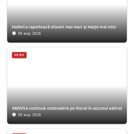
HoReCa raportează afaceri mai mari și marje mai mici
access_time_filled
06 aug. 2026
NEWS
ANSVSA continuă controalele pe litoral în sezonul estival
access_time_filled
05 aug. 2026