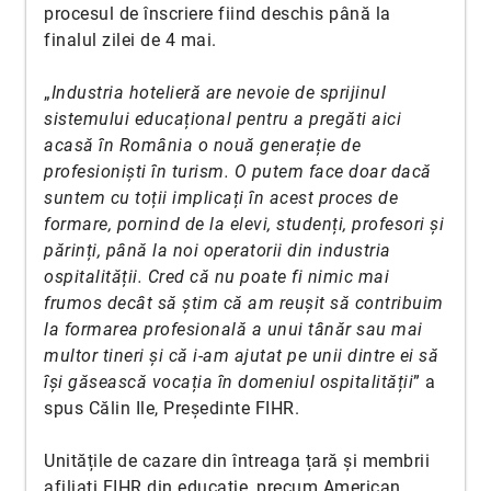
procesul de înscriere fiind deschis până la
finalul zilei de 4 mai.
„
Industria hotelieră are nevoie de sprijinul
sistemului educațional pentru a pregăti aici
acasă în România o nouă generație de
profesioniști în turism. O putem face doar dacă
suntem cu toții implicați în acest proces de
formare, pornind de la elevi, studenți, profesori și
părinți, până la noi operatorii din industria
ospitalității. Cred că nu poate fi nimic mai
frumos decât să știm că am reușit să contribuim
la formarea profesională a unui tânăr sau mai
multor tineri și că i-am ajutat pe unii dintre ei să
își găsească vocația în domeniul ospitalității
” a
spus Călin Ile, Președinte FIHR.
Unitățile de cazare din întreaga țară și membrii
afiliați FIHR din educație, precum American