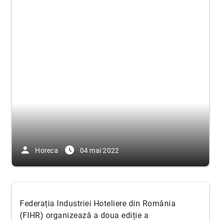
person
access_time_filled
Horeca
04 mai 2022
Federația Industriei Hoteliere din România
(FIHR) organizează a doua ediție a