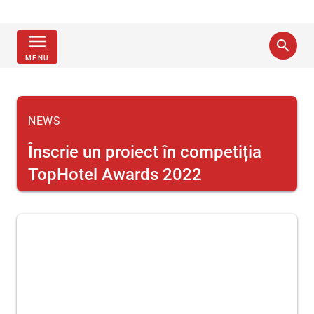
menu
search
MENU
NEWS
Înscrie un proiect în competiția
TopHotel Awards 2022