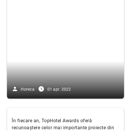
person
access_time_filled
Horeca
01 apr. 2022
În fiecare an, TopHotel Awards oferă
recunoaștere celor mai importante proiecte din