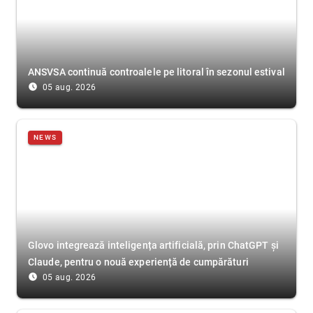
ANSVSA continuă controalele pe litoral în sezonul estival
access_time_filled
05 aug. 2026
NEWS
Glovo integrează inteligența artificială, prin ChatGPT și
Claude, pentru o nouă experiență de cumpărături
access_time_filled
05 aug. 2026