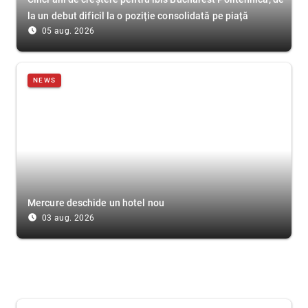
la un debut dificil la o poziție consolidată pe piață
access_time_filled
05 aug. 2026
NEWS
Mercure deschide un hotel nou
access_time_filled
03 aug. 2026