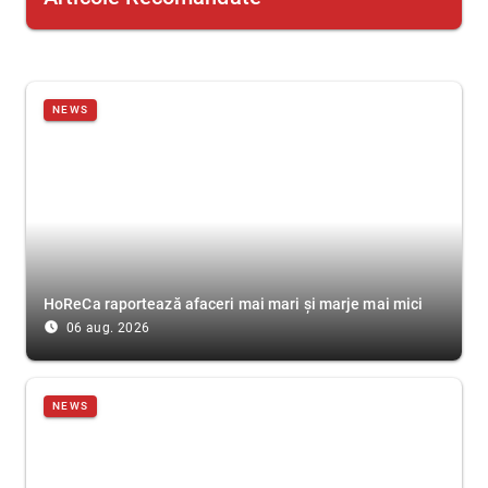
NEWS
HoReCa raportează afaceri mai mari și marje mai mici
access_time_filled
06 aug. 2026
NEWS