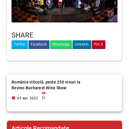
SHARE
Twitter
Facebook
Whatsapp
LinkedIn
Pin It
România viticolă, peste 250 vinuri la
Revino Bucharest Wine Show
visibility
access_time_filled
31
05 apr. 2022
Articole Recomandate