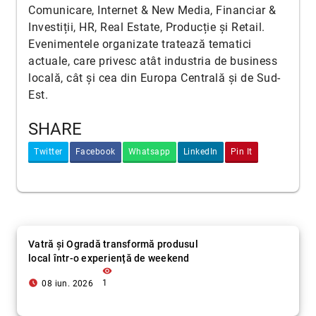
Comunicare, Internet & New Media, Financiar &
Investiții, HR, Real Estate, Producție și Retail.
Evenimentele organizate tratează tematici
actuale, care privesc atât industria de business
locală, cât și cea din Europa Centrală și de Sud-
Est.
SHARE
Twitter
Facebook
Whatsapp
LinkedIn
Pin It
Vatră și Ogradă transformă produsul
local într-o experiență de weekend
visibility
access_time_filled
1
08 iun. 2026