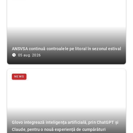
ANSVSA continuă controalele pe litoral în sezonul estival
access_time_filled
05 aug. 2026
NEWS
Glovo integrează inteligența artificială, prin ChatGPT și
Claude, pentru o nouă experiență de cumpărături