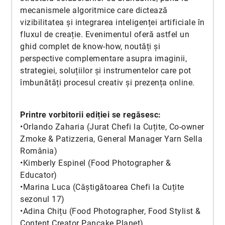
mecanismele algoritmice care dictează
vizibilitatea și integrarea inteligenței artificiale în
fluxul de creație. Evenimentul oferă astfel un
ghid complet de know-how, noutăți și
perspective complementare asupra imaginii,
strategiei, soluțiilor și instrumentelor care pot
îmbunătăți procesul creativ și prezența online.
Printre vorbitorii ediției se regăsesc:
•Orlando Zaharia (Jurat Chefi la Cuțite, Co-owner
Zmoke & Patizzeria, General Manager Yarn Sella
România)
•Kimberly Espinel (Food Photographer &
Educator)
•Marina Luca (Câștigătoarea Chefi la Cuțite
sezonul 17)
•Adina Chițu (Food Photographer, Food Stylist &
Content Creator Pancake Planet)