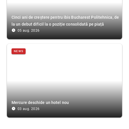
Cinci ani de creștere pentru ibis Bucharest Politehnica, de
la un debut dificil la o poziție consolidată pe piață
access_time_filled
05 aug. 2026
NEWS
Mercure deschide un hotel nou
access_time_filled
03 aug. 2026