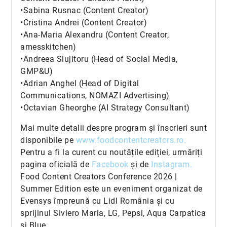
•Sabina Rusnac (Content Creator)
•Cristina Andrei (Content Creator)
•Ana-Maria Alexandru (Content Creator,
amesskitchen)
•Andreea Slujitoru (Head of Social Media,
GMP&U)
•Adrian Anghel (Head of Digital
Communications, NOMAZI Advertising)
•Octavian Gheorghe (AI Strategy Consultant)
Mai multe detalii despre program și înscrieri sunt
disponibile pe
www.foodcontentcreators.ro
.
Pentru a fi la curent cu noutățile ediției, urmăriți
pagina oficială de
Facebook
și de
Instagram
.
Food Content Creators Conference 2026 |
Summer Edition este un eveniment organizat de
Evensys împreună cu Lidl România și cu
sprijinul Siviero Maria, LG, Pepsi, Aqua Carpatica
și Blue.