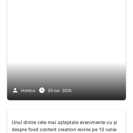
person
access_time_filled
Horeca
05 iun. 2026
Unul dintre cele mai așteptate evenimente cu și
despre food content creation revine pe 10 iunie