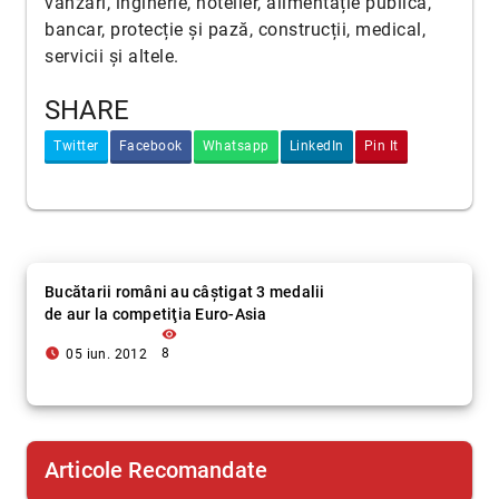
vânzări, inginerie, hotelier, alimentație publică,
bancar, protecție și pază, construcții, medical,
servicii și altele.
SHARE
Twitter
Facebook
Whatsapp
LinkedIn
Pin It
Bucătarii români au câştigat 3 medalii
de aur la competiţia Euro-Asia
visibility
access_time_filled
8
05 iun. 2012
Articole Recomandate