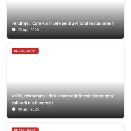
Tendințe… Care vor fi cele pentru viitorul restaurației?
access_time_filled
23 apr. 2026
RESTAURANT
AKOS, restaurantul de lux care redefinește experiența
culinară din București
access_time_filled
08 apr. 2026
RESTAURANT