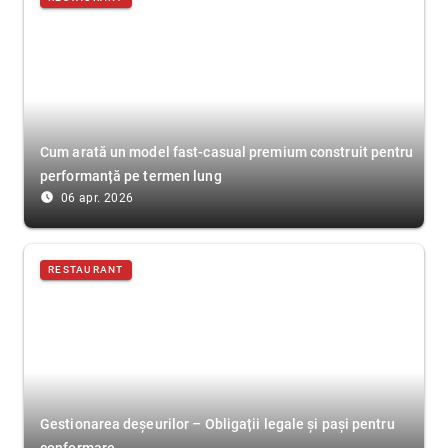
Cum arată un model fast-casual premium construit pentru
performanță pe termen lung
access_time_filled
06 apr. 2026
RESTAURANT
Gestionarea deșeurilor – Obligații legale și pași pentru
conformare