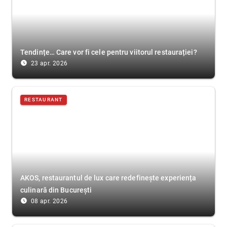
Tendințe… Care vor fi cele pentru viitorul restaurației?
access_time_filled
23 apr. 2026
RESTAURANT
AKOS, restaurantul de lux care redefinește experiența
culinară din București
access_time_filled
08 apr. 2026