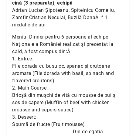
cină (3 preparate), echipă
Adrian Lucian Șipoteanu, Spitelnicu Corneliu,
Zamfir Cristian Neculai, Buzilă DanaÂ ” 1
medalie de aur
Meniul Dinner pentru 6 persoane al echipei
Naționale a României realizat și prezentat la
cald, a fost compus din:Â
1. Entree:
File dorada cu busuioc, spanac și crutoane
aromate (File dorada with basil, spinach and
flavored croutons)
2. Main Course:
Brioșă din mușchi de vită cu mousse de pui și
sos de capere (Muffin of beef with chicken
mousse and capers sauce)
3. Dessert:
Spumă de fructe (Fruit mousse)
Din delegația