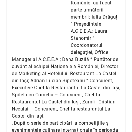
României au facut
parte următorii
membrii: Iulia Drăguț
” Președintele
A.C.E.E.A.; Laura
Stanomir ”
Coordonatorul
delegației, Office
Manager al A.C.E.E.A.; Dana Buzilă ” Purtător de
cuvânt al echipei Naționale a României, Director
de Marketing al Hotelului- Restaurant La Castel
din Iași; Adrian Lucian Șipoteanu ” Concurent,
Executive Chef la Restaurantul La Castel din Iași;
Spitelnicu Corneliu – Concurent, Chef la
Restaurantul La Castel din Iași; Zamfir Cristian
Neculai – Concurent, Chef la restaurantul La
Castel din Iași.
„După o serie de participări la competițiile și
evenimentele culinare internaționale în perioada