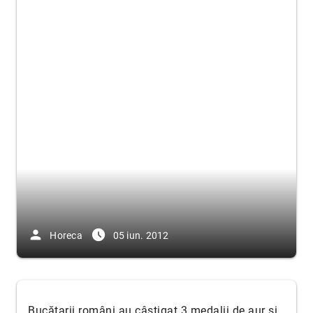
person
access_time_filled
Horeca
05 iun. 2012
Bucătarii români au câștigat 3 medalii de aur și