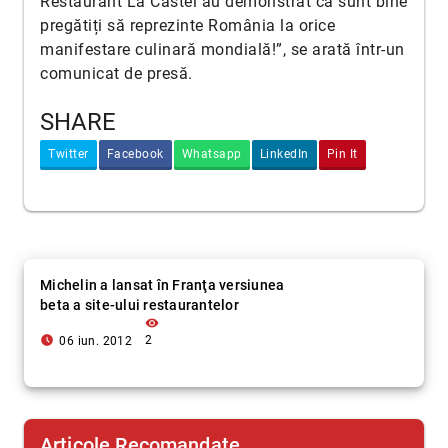
Restaurant La Castel au demonstrat că sunt bine
pregătiți să reprezinte România la orice
manifestare culinară mondială!”, se arată într-un
comunicat de presă.
SHARE
Twitter
Facebook
Whatsapp
LinkedIn
Pin It
Michelin a lansat în Franţa versiunea
beta a site-ului restaurantelor
visibility
access_time_filled
2
06 iun. 2012
Articole Recomandate