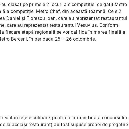
au clasat pe primele 2 locuri ale competiției de gătit Metro
nală a competiției Metro Chef, din această toamnă. Cele 2
ea Daniel și Florescu Ioan, care au reprezentat restaurantul
mone, care au reprezentat restaurantul Vesuvius. Conform
 la fiecare etapă regională se vor califica în marea finală a
Metro Berceni, în perioada 25 – 26 octombrie.
ntrecut în rețete culinare, pentru a intra în finala concursului
(de la același restaurant) au fost supuse probei de pregătire