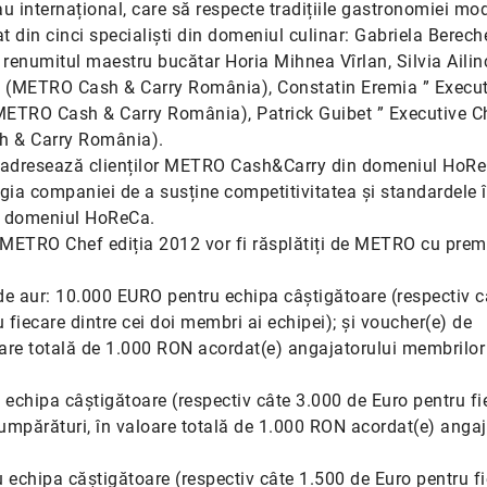
u internațional, care să respecte tradițiile gastronomiei mo
t din cinci specialiști din domeniul culinar: Gabriela Bereche
 renumitul maestru bucătar Horia Mihnea Vîrlan, Silvia Ailin
ie (METRO Cash & Carry România), Constatin Eremia ” Execut
METRO Cash & Carry România), Patrick Guibet ” Executive C
h & Carry România).
 adresează clienților METRO Cash&Carry din domeniul HoRe
egia companiei de a susține competitivitatea și standardele î
in domeniul HoReCa.
i METRO Chef ediția 2012 vor fi răsplătiți de METRO cu prem
de aur: 10.000 EURO pentru echipa câștigătoare (respectiv c
 fiecare dintre cei doi membri ai echipei); și voucher(e) de
oare totală de 1.000 RON acordat(e) angajatorului membrilor
 echipa câștigătoare (respectiv câte 3.000 de Euro pentru fi
cumpărături, în valoare totală de 1.000 RON acordat(e) angaj
 echipa căștigătoare (respectiv câte 1.500 de Euro pentru f