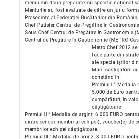
meniu din două preparate, cu specific național sa
Meniurile au fost evaluate de către un juriu forma
Președinte al Federației Bucătarilor din România,
Chef Patisier Centrul de Pregătire în Gastronom
Sous Chef Centrul de Pregătire în Gastronomie (
Centrul de Pregătire în Gastronomie (METRO Cas
Metro Chef 2012 se
face parte din strat
ale specialiștilor d
Marii câștigătorii a
constând în:
Premiul I ” Medalia 
5.000 de Euro pentru
cumpărături, în val
câștigătoare
Premiul II ” Medalia de argint: 6.000 EURO pentru
dintre cei doi membri ai echipei); voucher(e) de 
membrilor echipei câștigătoare.
Premiul III ” Medalia de bronz: 3.000 EURO pentru