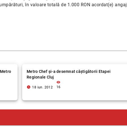
cumpărături, în valoare totală de 1.000 RON acordat(e) angaj
 Metro
Metro Chef şi-a desemnat câştigătorii Etapei
Regionale Cluj
visibility
access_time_filled
16
18 iun. 2012