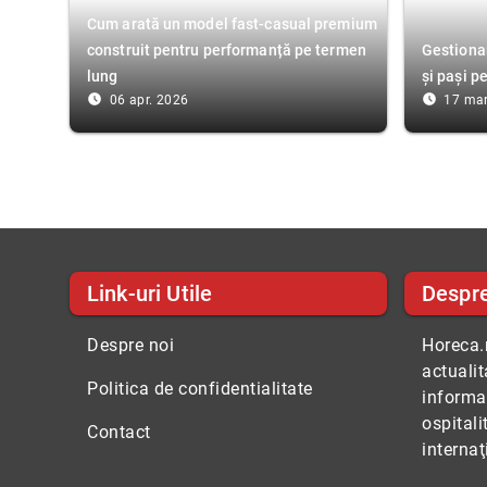
Cum arată un model fast-casual premium
construit pentru performanță pe termen
Gestionar
lung
și pași p
access_time_filled
access_time_filled
06 apr. 2026
17 mar
Link-uri Utile
Despr
Despre noi
Horeca.r
actuali
Politica de confidentialitate
informaţ
ospitali
Contact
internaţ