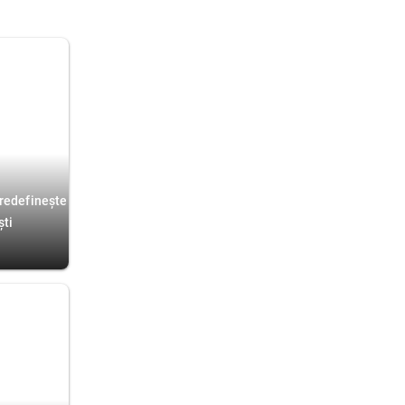
 redefinește
ști