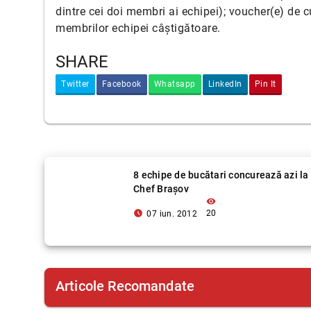
dintre cei doi membri ai echipei); voucher(e) de 
membrilor echipei câștigătoare.
SHARE
Twitter
Facebook
Whatsapp
LinkedIn
Pin It
8 echipe de bucătari concurează azi la
Chef Braşov
visibility
access_time_filled
20
07 iun. 2012
Articole Recomandate