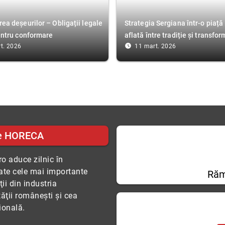
ea deșeurilor – Obligații legale
Strategia Sergiana într-o piaț
entru conformare
aflată între tradiție și transfo
access_time_filled
t. 2026
11 mart. 2026
e HORECA
o aduce zilnic în
tate cele mai importante
Răm
ii din industria
tăţii româneşti şi cea
ională.