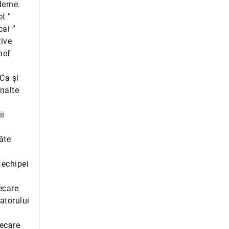
derne.
t ”
cai ”
ive
hef
Ca și
nalte
ii
âte
 echipei
ecare
atorului
iecare