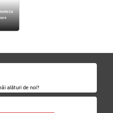
ă HoReCa
rmare
âi alături de noi?