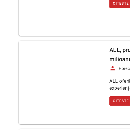
CITESTE
ALL, pr
milioan
person
Horec
ALL oferă
experienț
CITESTE