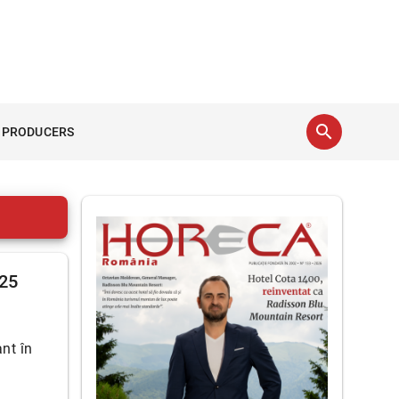
search
 PRODUCERS
025
ant în