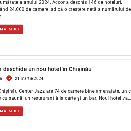
jumătate a anului 2024, Accor a deschis 146 de hoteluri,
ând 24.000 de camere, adică o creștere netă a numărului de 
în…
 MAI MULT
 deschide un nou hotel în Chișinău
access_time_filled
a
21 martie 2024
hișinău Center Jazz are 74 de camere bine amenajate, un c
s cu saună, un restaurant à la carte și un bar. Noul hotel va
 MAI MULT