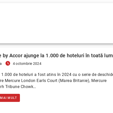
 by Accor ajunge la 1.000 de hoteluri în toată lu
access_time_filled
a
4 octombrie 2024
 1.000 de hoteluri a fost atins în 2024 cu o serie de deschide
are Mercure London Earls Court (Marea Britanie), Mercure
rh Tribune Chowk…
 MAI MULT