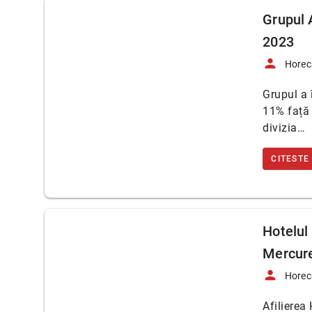
Grupul A
2023
person
Horec
Grupul a 
11% față 
divizia…
CITESTE
Hotelul 
Mercure
person
Horec
Afilierea