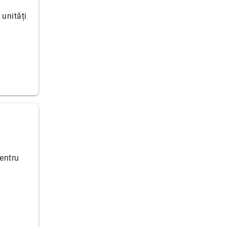
unități
entru
…