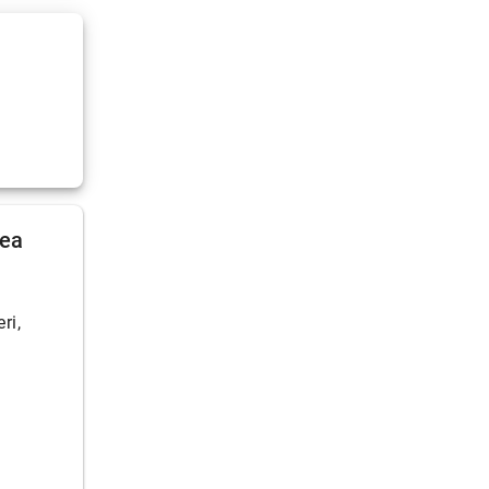
mea
ri,