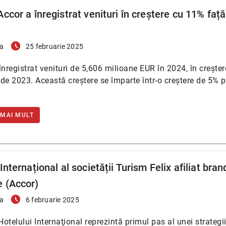
ccor a înregistrat venituri în creștere cu 11% faț
access_time_filled
a
25 februarie 2025
înregistrat venituri de 5,606 milioane EUR în 2024, în creșter
de 2023. Această creștere se împarte într-o creștere de 5% 
 MAI MULT
Internațional al societății Turism Felix afiliat bran
 (Accor)
access_time_filled
a
6 februarie 2025
 Hotelului Internaţional reprezintă primul pas al unei strateg