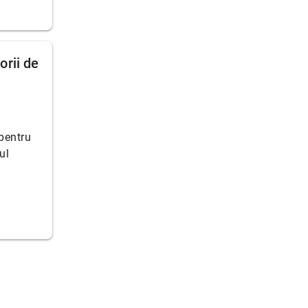
orii de
 pentru
ul