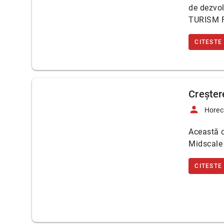
de dezvol
TURISM F
CITESTE
Creștere
person
Horec
Această c
Midscale 
CITESTE