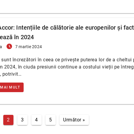
ccor: Intențiile de călătorie ale europenilor și fact
țează în 2024
access_time_filled
a
7 martie 2024
 sunt încrezători în ceea ce privește puterea lor de a cheltui
în 2024, în ciuda presiunii continue a costului vieții pe întreg
, potrivit…
 MAI MULT
2
3
4
5
Următor »