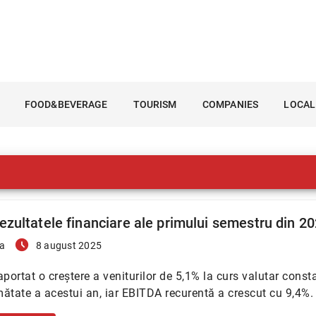
FOOD&BEVERAGE
TOURISM
COMPANIES
LOCAL
rezultatele financiare ale primului semestru din 2
access_time_filled
a
8 august 2025
aportat o creștere a veniturilor de 5,1% la curs valutar const
ătate a acestui an, iar EBITDA recurentă a crescut cu 9,4%.