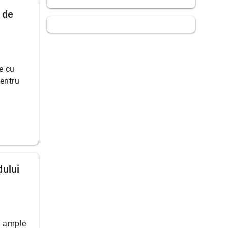
ă de
e cu
pentru
dului
ii ample