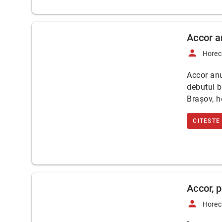
Accor a
person
Horec
Accor an
debutul b
Brașov, h
CITESTE
Accor, p
person
Horec