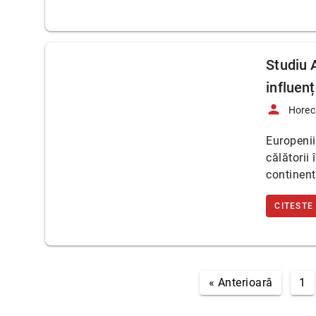
Studiu A
influen
person
Horec
Europenii
călătorii 
continent
CITESTE
« Anterioară
1