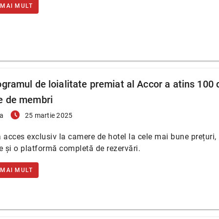
 MAI MULT
ogramul de loialitate premiat al Accor a atins 100 
e de membri
access_time_filled
a
25 martie 2025
 acces exclusiv la camere de hotel la cele mai bune prețuri,
e și o platformă completă de rezervări.
 MAI MULT