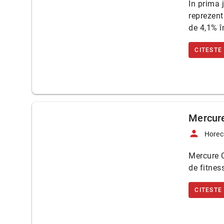
În prima 
reprezent
de 4,1% 
CITESTE
Mercure
person
Horec
Mercure C
de fitnes
CITESTE