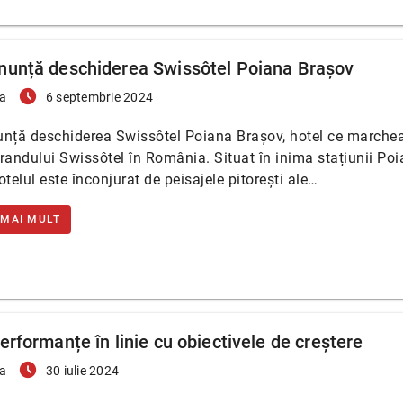
nunță deschiderea Swissôtel Poiana Brașov
access_time_filled
a
6 septembrie 2024
unță deschiderea Swissôtel Poiana Brașov, hotel ce marche
randului Swissôtel în România. Situat în inima stațiunii Po
otelul este înconjurat de peisajele pitorești ale…
 MAI MULT
erformanțe în linie cu obiectivele de creștere
access_time_filled
a
30 iulie 2024