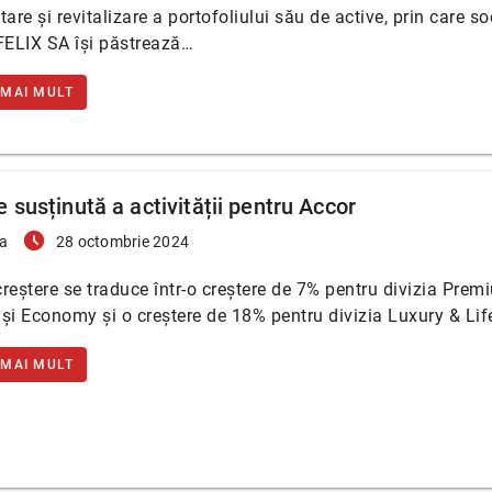
tare şi revitalizare a portofoliului său de active, prin care s
ELIX SA îşi păstrează…
 MAI MULT
 susținută a activității pentru Accor
access_time_filled
a
28 octombrie 2024
reștere se traduce într-o creștere de 7% pentru divizia Prem
și Economy și o creștere de 18% pentru divizia Luxury & Life
 MAI MULT