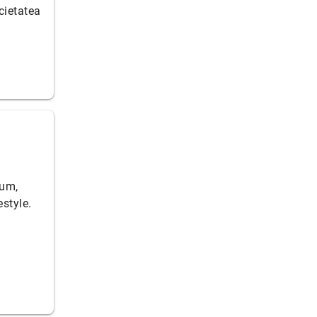
ocietatea
ium,
style.