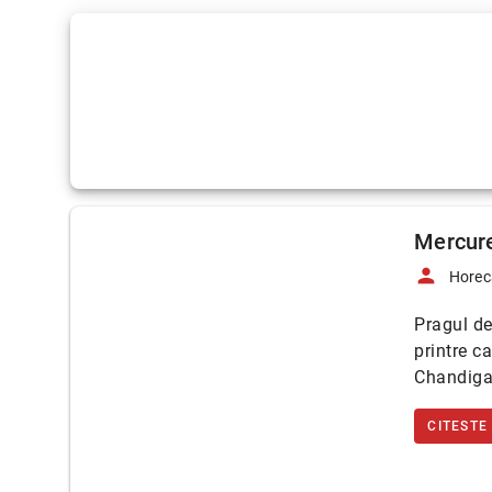
Mercure
person
Horec
Pragul de
printre c
Chandiga
CITESTE