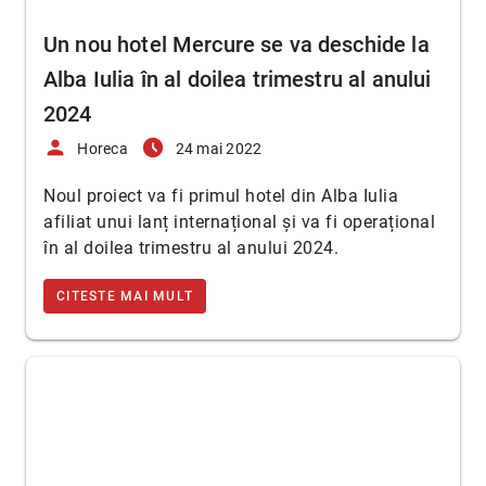
Un nou hotel Mercure se va deschide la
Alba Iulia în al doilea trimestru al anului
2024
person
access_time_filled
Horeca
24 mai 2022
Noul proiect va fi primul hotel din Alba Iulia
afiliat unui lanț internațional și va fi operațional
în al doilea trimestru al anului 2024.
CITESTE MAI MULT