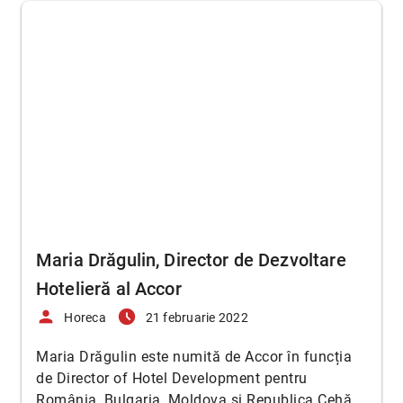
Maria Drăgulin, Director de Dezvoltare
Hotelieră al Accor
person
access_time_filled
Horeca
21 februarie 2022
Maria Drăgulin este numită de Accor în funcția
de Director of Hotel Development pentru
România, Bulgaria, Moldova și Republica Cehă.