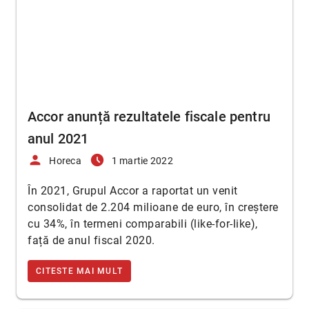
Accor anunță rezultatele fiscale pentru
anul 2021
person
access_time_filled
Horeca
1 martie 2022
În 2021, Grupul Accor a raportat un venit
consolidat de 2.204 milioane de euro, în creștere
cu 34%, în termeni comparabili (like-for-like),
față de anul fiscal 2020.
CITESTE MAI MULT