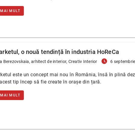
 MAI MULT
rketul, o nouă tendință în industria HoReCa
access_time_filled
a Berezovskaia, arhitect de interior, Creativ Interior
6 septembri
etul este un concept mai nou în România, însă în plină dez
acest tip încep să fie create în orașe din țară.
 MAI MULT