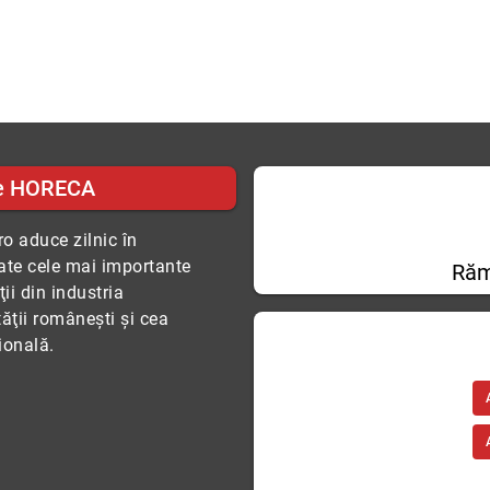
e HORECA
o aduce zilnic în
tate cele mai importante
Răm
ii din industria
tăţii româneşti şi cea
ională.