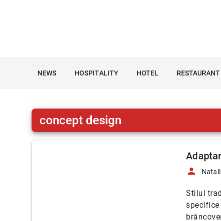
NEWS
HOSPITALITY
HOTEL
RESTAURANT
concept design
Adaptar
person
Natali
Stilul tr
specifice
brâncove