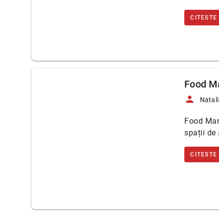
CITESTE
Food Ma
person
Natali
Food Mark
spații de 
CITESTE