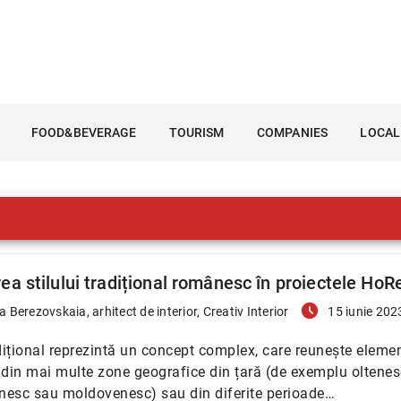
FOOD&BEVERAGE
TOURISM
COMPANIES
LOCAL
ea stilului tradițional românesc în proiectele Ho
access_time_filled
a Berezovskaia, arhitect de interior, Creativ Interior
15 iunie 202
adițional reprezintă un concept complex, care reunește eleme
 din mai multe zone geografice din țară (de exemplu oltenes
nesc sau moldovenesc) sau din diferite perioade…