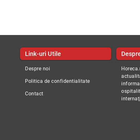
Link-uri Utile
Despr
Despre noi
Horeca.r
actuali
Politica de confidentialitate
informaţ
ospitali
Contact
internaţ