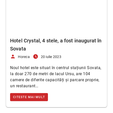
Hotel Crystal, 4 stele, a fost inaugurat în
Sovata
person
access_time_filled
Horeca
20 iulie 2023
Noul hotel este situat în centrul stațiunii Sovata,
la doar 270 de metri de lacul Ursu, are 104
camere de diferite capacități și parcare proprie,
un restaurant…
CITESTE MAI MULT