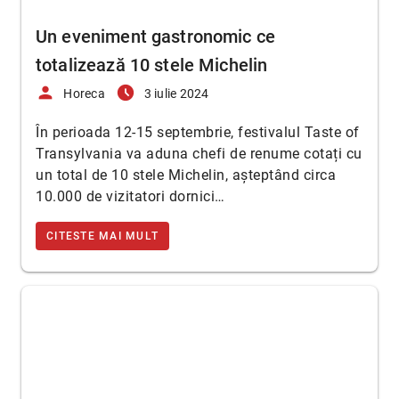
Un eveniment gastronomic ce
totalizează 10 stele Michelin
person
access_time_filled
Horeca
3 iulie 2024
În perioada 12-15 septembrie, festivalul Taste of
Transylvania va aduna chefi de renume cotați cu
un total de 10 stele Michelin, așteptând circa
10.000 de vizitatori dornici…
CITESTE MAI MULT