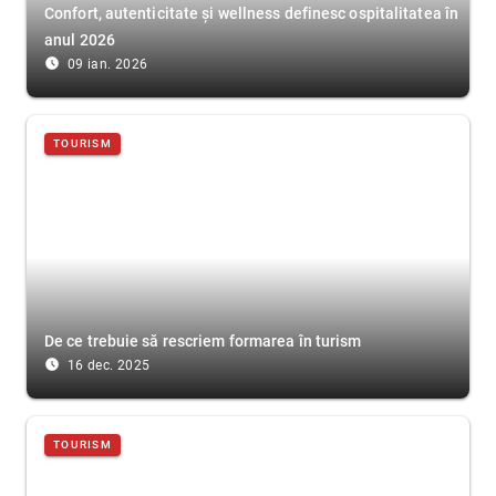
Confort, autenticitate și wellness definesc ospitalitatea în
anul 2026
access_time_filled
09 ian. 2026
TOURISM
De ce trebuie să rescriem formarea în turism
access_time_filled
16 dec. 2025
TOURISM