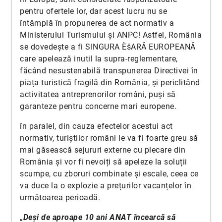
pentru ofertele lor, dar acest lucru nu se
întâmplă în propunerea de act normativ a
Ministerului Turismului și ANPC! Astfel, România
se dovedește a fi SINGURA ÈšARĂ EUROPEANĂ
care apelează inutil la supra-reglementare,
făcând nesustenabilă transpunerea Directivei în
piața turistică fragilă din România, și periclitând
activitatea antreprenorilor români, puși să
garanteze pentru concerne mari europene.
în paralel, din cauza efectelor acestui act
normativ, turiștilor români le va fi foarte greu să
mai găsească sejururi externe cu plecare din
România și vor fi nevoiți să apeleze la soluții
scumpe, cu zboruri combinate și escale, ceea ce
va duce la o explozie a prețurilor vacanțelor în
următoarea perioadă.
„
Deși de aproape 10 ani ANAT încearcă să