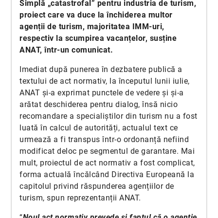
Simplă „catastrofal” pentru industria de turism,
proiect care va duce la închiderea multor
agenții de turism, majoritatea IMM-uri,
respectiv la scumpirea vacanțelor, susține
ANAT, într-un comunicat.
Imediat după punerea în dezbatere publică a
textului de act normativ, la începutul lunii iulie,
ANAT și-a exprimat punctele de vedere și și-a
arătat deschiderea pentru dialog, însă nicio
recomandare a specialiștilor din turism nu a fost
luată în calcul de autorități, actualul text ce
urmează a fi transpus într-o ordonanță nefiind
modificat deloc pe segmentul de garantare. Mai
mult, proiectul de act normativ a fost complicat,
forma actuală încălcând Directiva Europeană la
capitolul privind răspunderea agențiilor de
turism, spun reprezentanții ANAT.
“
Noul act normativ prevede și faptul că o agenție