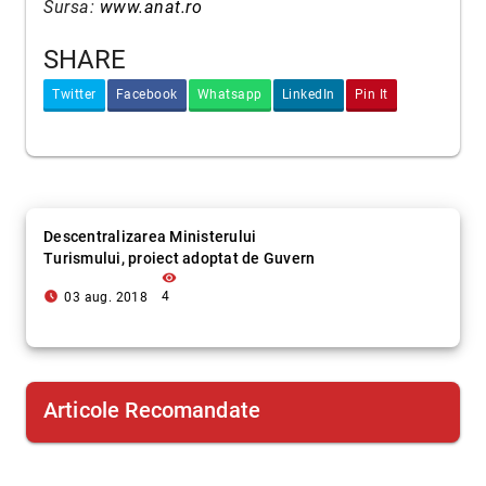
Sursa:
www.anat.ro
SHARE
Twitter
Facebook
Whatsapp
LinkedIn
Pin It
Descentralizarea Ministerului
Turismului, proiect adoptat de Guvern
visibility
access_time_filled
4
03 aug. 2018
Articole Recomandate