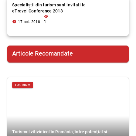
Specialiștii din turism sunt invitați la
eTravel Conference 2018
visibility
access_time_filled
1
17 oct. 2018
Articole Recomandate
TOURISM
Turismul vitivinicol în România, între potențial și