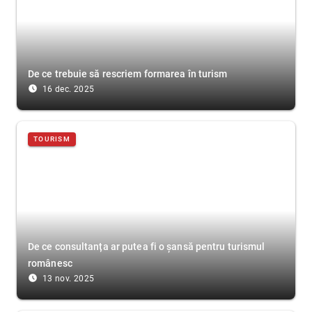
De ce trebuie să rescriem formarea în turism
access_time_filled
16 dec. 2025
TOURISM
De ce consultanța ar putea fi o șansă pentru turismul
românesc
access_time_filled
13 nov. 2025