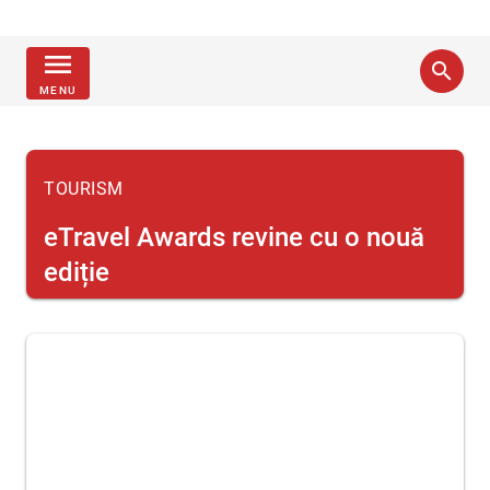
menu
search
MENU
TOURISM
eTravel Awards revine cu o nouă
ediție