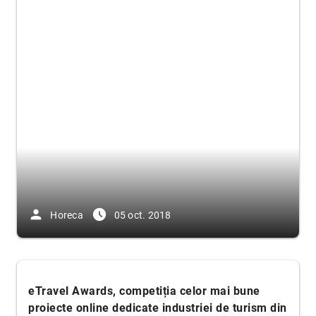
person
access_time_filled
Horeca
05 oct. 2018
eTravel Awards, competiția celor mai bune
proiecte online dedicate industriei de turism din