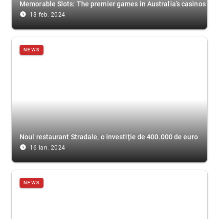
Memorable Slots: The premier games in Australia’s casinos
access_time_filled
13 feb. 2024
NEWS
Noul restaurant Stradale, o investiție de 400.000 de euro
access_time_filled
16 ian. 2024
NEWS