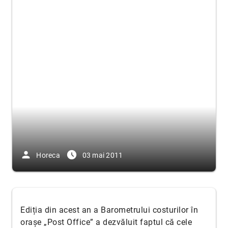
person
access_time_filled
Horeca
03 mai 2011
Ediția din acest an a Barometrului costurilor în
orașe „Post Office” a dezvăluit faptul că cele