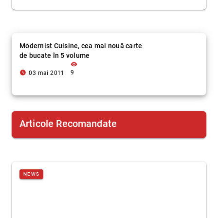
Modernist Cuisine, cea mai nouă carte
de bucate în 5 volume
visibility
access_time_filled
9
03 mai 2011
Articole Recomandate
NEWS