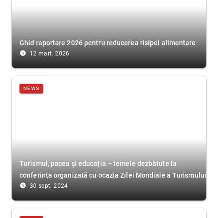
Ghid raportare 2026 pentru reducerea risipei alimentare
access_time_filled
12 mart. 2026
NEWS
Turismul, pacea și educația – temele dezbătute la
conferința organizată cu ocazia Zilei Mondiale a Turismului
access_time_filled
30 sept. 2024