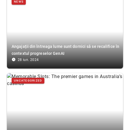
NEWS
Angajații din întreaga lume sunt dornici să se recalifice în
contextul progreselor GenAI
access_time_filled
28 iun. 2024
UNCATEGORIZED