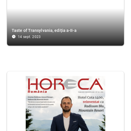
Taste of Transylvania, ediția a-II-a
access_time_filled
14 sept. 2023