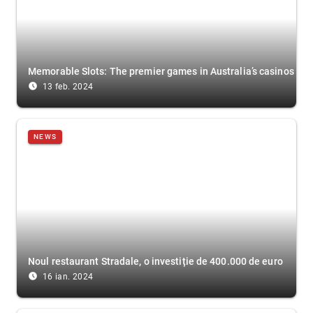
Memorable Slots: The premier games in Australia’s casinos
access_time_filled
13 feb. 2024
NEWS
Noul restaurant Stradale, o investiție de 400.000 de euro
access_time_filled
16 ian. 2024