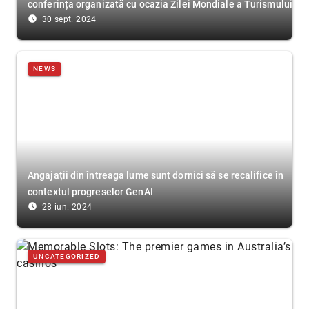
conferința organizată cu ocazia Zilei Mondiale a Turismului
access_time_filled
30 sept. 2024
NEWS
Angajații din întreaga lume sunt dornici să se recalifice în
contextul progreselor GenAI
access_time_filled
28 iun. 2024
UNCATEGORIZED