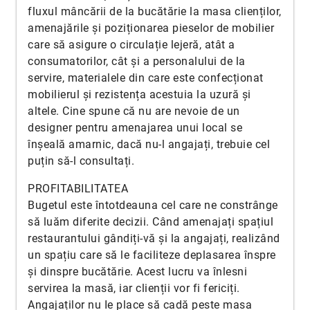
fluxul mâncării de la bucătărie la masa clienților,
amenajările și poziționarea pieselor de mobilier
care să asigure o circulație lejeră, atât a
consumatorilor, cât și a personalului de la
servire, materialele din care este confecționat
mobilierul și rezistența acestuia la uzură și
altele. Cine spune că nu are nevoie de un
designer pentru amenajarea unui local se
înșeală amarnic, dacă nu-l angajați, trebuie cel
puțin să-l consultați.
PROFITABILITATEA
Bugetul este întotdeauna cel care ne constrânge
să luăm diferite decizii. Când amenajați spațiul
restaurantului gândiți-vă și la angajați, realizând
un spațiu care să le faciliteze deplasarea înspre
și dinspre bucătărie. Acest lucru va înlesni
servirea la masă, iar clienții vor fi fericiți.
Angajaților nu Ie place să cadă peste masa