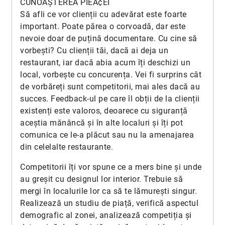
CUNOAȘTEREA PIEÅ¢EI
Să afli ce vor clienții cu adevărat este foarte
important. Poate părea o corvoadă, dar este
nevoie doar de puțină documentare. Cu cine să
vorbești? Cu clienții tăi, dacă ai deja un
restaurant, iar dacă abia acum îți deschizi un
local, vorbește cu concurența. Vei fi surprins cât
de vorbăreți sunt competitorii, mai ales dacă au
succes. Feedback-ul pe care îl obții de la clienții
existenți este valoros, deoarece cu siguranță
aceștia mănâncă și în alte localuri și îți pot
comunica ce le-a plăcut sau nu la amenajarea
din celelalte restaurante.
Competitorii îți vor spune ce a mers bine și unde
au greșit cu designul lor interior. Trebuie să
mergi în localurile lor ca să te lămurești singur.
Realizează un studiu de piață, verifică aspectul
demografic al zonei, analizează competiția și