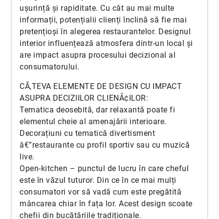
ușurință și rapiditate. Cu cât au mai multe
informații, potențialii clienți înclină să fie mai
pretențioși în alegerea restaurantelor. Designul
interior influențează atmosfera dintr-un local și
are impact asupra procesului decizional al
consumatorului.
CÃ‚TEVA ELEMENTE DE DESIGN CU IMPACT
ASUPRA DECIZIILOR CLIENÅ¢ILOR:
Tematica deosebită, dar relaxantă poate fi
elementul cheie al amenajării interioare.
Decorațiuni cu tematică divertisment
â€”restaurante cu profil sportiv sau cu muzică
live.
Open-kitchen – punctul de lucru în care cheful
este în văzul tuturor. Din ce în ce mai mulți
consumatori vor să vadă cum este pregătită
mâncarea chiar în fața lor. Acest design scoate
chefii din bucătăriile tradiționale.