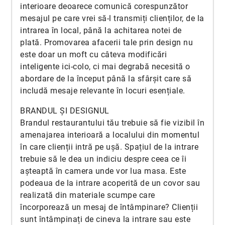
interioare deoarece comunică corespunzător
mesajul pe care vrei să-l transmiți clienților, de la
intrarea în local, până la achitarea notei de
plată. Promovarea afacerii tale prin design nu
este doar un moft cu câteva modificări
inteligente ici-colo, ci mai degrabă necesită o
abordare de la început până la sfârșit care să
includă mesaje relevante în locuri esențiale.
BRANDUL ȘI DESIGNUL
Brandul restaurantului tău trebuie să fie vizibil în
amenajarea interioară a localului din momentul
în care clienții intră pe ușă. Spațiul de la intrare
trebuie să le dea un indiciu despre ceea ce îi
așteaptă în camera unde vor lua masa. Este
podeaua de la intrare acoperită de un covor sau
realizată din materiale scumpe care
încorporează un mesaj de întâmpinare? Clienții
sunt întâmpinați de cineva la intrare sau este