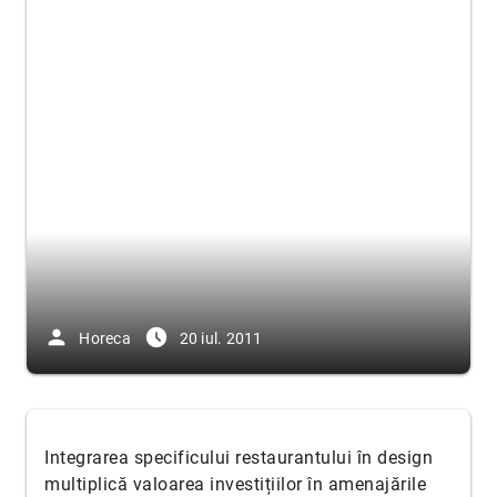
person
access_time_filled
Horeca
20 iul. 2011
Integrarea specificului restaurantului în design
multiplică valoarea investițiilor în amenajările