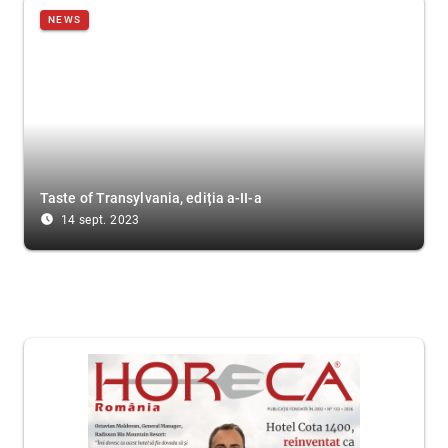
NEWS
Taste of Transylvania, ediția a-II-a
access_time_filled
14 sept. 2023