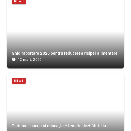
NEWS
Ghid raportare 2026 pentru reducerea risipei alimentare
access_time_filled
12 mart. 2026
NEWS
Turismul, pacea și educația – temele dezbătute la