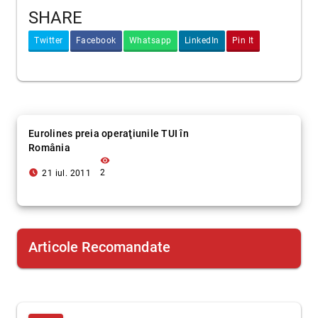
SHARE
Twitter
Facebook
Whatsapp
LinkedIn
Pin It
Eurolines preia operaţiunile TUI în
România
visibility
access_time_filled
2
21 iul. 2011
Articole Recomandate