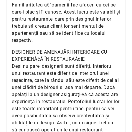
Familiaritatea â€”oamenii fac afaceri cu cei pe
care-i plac și îi cunosc. Acest lucru este valabil și
pentru restaurante, care prin designul interior
trebuie să creeze clienților sentimentul de
apartenență sau să se identifice cu localul
respectiv.
DESIGNER DE AMENAJĂRI INTERIOARE CU
EXPERIENÅ¢Ă ÎN RESTAURAÅ¢IE
Deși nu pare, designerii sunt diferiți. Interiorul
unui restaurant este diferit de interiorul unei
reședințe, care la rândul său este diferit de cel al
unei clădiri de birouri și așa mai departe. Dacă
apelați la un designer asigurați-vă că acesta are
experiență în restaurație. Portofoliul lucrărilor lor
este foarte important pentru tine, pentru că vei
avea posibilitatea să observi creativitatea și
abilitățile în design. Astfel, un designer trebuie
să cunoască operațiunile unui restaurant –