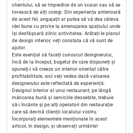
clientului, să se împiedice de un scaun sau să se
lovească de alți colegi. Din experiența anterioară
de acest fel, angajații ar putea să vă dea câteva
idei bune cu privire la amenajarea spațiului unde
își desfășoară zilnic activitatea. Arătați-le planul
de design interior, veți constata că vă sunt de
ajutor.
Este esențial să faceți cunoscut designerului,
încă de la început, bugetul de care dispuneți și
spuneți-i să creeze un interior orientat către
profitabilitate, aici veți vedea dacă valoarea
designerului este reflectată de experiență.
Designul interior al unui restaurant, pe lângă
mâncarea bună și serviciile deosebite, trebuie
să-i încânte și pe alți operatori din restaurație
care să devină clienții localului vostru.
Încorporați elementele menționate în acest
articol, în design, și observați urmările!