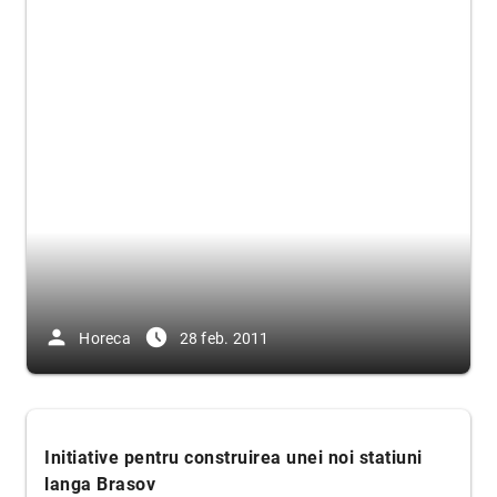
person
access_time_filled
Horeca
28 feb. 2011
Initiative pentru construirea unei noi statiuni
langa Brasov