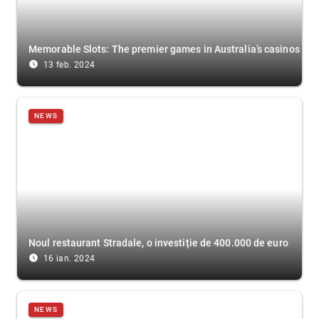
Memorable Slots: The premier games in Australia’s casinos
access_time_filled
13 feb. 2024
NEWS
Noul restaurant Stradale, o investiție de 400.000 de euro
access_time_filled
16 ian. 2024
NEWS