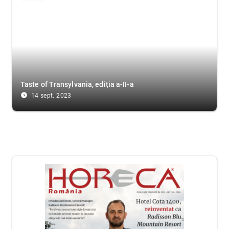
Taste of Transylvania, ediția a-II-a
access_time_filled
14 sept. 2023