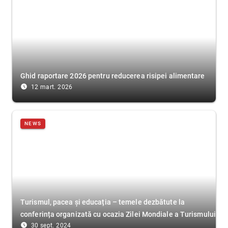
Ghid raportare 2026 pentru reducerea risipei alimentare
access_time_filled
12 mart. 2026
NEWS
Turismul, pacea și educația – temele dezbătute la
conferința organizată cu ocazia Zilei Mondiale a Turismului
access_time_filled
30 sept. 2024