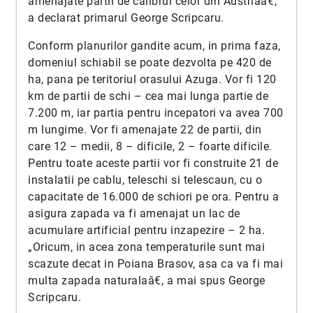
amenajate partii de calibrul celor din Austriaâ€,
a declarat primarul George Scripcaru.
Conform planurilor gandite acum, in prima faza,
domeniul schiabil se poate dezvolta pe 420 de
ha, pana pe teritoriul orasului Azuga. Vor fi 120
km de partii de schi – cea mai lunga partie de
7.200 m, iar partia pentru incepatori va avea 700
m lungime. Vor fi amenajate 22 de partii, din
care 12 – medii, 8 – dificile, 2 – foarte dificile.
Pentru toate aceste partii vor fi construite 21 de
instalatii pe cablu, teleschi si telescaun, cu o
capacitate de 16.000 de schiori pe ora. Pentru a
asigura zapada va fi amenajat un lac de
acumulare artificial pentru inzapezire – 2 ha.
„Oricum, in acea zona temperaturile sunt mai
scazute decat in Poiana Brasov, asa ca va fi mai
multa zapada naturalaâ€, a mai spus George
Scripcaru.