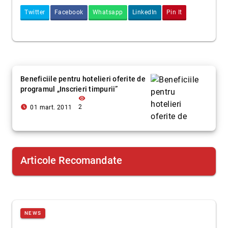
Twitter
Facebook
Whatsapp
LinkedIn
Pin It
Beneficiile pentru hotelieri oferite de
programul „Inscrieri timpurii”
visibility
access_time_filled
2
01 mart. 2011
Articole Recomandate
NEWS