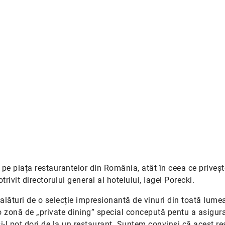
pe piața restaurantelor din România, atât în ceea ce priveșt
otrivit directorului general al hotelului, Iagel Porecki.
 alături de o selecție impresionantă de vinuri din toată lume
o zonă de „private dining” special concepută pentu a asigur
și-l pot dori de la un restaurant. Suntem convinși că acest r