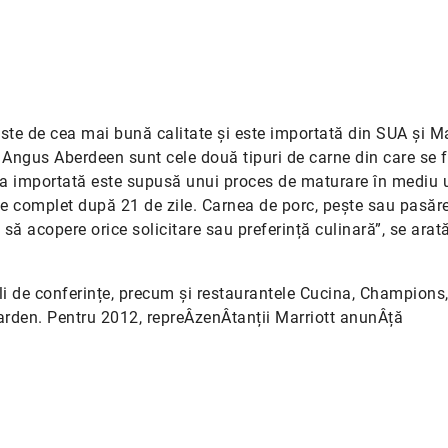
este de cea mai bună calitate și este importată din SUA și M
Angus Aberdeen sunt cele două tipuri de carne din care se 
rnea importată este supusă unui proces de maturare în mediu
ne complet după 21 de zile. Carnea de porc, pește sau pasăre
ă acopere orice solicitare sau preferință culinară”, se arată
i de conferințe, precum și restaurantele Cucina, Champions
den. Pentru 2012, repreÂ­zenÂ­tanții Marriott anunÂ­ță