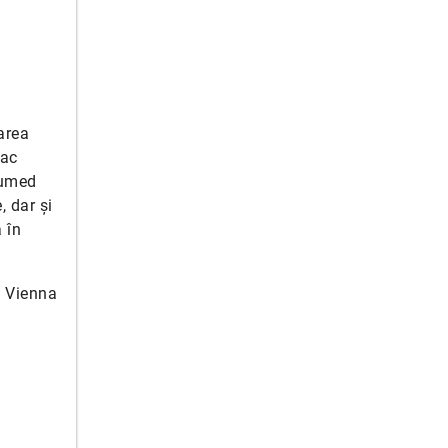
area
fac
 umed
, dar și
 în
, Vienna