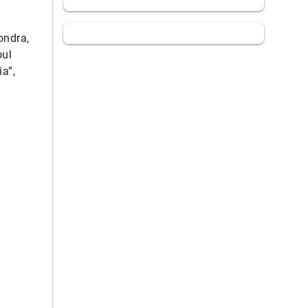
ondra,
oul
a”,