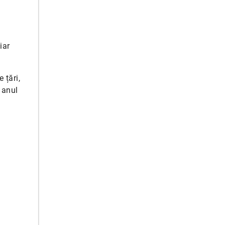
iar
 țări,
 anul