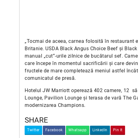
„Tocmai de aceea, carnea folosită în restaurant 
Britanie. USDA Black Angus Choice Beef și Black 
manual „cut”-urile zilnice de bucătarul sef. Ca
care începe în momentul sacrificării și care devi
fructele de mare completează meniul astfel încât s
comunicatul de presă.
Hotelul JW Marriott operează 402 camere, 12 săl
Lounge, Pavilion Lounge și terasa de vară The Gar
modernizarea Champions.
SHARE
Twitter
Facebook
Whatsapp
LinkedIn
Pin It