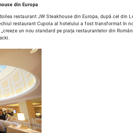
khouse din Europa
 doilea restaurant JW Steakhouse din Europa, după cel din L
echiul restaurant Cupola al hotelului a fost transformat în n
ă „creeze un nou standard pe piața restaurantelor din Români
ecki.