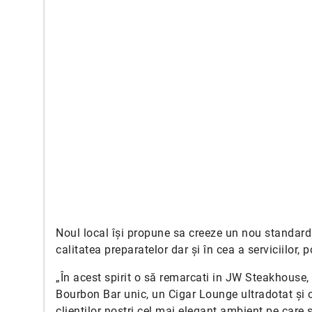
Noul local își propune sa creeze un nou standard 
calitatea preparatelor dar și în cea a serviciilor, p
„În acest spirit o să remarcati in JW Steakhouse,
Bourbon Bar unic, un Cigar Lounge ultradotat și 
clienților noștri cel mai elegant ambient pe care 