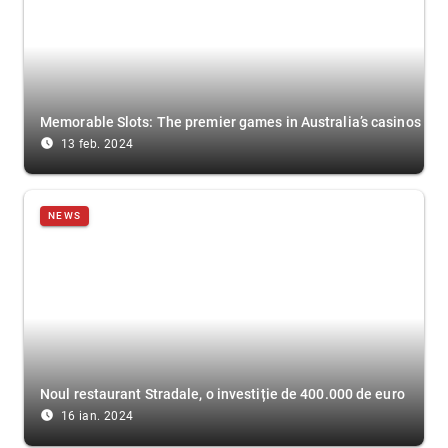
Memorable Slots: The premier games in Australia’s casinos
access_time_filled
13 feb. 2024
NEWS
Noul restaurant Stradale, o investiție de 400.000 de euro
access_time_filled
16 ian. 2024