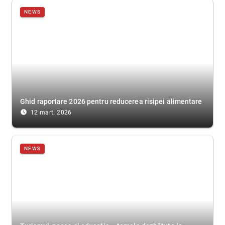
NEWS
Ghid raportare 2026 pentru reducerea risipei alimentare
access_time_filled
12 mart. 2026
NEWS