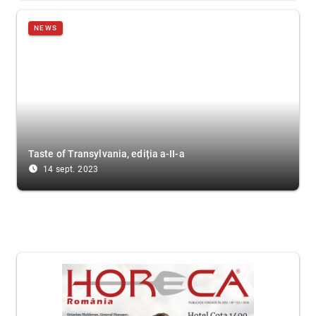
NEWS
Taste of Transylvania, ediția a-II-a
access_time_filled
14 sept. 2023