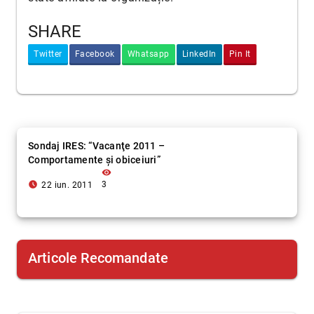
SHARE
Twitter
Facebook
Whatsapp
LinkedIn
Pin It
Sondaj IRES: “Vacanţe 2011 –
Comportamente şi obiceiuri”
visibility
access_time_filled
3
22 iun. 2011
Articole Recomandate