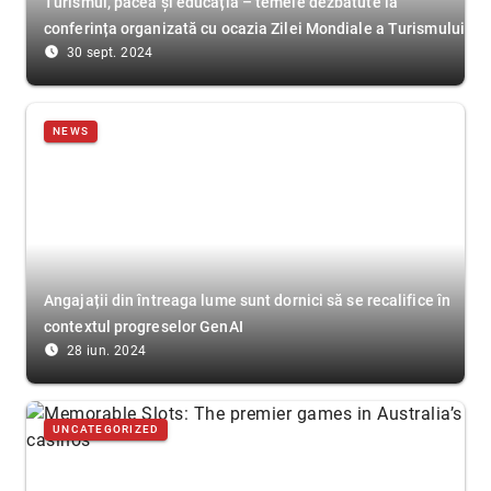
Turismul, pacea și educația – temele dezbătute la
conferința organizată cu ocazia Zilei Mondiale a Turismului
access_time_filled
30 sept. 2024
NEWS
Angajații din întreaga lume sunt dornici să se recalifice în
contextul progreselor GenAI
access_time_filled
28 iun. 2024
UNCATEGORIZED