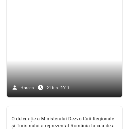
person
access_time_filled
Horeca
21 iun. 2011
O delegație a Ministerului Dezvoltării Regionale
și Turismului a reprezentat România la cea de-a