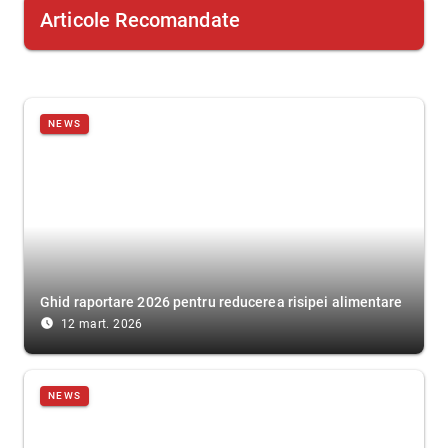
Articole Recomandate
NEWS
Ghid raportare 2026 pentru reducerea risipei alimentare
access_time_filled
12 mart. 2026
NEWS