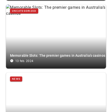
UNCATEGORIZED
Memorable Slots: The premier games in Australia’s casinos
access_time_filled
13 feb. 2024
NEWS