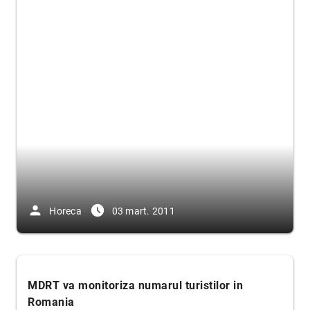
person
access_time_filled
Horeca
03 mart. 2011
MDRT va monitoriza numarul turistilor in
Romania