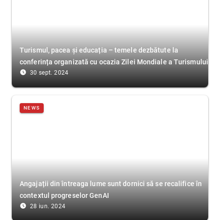
Turismul, pacea și educația – temele dezbătute la
conferința organizată cu ocazia Zilei Mondiale a Turismului
access_time_filled
30 sept. 2024
NEWS
Angajații din întreaga lume sunt dornici să se recalifice în
contextul progreselor GenAI
access_time_filled
28 iun. 2024