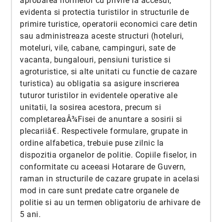
aprobarea normelor cu privire la accesul,
evidenta si protectia turistilor in structurile de
primire turistice, operatorii economici care detin
sau administreaza aceste structuri (hoteluri,
moteluri, vile, cabane, campinguri, sate de
vacanta, bungalouri, pensiuni turistice si
agroturistice, si alte unitati cu functie de cazare
turistica) au obligatia sa asigure inscrierea
tuturor turistilor in evidentele operative ale
unitatii, la sosirea acestora, precum si
completareaÂ¾Fisei de anuntare a sosirii si
plecariiâ€. Respectivele formulare, grupate in
ordine alfabetica, trebuie puse zilnic la
dispozitia organelor de politie. Copiile fiselor, in
conformitate cu aceeasi Hotarare de Guvern,
raman in structurile de cazare grupate in acelasi
mod in care sunt predate catre organele de
politie si au un termen obligatoriu de arhivare de
5 ani.