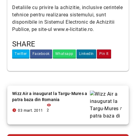
Detaliile cu privire la achizitie, inclusive cerintele
tehnice pentru realizarea sistemului, sunt
disponibile in Sistemul Electronic de Achizitii
Publice, pe site-ul
www.e-licitatie.ro
.
SHARE
Twitter
Facebook
Whatsapp
LinkedIn
Pin It
Wizz Air a inaugurat la Targu-Mures a
patra baza din Romania
visibility
access_time_filled
2
03 mart. 2011