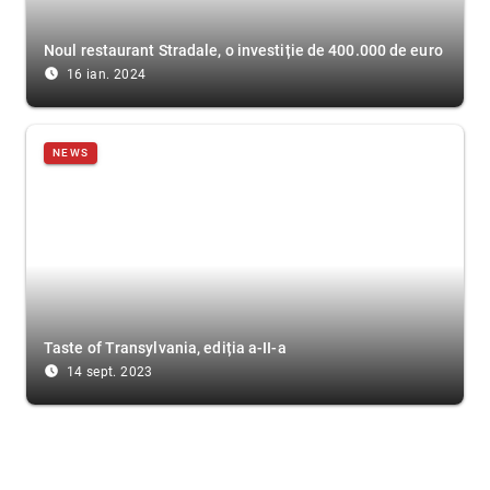
Noul restaurant Stradale, o investiție de 400.000 de euro
access_time_filled
16 ian. 2024
NEWS
Taste of Transylvania, ediția a-II-a
access_time_filled
14 sept. 2023