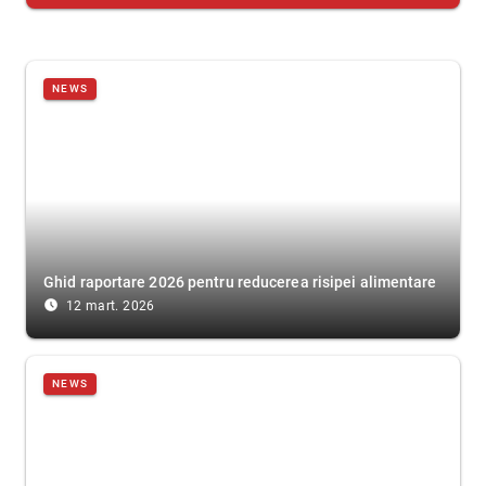
NEWS
Ghid raportare 2026 pentru reducerea risipei alimentare
access_time_filled
12 mart. 2026
NEWS