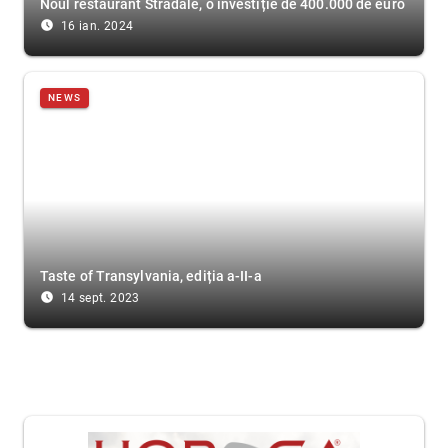
Noul restaurant Stradale, o investiție de 400.000 de euro
access_time_filled
16 ian. 2024
NEWS
Taste of Transylvania, ediția a-II-a
access_time_filled
14 sept. 2023