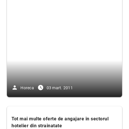
person
access_time_filled
Horeca
03 mart. 2011
Tot mai multe oferte de angajare in sectorul
hotelier din strainatate