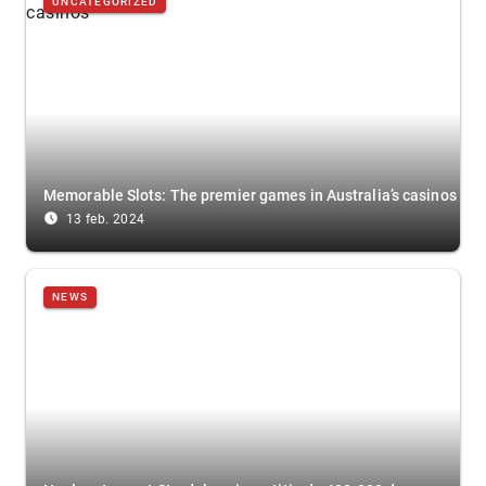
UNCATEGORIZED
Memorable Slots: The premier games in Australia’s casinos
access_time_filled
13 feb. 2024
NEWS