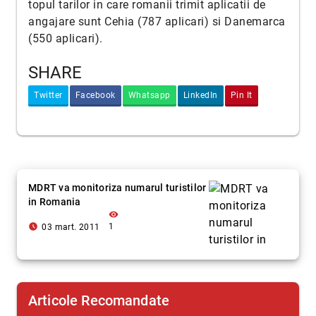
topul tarilor in care romanii trimit aplicatii de
angajare sunt Cehia (787 aplicari) si Danemarca
(550 aplicari).
SHARE
Twitter
Facebook
Whatsapp
LinkedIn
Pin It
MDRT va monitoriza numarul turistilor
in Romania
visibility
access_time_filled
1
03 mart. 2011
Articole Recomandate