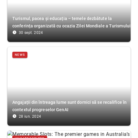
Turismul, pacea și educația – temele dezbătute la
conferința organizată cu ocazia Zilei Mondiale a Turismului
access_time_filled
30 sept. 2024
NEWS
Angajații din întreaga lume sunt dornici să se recalifice în
contextul progreselor GenAI
access_time_filled
28 iun. 2024