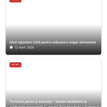
Ghid raportare 2026 pentru reducerea risipei alimentare
access_time_filled
12 mart. 2026
NEWS
Turismul, pacea și educația – temele dezbătute la