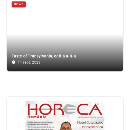
NEWS
Taste of Transylvania, ediția a-II-a
access_time_filled
14 sept. 2023