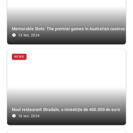
Memorable Slots: The premier games in Australia’s casinos
access_time_filled
13 feb. 2024
NEWS
Noul restaurant Stradale, o investiție de 400.000 de euro
access_time_filled
16 ian. 2024