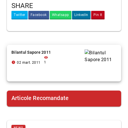
SHARE
Twitter
Facebook
Whatsapp
LinkedIn
Pin It
Bilantul Sapore 2011
visibility
access_time_filled
1
02 mart. 2011
Articole Recomandate
NEWS