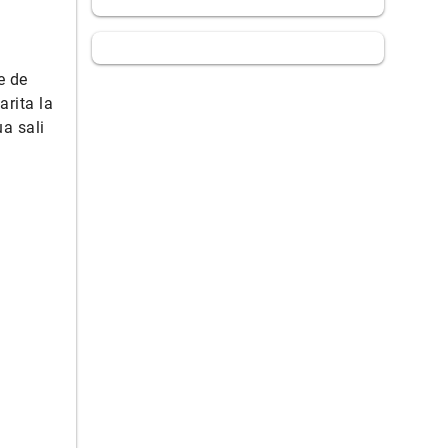
e de
arita la
a sali