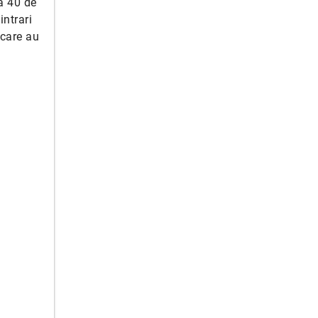
a 40 de
intrari
 care au