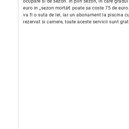
ocupare si de sezon. in plin sezon, in care grad
euro in „sezon mortâ€ poate sa coste 75 de euro.
va fi o suta de lei, iar un abonament la piscina cu
rezervat si camere, toate aceste servicii sunt grat