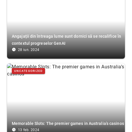
Angajații din întreaga lume sunt dornici să se recalifice în
contextul progreselor GenAI
access_time_filled
28 iun. 2024
UNCATEGORIZED
Memorable Slots: The premier games in Australia’s casinos
access_time_filled
13 feb. 2024