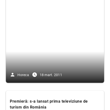
person
access_time_filled
Horeca
18 mart. 2011
Premieră: s-a lansat prima televiziune de
turism din România