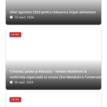
Ghid raportare 2026 pentru reducerea risipei alimentare
access_time_filled
12 mart. 2026
NEWS
Turismul, pacea și educația – temele dezbătute la
conferința organizată cu ocazia Zilei Mondiale a Turismului
access_time_filled
30 sept. 2024
NEWS