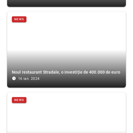
NEWS
Noul restaurant Stradale, o investiție de 400.000 de euro
access_time_filled
16 ian. 2024
NEWS