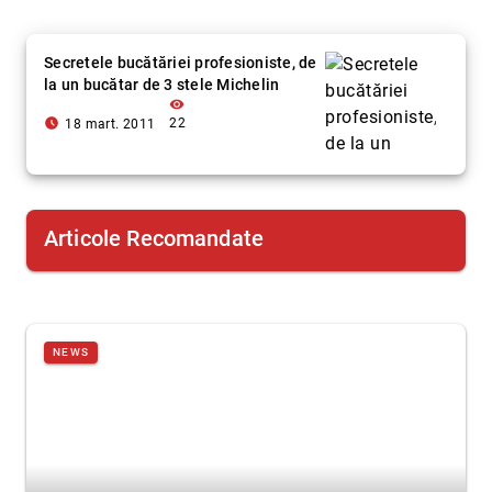
Secretele bucătăriei profesioniste, de
la un bucătar de 3 stele Michelin
visibility
access_time_filled
22
18 mart. 2011
Articole Recomandate
NEWS