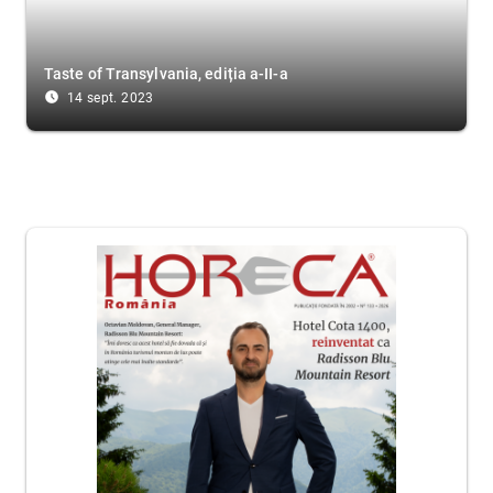
Taste of Transylvania, ediția a-II-a
access_time_filled
14 sept. 2023