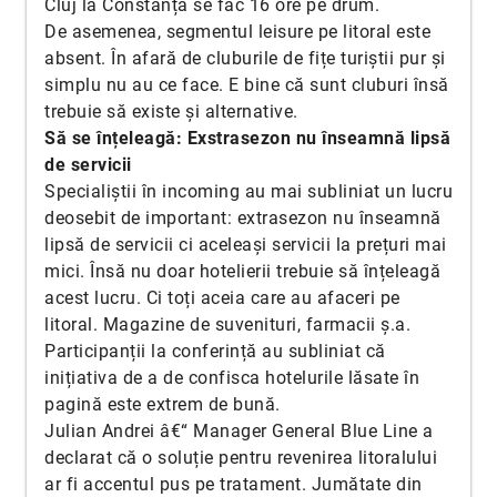
Cluj la Constanța se fac 16 ore pe drum.
De asemenea, segmentul leisure pe litoral este
absent. În afară de cluburile de fițe turiștii pur și
simplu nu au ce face. E bine că sunt cluburi însă
trebuie să existe și alternative.
Să se înțeleagă: Exstrasezon nu înseamnă lipsă
de servicii
Specialiștii în incoming au mai subliniat un lucru
deosebit de important: extrasezon nu înseamnă
lipsă de servicii ci aceleași servicii la prețuri mai
mici. Însă nu doar hotelierii trebuie să înțeleagă
acest lucru. Ci toți aceia care au afaceri pe
litoral. Magazine de suvenituri, farmacii ș.a.
Participanții la conferință au subliniat că
inițiativa de a de confisca hotelurile lăsate în
pagină este extrem de bună.
Julian Andrei â€“ Manager General Blue Line a
declarat că o soluție pentru revenirea litoralului
ar fi accentul pus pe tratament. Jumătate din