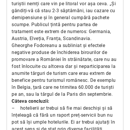
turiștii nemți care vin pe litoral vor așa ceva. „Și
gândiți-vă că stau 2-3 săptâmăni, iau cazare cu
demipensiune și în general cumpără pachete
scumpe. Publicul țintă pentru partea de
tratament este extrem de numeros: Germania,
Austria, Elveția, Franța, Scandinavia.
Gheorghe Fodoreanu a subliniat și efectele
negative produse de închiderea birourilor de
promovare a României în străinătate, care nu au
fost înlocuite cu altceva dar și neparticiparea la
anumite târguri de turism care erau extrem de
benefice pentru turismul românesc. De exemplu
în Belgia, țară care ne trimitea 60.000 de turiști
pe an, sau la târgul de la Paris din septembrie.
Câteva concluzii:
– hotelierii ar trebui să fie mai deschiși și să
înțeleagă că fără un raport preț-servicii bun nu
pot să își umple hotelurile. Ei ar trebui ajutați în
acest sens și de stat prin diverse facilități