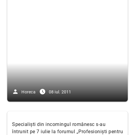
person
access_time_filled
Horeca
08 iul. 2011
Specialiști din incomingul românesc s-au
întrunit pe 7 iulie la forumul „Profesioniști pentru