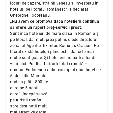
locuri de cazare, străinii veneau și investeau în
hoteluri pe litoralul românesc”, a declarat
Gheorghe Fodoreanu.
„Nu avem ce promova dacă hotelierii continuă
să ofere un raport preț-servicii prost
„
Sunt încă hotelieri de mare clasă în România și
pe litoral, dar mult prea puțini, crede directorul
zonal al Agenției Eximtur, Romulus Crăciun. Pe
litoral există hoteluri pline ochi, dar cele mai
multe sunt goale. Și hotelierii au partea lor de
vină aici. Politica tarifară total eronată –
domnul Fodoreanu a dat exemplul unui hotel de
5 stele din
Mamaia
unde a plătit 800 de
euro pe 5 nopți! -,
care îi îndepărtează
pe turiștii români
spre destinații mult
mai atractive decât