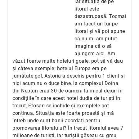
iar situația de pe
litoral este
dezastruoasă. Tocmai
am făcut un tur pe
litoral și vă pot spune
că nu mi-am putut
imagina că o să
ajungem aici. Am
văzut foarte multe hoteluri goale, pot să vă dau
și câteva exemple: hotelul Europa era pe
jumătate gol, Astoria a deschis pentru 1 client și
nici acum nu o duce bine, la complexul Doina
din Neptun erau 30 de oameni la micul dejun în
condițiile în care acest hotel dudia de turiști în
trecut, Efosan se închide și exemplele pot
continua. Situația este foarte proastă și mă
întreb unde sunt banii acordați pentru
promovarea litoralului? În trecut litoralul avea 7
milioane de turiști, iar turiștii găseau cu greu