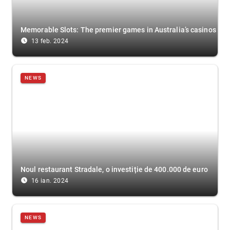
Memorable Slots: The premier games in Australia’s casinos
access_time_filled
13 feb. 2024
NEWS
Noul restaurant Stradale, o investiție de 400.000 de euro
access_time_filled
16 ian. 2024
NEWS