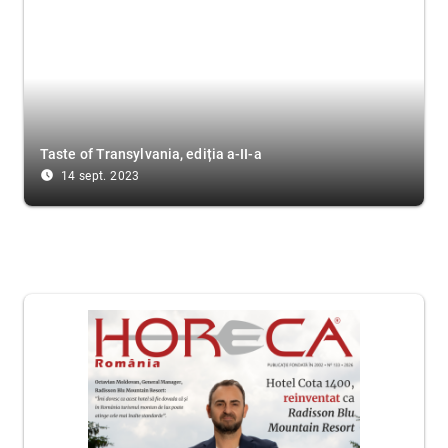
Taste of Transylvania, ediția a-II-a
access_time_filled
14 sept. 2023