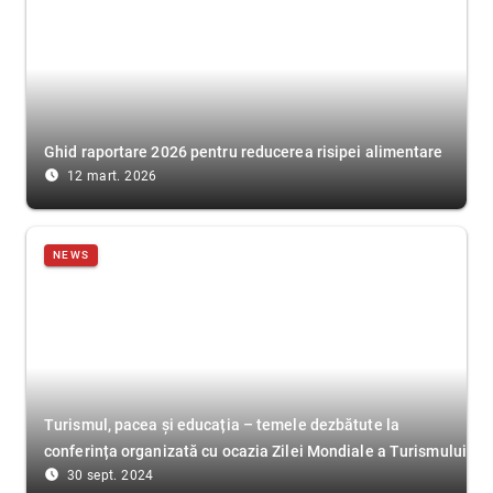
Ghid raportare 2026 pentru reducerea risipei alimentare
access_time_filled
12 mart. 2026
NEWS
Turismul, pacea și educația – temele dezbătute la
conferința organizată cu ocazia Zilei Mondiale a Turismului
access_time_filled
30 sept. 2024