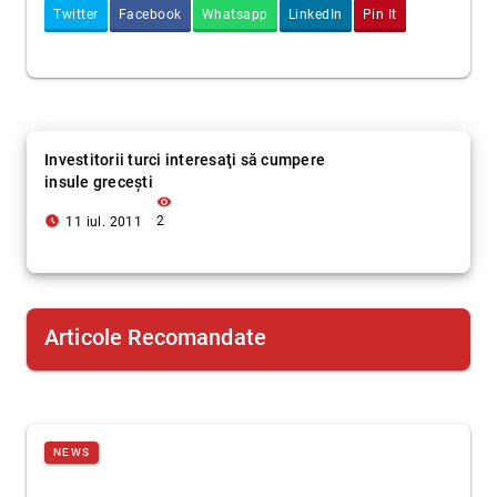
Twitter
Facebook
Whatsapp
LinkedIn
Pin It
Investitorii turci interesaţi să cumpere
insule greceşti
visibility
access_time_filled
2
11 iul. 2011
Articole Recomandate
NEWS