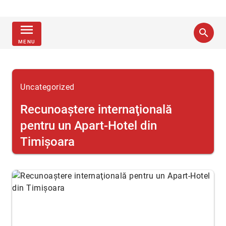
menu
search
MENU
Uncategorized
Recunoaştere internaţională
pentru un Apart-Hotel din
Timişoara