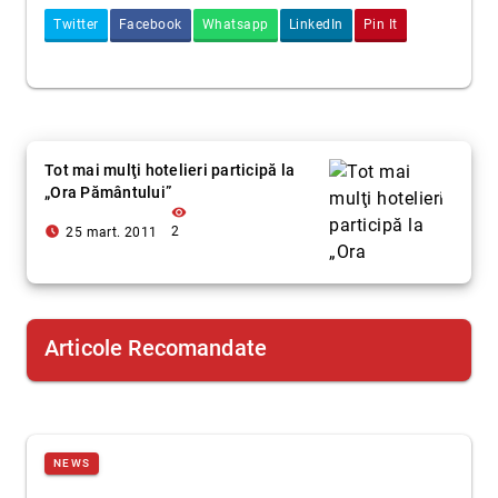
Twitter
Facebook
Whatsapp
LinkedIn
Pin It
Tot mai mulţi hotelieri participă la
„Ora Pământului”
visibility
access_time_filled
2
25 mart. 2011
Articole Recomandate
NEWS