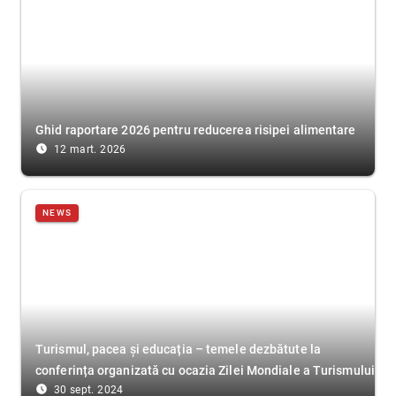
Ghid raportare 2026 pentru reducerea risipei alimentare
access_time_filled
12 mart. 2026
NEWS
Turismul, pacea și educația – temele dezbătute la
conferința organizată cu ocazia Zilei Mondiale a Turismului
access_time_filled
30 sept. 2024