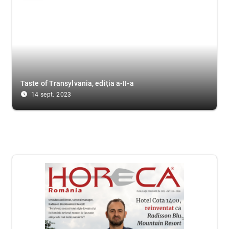
Taste of Transylvania, ediția a-II-a
access_time_filled
14 sept. 2023