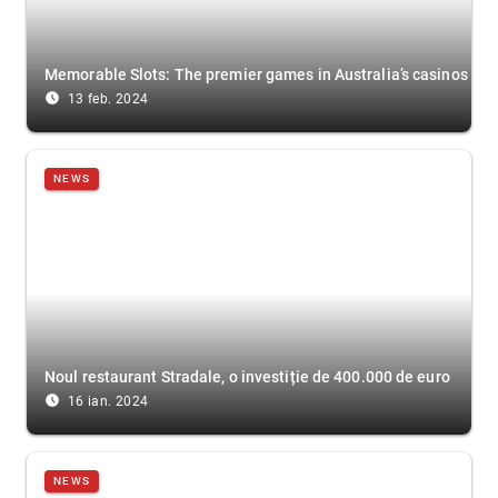
Memorable Slots: The premier games in Australia’s casinos
access_time_filled
13 feb. 2024
NEWS
Noul restaurant Stradale, o investiție de 400.000 de euro
access_time_filled
16 ian. 2024
NEWS