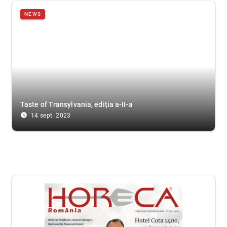
NEWS
Taste of Transylvania, ediția a-II-a
access_time_filled
14 sept. 2023