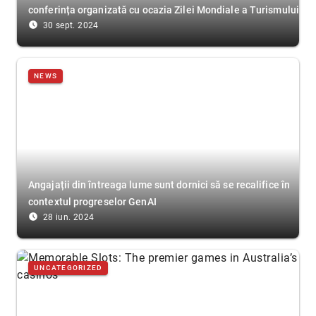
conferința organizată cu ocazia Zilei Mondiale a Turismului
access_time_filled
30 sept. 2024
NEWS
Angajații din întreaga lume sunt dornici să se recalifice în
contextul progreselor GenAI
access_time_filled
28 iun. 2024
UNCATEGORIZED