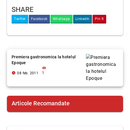
SHARE
Twitter
Facebook
Whatsapp
LinkedIn
Pin It
Premiera gastronomica la hotelul
Epoque
visibility
access_time_filled
1
08 feb. 2011
Articole Recomandate