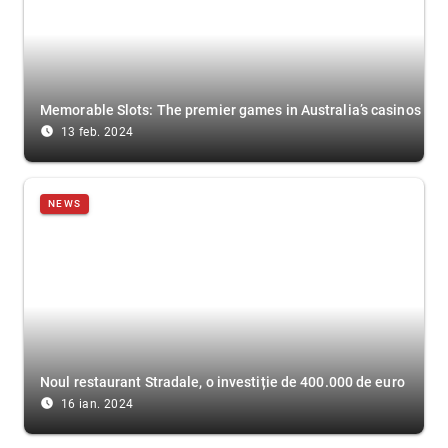
Memorable Slots: The premier games in Australia’s casinos
access_time_filled
13 feb. 2024
NEWS
Noul restaurant Stradale, o investiție de 400.000 de euro
access_time_filled
16 ian. 2024