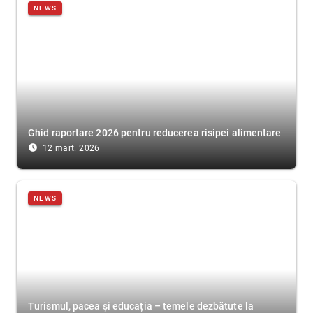
NEWS
Ghid raportare 2026 pentru reducerea risipei alimentare
access_time_filled
12 mart. 2026
NEWS
Turismul, pacea și educația – temele dezbătute la