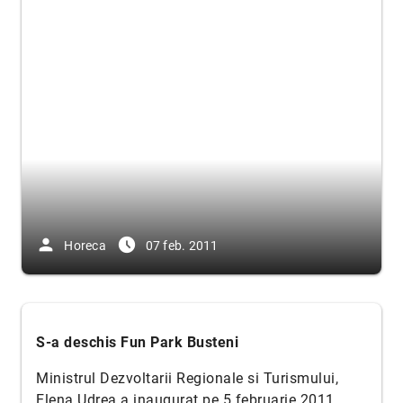
person
access_time_filled
Horeca
07 feb. 2011
S-a deschis Fun Park Busteni
Ministrul Dezvoltarii Regionale si Turismului,
Elena Udrea a inaugurat pe 5 februarie 2011