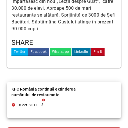
împărtăsesc din nou „Lecții despre Gust”, către
30.000 de elevi. Aproape 500 de mari
restaurante se alătură. Sprijinită de 3000 de Șefi
Bucătari, Săptămâna Gustului atinge în prezent
90.000 copii.
SHARE
Twitter
Facebook
Whatsapp
LinkedIn
Pin It
KFC România continuă extinderea
numărului de restaurante
visibility
access_time_filled
3
18 oct. 2011