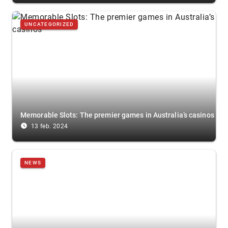
UNCATEGORIZED
Memorable Slots: The premier games in Australia’s casinos
access_time_filled
13 feb. 2024
NEWS