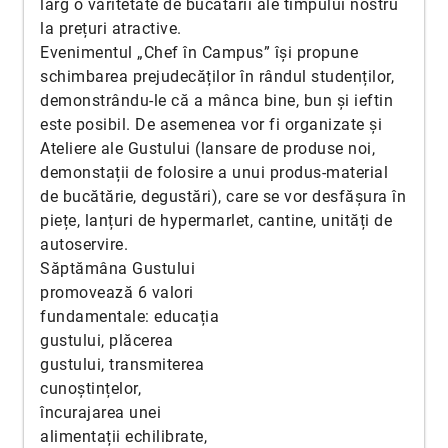
larg o varitetate de bucătării ale timpului nostru
la prețuri atractive.
Evenimentul „Chef în Campus” își propune
schimbarea prejudecăților în rândul studenților,
demonstrându-le că a mânca bine, bun și ieftin
este posibil. De asemenea vor fi organizate și
Ateliere ale Gustului (lansare de produse noi,
demonstații de folosire a unui produs-material
de bucătărie, degustări), care se vor desfășura în
piețe, lanțuri de hypermarlet, cantine, unități de
autoservire.
Săptămâna Gustului
promovează 6 valori
fundamentale: educația
gustului, plăcerea
gustului, transmiterea
cunoștințelor,
încurajarea unei
alimentații echilibrate,