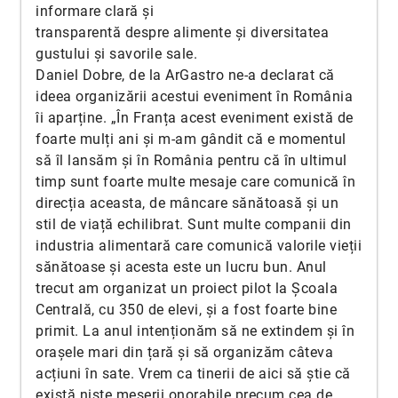
informare clară și
transparentă despre alimente și diversitatea
gustului și savorile sale.
Daniel Dobre, de la ArGastro ne-a declarat că
ideea organizării acestui eveniment în România
îi aparține. „În Franța acest eveniment există de
foarte mulți ani și m-am gândit că e momentul
să îl lansăm și în România pentru că în ultimul
timp sunt foarte multe mesaje care comunică în
direcția aceasta, de mâncare sănătoasă și un
stil de viață echilibrat. Sunt multe companii din
industria alimentară care comunică valorile vieții
sănătoase și acesta este un lucru bun. Anul
trecut am organizat un proiect pilot la Școala
Centrală, cu 350 de elevi, și a fost foarte bine
primit. La anul intenționăm să ne extindem și în
orașele mari din țară și să organizăm câteva
acțiuni în sate. Vrem ca tinerii de aici să știe că
există niște meserii onorabile precum cea de