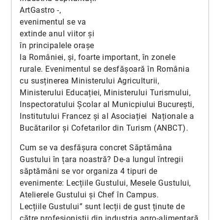
ArtGastro -,
evenimentul se va
extinde anul viitor și
în principalele orașe
la României, și, foarte important, în zonele
rurale. Evenimentul se desfășoară în România
cu susținerea Ministerului Agriculturii,
Ministerului Educației, Ministerului Turismului,
Inspectoratului Școlar al Municpiului București,
Institutului Francez și al Asociației Naționale a
Bucătarilor și Cofetarilor din Turism (ANBCT).
Cum se va desfășura concret Săptămâna
Gustului în țara noastră? De-a lungul întregii
săptămâni se vor organiza 4 tipuri de
evenimente: Lecțiile Gustului, Mesele Gustului,
Atelierele Gustului și Chef în Campus.
Lecțiile Gustului” sunt lecții de gust ținute de
către profesioniștii din industria agro-alimentară