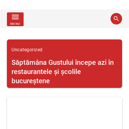
menu
search
MENU
Uncategorized
Săptămâna Gustului începe azi în
restaurantele şi şcolile
bucureştene