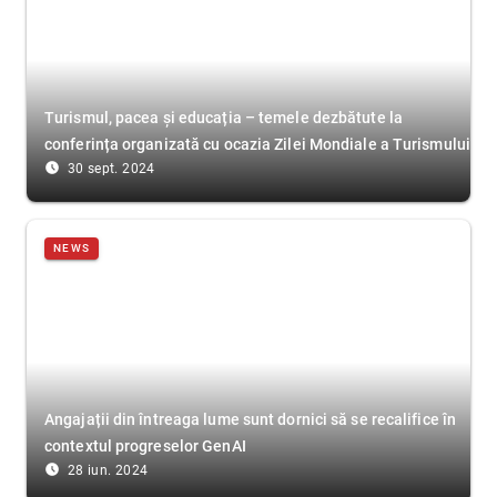
Turismul, pacea și educația – temele dezbătute la
conferința organizată cu ocazia Zilei Mondiale a Turismului
access_time_filled
30 sept. 2024
NEWS
Angajații din întreaga lume sunt dornici să se recalifice în
contextul progreselor GenAI
access_time_filled
28 iun. 2024