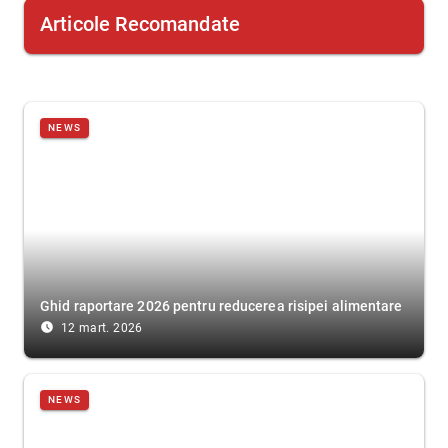
Articole Recomandate
NEWS
Ghid raportare 2026 pentru reducerea risipei alimentare
access_time_filled
12 mart. 2026
NEWS