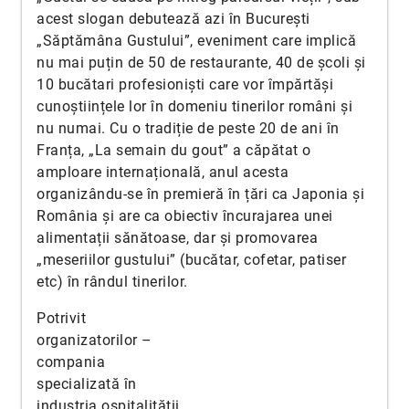
acest slogan debutează azi în București
„Săptămâna Gustului”, eveniment care implică
nu mai puțin de 50 de restaurante, 40 de școli și
10 bucătari profesioniști care vor împărtăși
cunoștiințele lor în domeniu tinerilor români și
nu numai. Cu o tradiție de peste 20 de ani în
Franța, „La semain du gout” a căpătat o
amploare internațională, anul acesta
organizându-se în premieră în țări ca Japonia și
România și are ca obiectiv încurajarea unei
alimentații sănătoase, dar și promovarea
„meseriilor gustului” (bucătar, cofetar, patiser
etc) în rândul tinerilor.
Potrivit
organizatorilor –
compania
specializată în
industria ospitalității