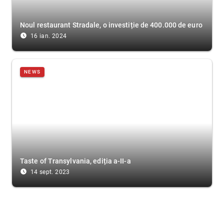
Noul restaurant Stradale, o investiție de 400.000 de euro
access_time_filled
16 ian. 2024
NEWS
Taste of Transylvania, ediția a-II-a
access_time_filled
14 sept. 2023