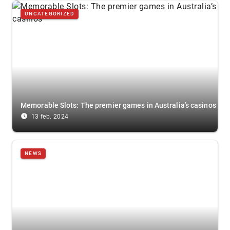
UNCATEGORIZED
Memorable Slots: The premier games in Australia’s casinos
access_time_filled
13 feb. 2024
NEWS