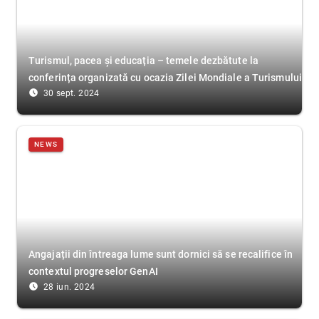
Turismul, pacea și educația – temele dezbătute la
conferința organizată cu ocazia Zilei Mondiale a Turismului
access_time_filled
30 sept. 2024
NEWS
Angajații din întreaga lume sunt dornici să se recalifice în
contextul progreselor GenAI
access_time_filled
28 iun. 2024