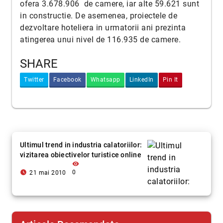
ofera 3.678.906 de camere, iar alte 59.621 sunt
in constructie. De asemenea, proiectele de
dezvoltare hoteliera in urmatorii ani prezinta
atingerea unui nivel de 116.935 de camere.
SHARE
Twitter
Facebook
Whatsapp
LinkedIn
Pin It
Ultimul trend in industria calatoriilor:
vizitarea obiectivelor turistice online
visibility
access_time_filled
0
21 mai 2010