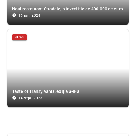
Noul restaurant Stradale, o investiție de 400.000 de euro
access_time_filled
16 ian. 2024
NEWS
Taste of Transylvania, ediția a-II-a
access_time_filled
14 sept. 2023