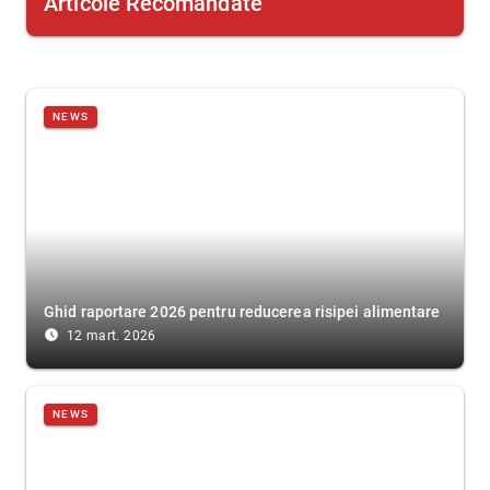
Articole Recomandate
NEWS
Ghid raportare 2026 pentru reducerea risipei alimentare
access_time_filled
12 mart. 2026
NEWS