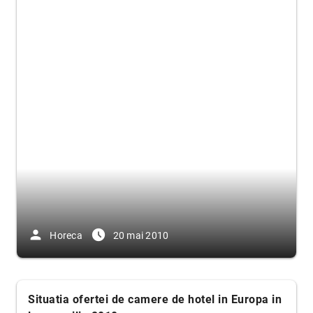
person
access_time_filled
Horeca
20 mai 2010
Situatia ofertei de camere de hotel in Europa in