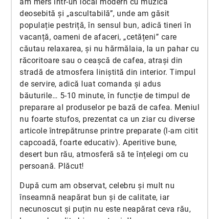
am mers într-un local modern cu muzică
deosebită și „ascultabilă”, unde am găsit
populație pestriță, în sensul bun, adică tineri în
vacanță, oameni de afaceri, „cetățeni” care
căutau relaxarea, și nu hărmălaia, la un pahar cu
răcoritoare sau o ceașcă de cafea, atrași din
stradă de atmosfera liniștită din interior. Timpul
de servire, adică luat comanda și adus
băuturile… 5-10 minute, în funcție de timpul de
preparare al produselor pe bază de cafea. Meniul
nu foarte stufos, prezentat ca un ziar cu diverse
articole întrepătrunse printre preparate (l-am citit
capcoadă, foarte educativ). Aperitive bune,
desert bun rău, atmosferă să te înțelegi om cu
persoană. Plăcut!
După cum am observat, celebru și mult nu
înseamnă neapărat bun și de calitate, iar
necunoscut și puțin nu este neapărat ceva rău,