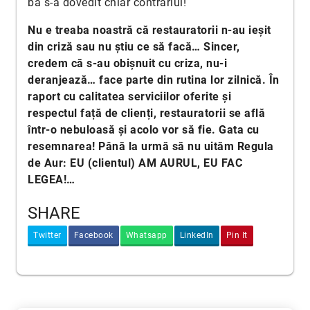
ba s-a dovedit chiar contrariul!
Nu e treaba noastră că restauratorii n-au ieșit
din criză sau nu știu ce să facă… Sincer,
credem că s-au obișnuit cu criza, nu-i
deranjează… face parte din rutina lor zilnică. În
raport cu calitatea serviciilor oferite și
respectul față de clienți, restauratorii se află
într-o nebuloasă și acolo vor să fie. Gata cu
resemnarea! Până la urmă să nu uităm Regula
de Aur: EU (clientul) AM AURUL, EU FAC
LEGEA!…
SHARE
Twitter
Facebook
Whatsapp
LinkedIn
Pin It