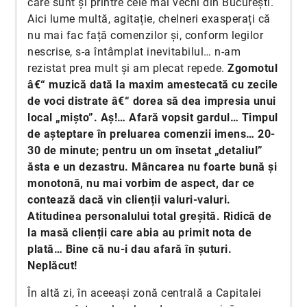
care sunt și printre cele mai vechi din București.
Aici lume multă, agitație, chelneri exasperați că
nu mai fac față comenzilor și, conform legilor
nescrise, s-a întâmplat inevitabilul… n-am
rezistat prea mult și am plecat repede.
Zgomotul
â€“ muzică dată la maxim amestecată cu zecile
de voci distrate â€“ dorea să dea impresia unui
local „mișto”. Aș!… Afară vopsit gardul… Timpul
de așteptare în preluarea comenzii imens… 20-
30 de minute; pentru un om însetat „detaliul”
ăsta e un dezastru. Mâncarea nu foarte bună și
monotonă, nu mai vorbim de aspect, dar ce
contează dacă vin clienții valuri-valuri.
Atitudinea personalului total greșită. Ridică de
la masă clienții care abia au primit nota de
plată… Bine că nu-i dau afară în șuturi.
Neplăcut!
În altă zi, în aceeași zonă centrală a Capitalei