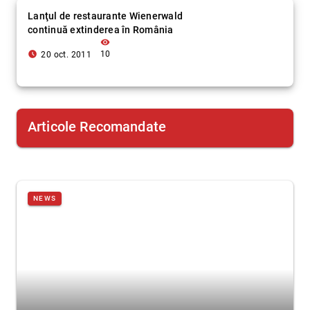
Lanţul de restaurante Wienerwald
continuă extinderea în România
visibility
access_time_filled
10
20 oct. 2011
Articole Recomandate
NEWS