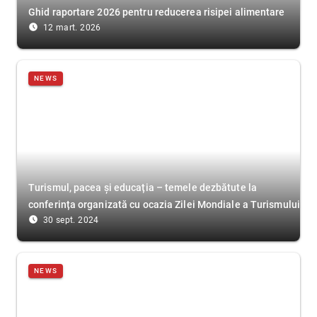
Ghid raportare 2026 pentru reducerea risipei alimentare
access_time_filled
12 mart. 2026
NEWS
Turismul, pacea și educația – temele dezbătute la
conferința organizată cu ocazia Zilei Mondiale a Turismului
access_time_filled
30 sept. 2024
NEWS