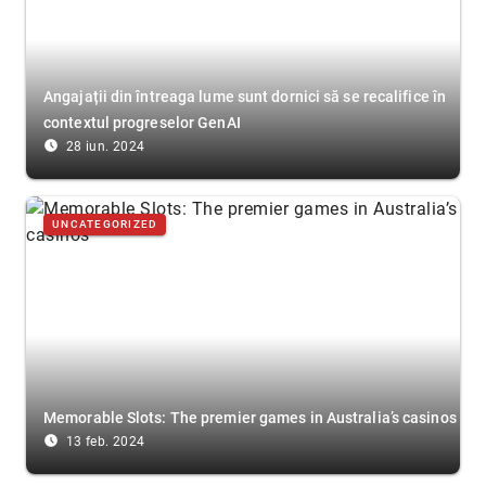
Angajații din întreaga lume sunt dornici să se recalifice în
contextul progreselor GenAI
access_time_filled
28 iun. 2024
UNCATEGORIZED
Memorable Slots: The premier games in Australia’s casinos
access_time_filled
13 feb. 2024