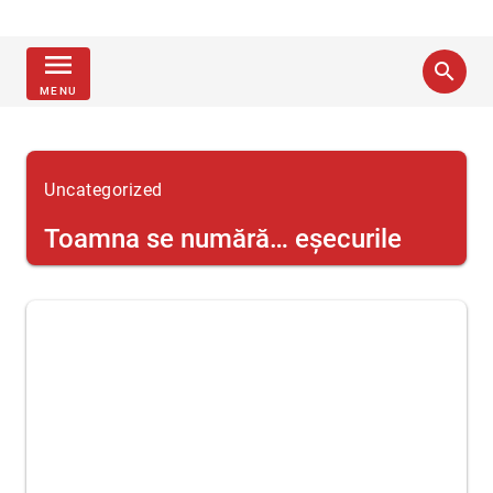
menu
search
MENU
Uncategorized
Toamna se numără… eşecurile