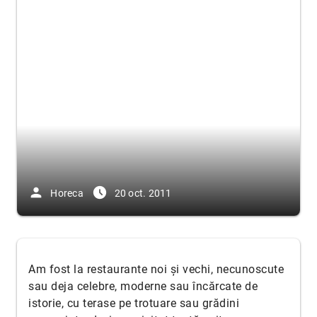
person
access_time_filled
Horeca
20 oct. 2011
Am fost la restaurante noi și vechi, necunoscute
sau deja celebre, moderne sau încărcate de
istorie, cu terase pe trotuare sau grădini