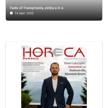
Taste of Transylvania, ediția a-II-a
access_time_filled
14 sept. 2023