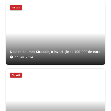
NEWS
Noul restaurant Stradale, o investiție de 400.000 de euro
access_time_filled
16 ian. 2024
NEWS