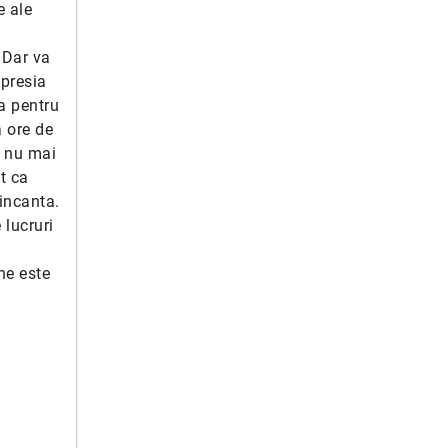
e ale
 Dar va
presia
a pentru
 ore de
e nu mai
t ca
incanta.
 lucruri
ne este