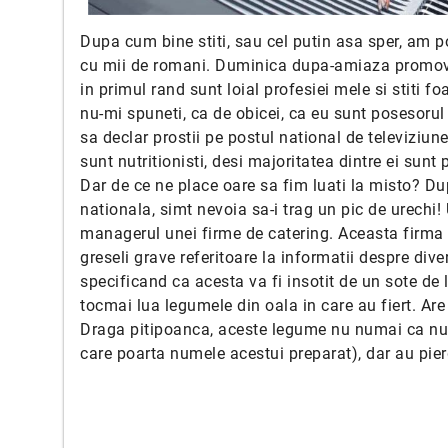
Dupa cum bine stiti, sau cel putin asa sper, am p
cu mii de romani. Duminica dupa-amiaza promovez 
in primul rand sunt loial profesiei mele si stiti f
nu-mi spuneti, ca de obicei, ca eu sunt posesorul 
sa declar prostii pe postul national de televiziun
sunt nutritionisti, desi majoritatea dintre ei sunt
Dar de ce ne place oare sa fim luati la misto? D
nationala, simt nevoia sa-i trag un pic de urechi
managerul unei firme de catering. Aceasta firma 
greseli grave referitoare la informatii despre di
specificand ca acesta va fi insotit de un sote de
tocmai lua legumele din oala in care au fiert. Are
Draga pitipoanca, aceste legume nu numai ca nu a
care poarta numele acestui preparat), dar au pierdu