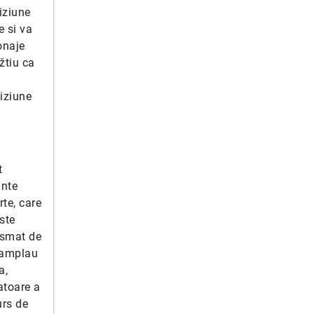
iziune
e si va
onaje
žtiu ca
e
viziune
t
ante
te, care
ste
asmat de
ntamplau
a,
atoare a
urs de