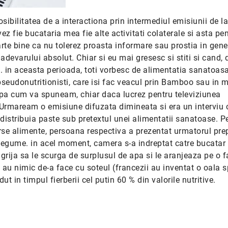
osibilitatea de a interactiona prin intermediul emisiunii de 
fie bucataria mea fie alte activitati colaterale si asta pen
oarte bine ca nu tolerez proasta informare sau prostia in gene
adevarului absolut. Chiar si eu mai gresesc si stiti si cand, d
e. in aceasta perioada, toti vorbesc de alimentatia sanatoasa,
 pseudonutritionisti, care isi fac veacul prin Bamboo sau in ma
upa cum va spuneam, chiar daca lucrez pentru televiziunea
! Urmaream o emisiune difuzata dimineata si era un interviu 
distribuia paste sub pretextul unei alimentatii sanatoase. P
verse alimente, persoana respectiva a prezentat urmatorul pre
 legume. in acel moment, camera s-a indreptat catre bucatar
 grija sa le scurga de surplusul de apa si le aranjeaza pe o fa
u nimic de-a face cu soteul (francezii au inventat o oala s
t in timpul fierberii cel putin 60 % din valorile nutritive.