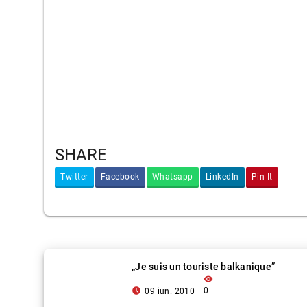
SHARE
Twitter
Facebook
Whatsapp
LinkedIn
Pin It
„Je suis un touriste balkanique”
visibility
access_time_filled
0
09 iun. 2010