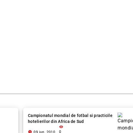
Campionatul mondial de fotbal si practicile
hotelierilor din Africa de Sud
visibility
access_time_filled
0
09 iun. 2010