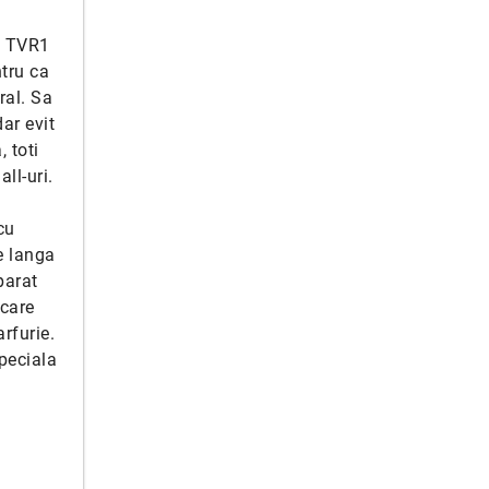
la TVR1
tru ca
ral. Sa
ar evit
 toti
ll-uri.
cu
e langa
parat
 care
rfurie.
peciala