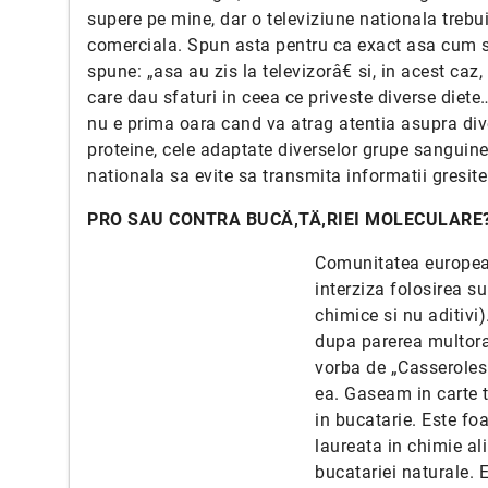
supere pe mine, dar o televiziune nationala trebui
comerciala. Spun asta pentru ca exact asa cum se 
spune: „asa au zis la televizorâ€ si, in acest caz
care dau sfaturi in ceea ce priveste diverse diet
nu e prima oara cand va atrag atentia asupra dive
proteine, cele adaptate diverselor grupe sanguine
nationala sa evite sa transmita informatii gresite
PRO SAU CONTRA BUCÄ‚TÄ‚RIEI MOLECULARE
Comunitatea europeana
interziza folosirea s
chimice si nu aditivi
dupa parerea multora
vorba de „Casseroles
ea. Gaseam in carte t
in bucatarie. Este fo
laureata in chimie al
bucatariei naturale. 