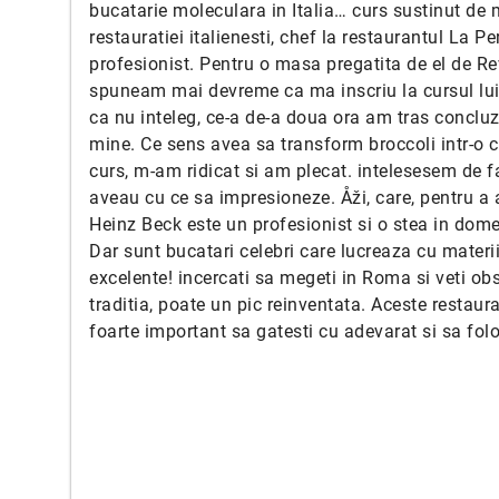
bucatarie moleculara in Italia… curs sustinut de 
restauratiei italienesti, chef la restaurantul La P
profesionist. Pentru o masa pregatita de el de Re
spuneam mai devreme ca ma inscriu la cursul lui
ca nu inteleg, ce-a de-a doua ora am tras concluz
mine. Ce sens avea sa transform broccoli intr-o 
curs, m-am ridicat si am plecat. intelesesem de f
aveau cu ce sa impresioneze. Åži, care, pentru a a
Heinz Beck este un profesionist si o stea in dome
Dar sunt bucatari celebri care lucreaza cu materi
excelente! incercati sa megeti in Roma si veti ob
traditia, poate un pic reinventata. Aceste restaur
foarte important sa gatesti cu adevarat si sa fol