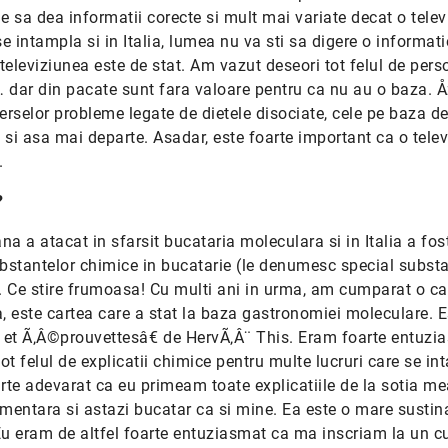
e sa dea informatii corecte si mult mai variate decat o telev
intampla si in Italia, lumea nu va sti sa digere o informati
, televiziunea este de stat. Am vazut deseori tot felul de pers
e… dar din pacate sunt fara valoare pentru ca nu au o baza. Å
rselor probleme legate de dietele disociate, cele pe baza d
 si asa mai departe. Asadar, este foarte important ca o tele
.
?
 a atacat in sfarsit bucataria moleculara si in Italia a fos
ubstantelor chimice in bucatarie (le denumesc special subst
). Ce stire frumoasa! Cu multi ani in urma, am cumparat o car
, este cartea care a stat la baza gastronomiei moleculare. E
 et Ã‚Â©prouvettesâ€ de HervÃ‚Â¨ This. Eram foarte entuzi
ot felul de explicatii chimice pentru multe lucruri care se i
arte adevarat ca eu primeam toate explicatiile de la sotia me
imentara si astazi bucatar ca si mine. Ea este o mare sustin
Eu eram de altfel foarte entuziasmat ca ma inscriam la un c