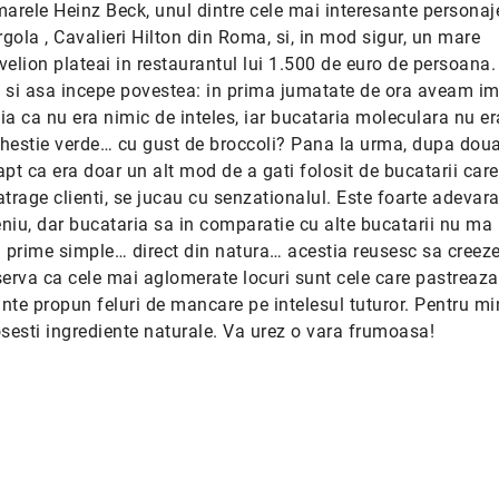
marele Heinz Beck, unul dintre cele mai interesante personaj
ergola , Cavalieri Hilton din Roma, si, in mod sigur, un mare
velion plateai in restaurantul lui 1.500 de euro de persoana.
 si asa incepe povestea: in prima jumatate de ora aveam im
ia ca nu era nimic de inteles, iar bucataria moleculara nu er
chestie verde… cu gust de broccoli? Pana la urma, dupa doua
apt ca era doar un alt mod de a gati folosit de bucatarii car
trage clienti, se jucau cu senzationalul. Este foarte adevara
niu, dar bucataria sa in comparatie cu alte bucatarii nu ma 
i prime simple… direct din natura… acestia reusesc sa creeze
serva ca cele mai aglomerate locuri sunt cele care pastreaza
ante propun feluri de mancare pe intelesul tuturor. Pentru mi
osesti ingrediente naturale. Va urez o vara frumoasa!