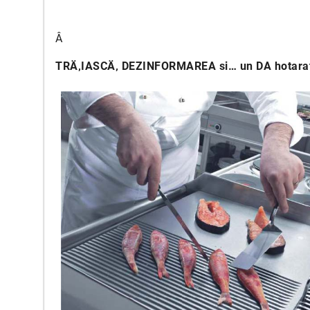
Â
TRÄ‚IASCÄ‚ DEZINFORMAREA si… un DA hotarat p