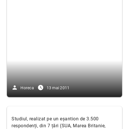
person
access_time_filled
Horeca
13 mai 2011
Studiul, realizat pe un eșantion de 3.500
respondenți, din 7 țări (SUA, Marea Britanie,