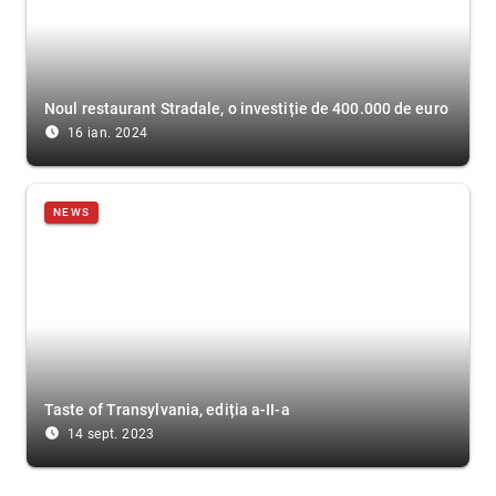
Noul restaurant Stradale, o investiție de 400.000 de euro
access_time_filled
16 ian. 2024
NEWS
Taste of Transylvania, ediția a-II-a
access_time_filled
14 sept. 2023