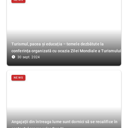
Turismul, pacea și educația – temele dezbătute la
conferința organizată cu ocazia Zilei Mondiale a Turismului
access_time_filled
30 sept. 2024
NEWS
Angajații din întreaga lume sunt dornici să se recalifice în