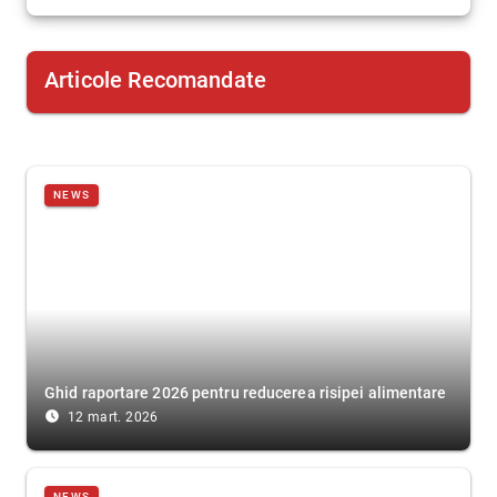
Articole Recomandate
NEWS
Ghid raportare 2026 pentru reducerea risipei alimentare
access_time_filled
12 mart. 2026
NEWS