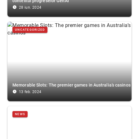
contextul progreselor GenAI
access_time_filled
28 iun. 2024
UNCATEGORIZED
Memorable Slots: The premier games in Australia’s casinos
access_time_filled
13 feb. 2024
NEWS