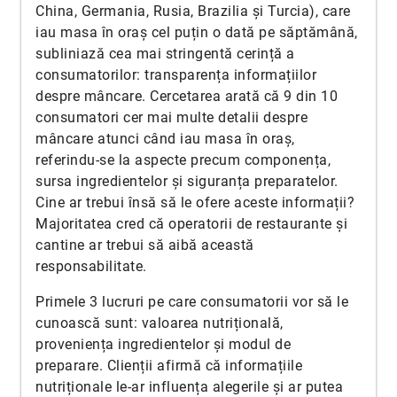
China, Germania, Rusia, Brazilia și Turcia), care
iau masa în oraș cel puțin o dată pe săptămână,
subliniază cea mai stringentă cerință a
consumatorilor: transparența informațiilor
despre mâncare. Cercetarea arată că 9 din 10
consumatori cer mai multe detalii despre
mâncare atunci când iau masa în oraș,
referindu-se la aspecte precum componența,
sursa ingredientelor și siguranța preparatelor.
Cine ar trebui însă să le ofere aceste informații?
Majoritatea cred că operatorii de restaurante și
cantine ar trebui să aibă această
responsabilitate.
Primele 3 lucruri pe care consumatorii vor să le
cunoască sunt: valoarea nutrițională,
proveniența ingredientelor și modul de
preparare. Clienții afirmă că informațiile
nutriționale le-ar influența alegerile și ar putea