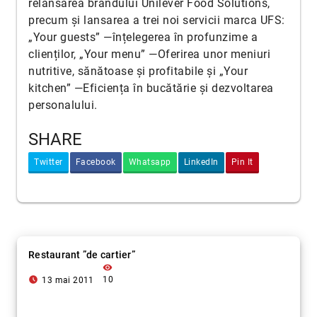
relansarea brandului Unilever Food Solutions,
precum și lansarea a trei noi servicii marca UFS:
„Your guests” —înțelegerea în profunzime a
clienților, „Your menu” —Oferirea unor meniuri
nutritive, sănătoase și profitabile și „Your
kitchen” —Eficiența în bucătărie și dezvoltarea
personalului.
SHARE
Twitter
Facebook
Whatsapp
LinkedIn
Pin It
Restaurant ”de cartier”
visibility
access_time_filled
10
13 mai 2011