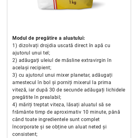
Modul de pregătire a aluatului:
1) dizolvați drojdia uscată direct în apă cu
ajutorul unui tel;
2) adăugați uleiul de măsline extravirgin în
același recipient;
3) cu ajutorul unui mixer planetar, adăugați
amestecul în bol și porniți mixerul la prima
viteză, iar după 30 de secunde adăugați lichidele
pregătite în prealabil;
4) măriți treptat viteza, lăsați aluatul să se
frământe timp de aproximativ 10 minute, până
când toate ingredientele sunt complet
încorporate și se obține un aluat neted și
consistent;