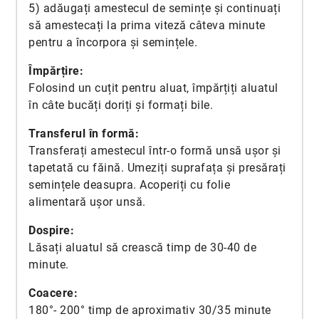
5) adăugați amestecul de semințe și continuați
să amestecați la prima viteză câteva minute
pentru a încorpora și semințele.
Împărțire:
Folosind un cuțit pentru aluat, împărțiți aluatul
în câte bucăți doriți și formați bile.
Transferul în formă:
Transferați amestecul într-o formă unsă ușor și
tapetată cu făină. Umeziți suprafața și presărați
semințele deasupra. Acoperiți cu folie
alimentară ușor unsă.
Dospire:
Lăsați aluatul să crească timp de 30-40 de
minute.
Coacere:
180°- 200° timp de aproximativ 30/35 minute