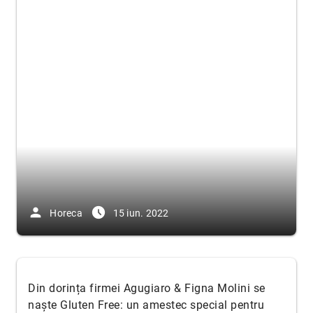
person
access_time_filled
Horeca
15 iun. 2022
Din dorința firmei Agugiaro & Figna Molini se
naște Gluten Free: un amestec special pentru