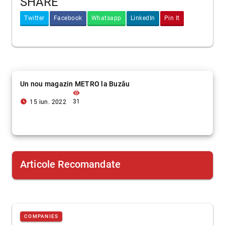
SHARE
Twitter
Facebook
Whatsapp
LinkedIn
Pin It
Un nou magazin METRO la Buzău
visibility
access_time_filled
31
15 iun. 2022
Articole Recomandate
COMPANIES