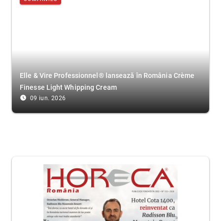
Elle & Vire Professionnel® lansează în România Crème
Finesse Light Whipping Cream
access_time_filled
09 iun. 2026