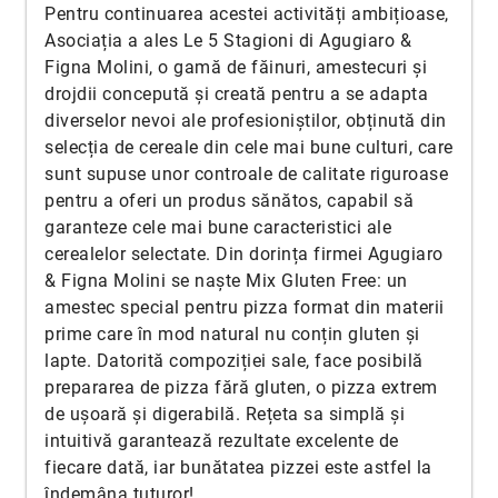
Pentru continuarea acestei activități ambițioase,
Asociația a ales Le 5 Stagioni di Agugiaro &
Figna Molini, o gamă de făinuri, amestecuri și
drojdii concepută și creată pentru a se adapta
diverselor nevoi ale profesioniștilor, obținută din
selecția de cereale din cele mai bune culturi, care
sunt supuse unor controale de calitate riguroase
pentru a oferi un produs sănătos, capabil să
garanteze cele mai bune caracteristici ale
cerealelor selectate. Din dorința firmei Agugiaro
& Figna Molini se naște Mix Gluten Free: un
amestec special pentru pizza format din materii
prime care în mod natural nu conțin gluten și
lapte. Datorită compoziției sale, face posibilă
prepararea de pizza fără gluten, o pizza extrem
de ușoară și digerabilă. Rețeta sa simplă și
intuitivă garantează rezultate excelente de
fiecare dată, iar bunătatea pizzei este astfel la
îndemâna tuturor!