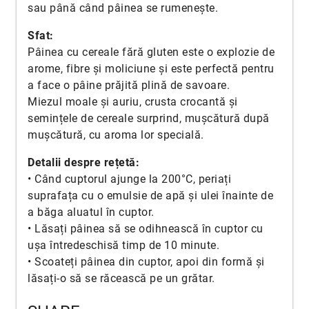
sau până când pâinea se rumenește.
Sfat:
Pâinea cu cereale fără gluten este o explozie de
arome, fibre și moliciune și este perfectă pentru
a face o pâine prăjită plină de savoare.
Miezul moale și auriu, crusta crocantă și
semințele de cereale surprind, mușcătură după
mușcătură, cu aroma lor specială.
Detalii despre rețetă:
• Când cuptorul ajunge la 200°C, periați
suprafața cu o emulsie de apă și ulei înainte de
a băga aluatul în cuptor.
• Lăsați pâinea să se odihnească în cuptor cu
ușa întredeschisă timp de 10 minute.
• Scoateți pâinea din cuptor, apoi din formă și
lăsați-o să se răcească pe un grătar.