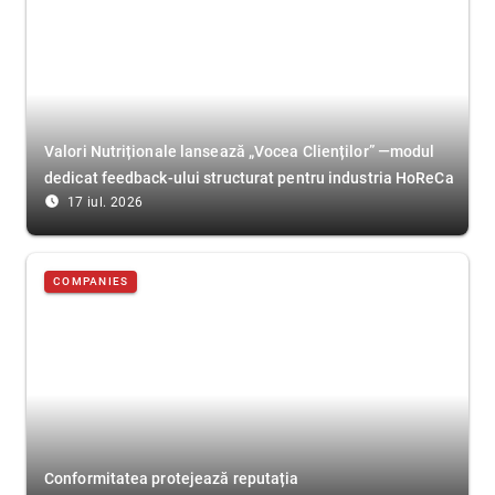
Valori Nutriționale lansează „Vocea Clienților” —modul
dedicat feedback-ului structurat pentru industria HoReCa
access_time_filled
17 iul. 2026
COMPANIES
Conformitatea protejează reputația