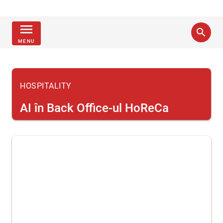
menu
search
MENU
HOSPITALITY
AI în Back Office-ul HoReCa