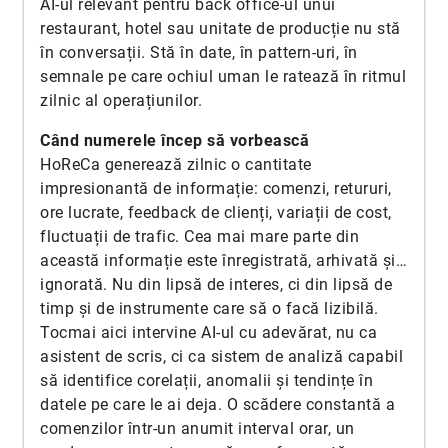
AI-ul relevant pentru back office-ul unui
restaurant, hotel sau unitate de producție nu stă
în conversații. Stă în date, în pattern-uri, în
semnale pe care ochiul uman le ratează în ritmul
zilnic al operațiunilor.
Când numerele încep să vorbească
HoReCa generează zilnic o cantitate
impresionantă de informație: comenzi, retururi,
ore lucrate, feedback de clienți, variații de cost,
fluctuații de trafic. Cea mai mare parte din
această informație este înregistrată, arhivată și…
ignorată. Nu din lipsă de interes, ci din lipsă de
timp și de instrumente care să o facă lizibilă.
Tocmai aici intervine AI-ul cu adevărat, nu ca
asistent de scris, ci ca sistem de analiză capabil
să identifice corelații, anomalii și tendințe în
datele pe care le ai deja. O scădere constantă a
comenzilor într-un anumit interval orar, un