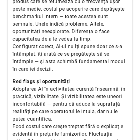
produs care se returnează cu o frecvență ușor
peste medie, costul pe acoperire care depășește
benchmarkul intern — toate acestea sunt
semnale. Unele indică probleme. Altele,
oportunități neexplorate. Diferența o face
capacitatea de a le vedea la timp.
Configurat corect, AI-ul nu îți spune doar ce s-a
întâmplat, îți arată ce se pregătește să se
întâmple — și asta schimbă fundamental modul
în care iei decizii.
Red flags și oportunități
Adoptarea AI în activitatea curentă înseamnă, în
practică, vizibilitate. Și vizibilitatea este uneori
inconfortabilă — pentru că aduce la suprafață
realități pe care operatorul le intuia, dar nu le
putea cuantifica.
Food costul care crește treptat fără o explicație
evidentă în prețurile furnizorilor. Fluctuația