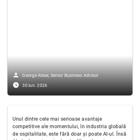
person
George Alexe, Senior Business Advisor
access_time_filled
30 iun. 2026
Unul dintre cele mai serioase avantaje
competitive ale momentului, în industria globală
de ospitalitate, este fără doar și poate AI-ul. Însă