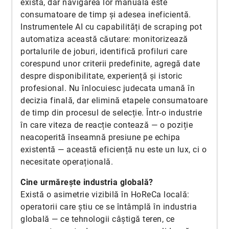
există, dar navigarea lor manuală este
consumatoare de timp și adesea ineficientă.
Instrumentele AI cu capabilități de scraping pot
automatiza această căutare: monitorizează
portalurile de joburi, identifică profiluri care
corespund unor criterii predefinite, agregă date
despre disponibilitate, experiență și istoric
profesional. Nu înlocuiesc judecata umană în
decizia finală, dar elimină etapele consumatoare
de timp din procesul de selecție. Într-o industrie
în care viteza de reacție contează — o poziție
neacoperită înseamnă presiune pe echipa
existentă — această eficiență nu este un lux, ci o
necesitate operațională.
Cine urmărește industria globală?
Există o asimetrie vizibilă în HoReCa locală:
operatorii care știu ce se întâmplă în industria
globală — ce tehnologii câștigă teren, ce