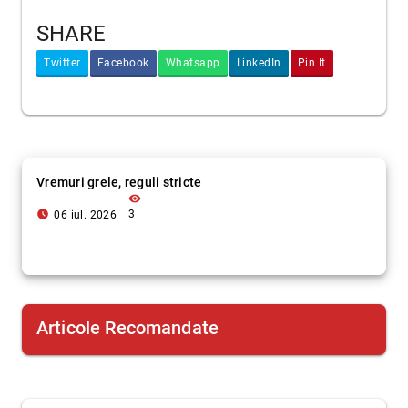
SHARE
Twitter
Facebook
Whatsapp
LinkedIn
Pin It
Vremuri grele, reguli stricte
visibility
access_time_filled
3
06 iul. 2026
Articole Recomandate