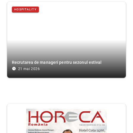
HOSPITALITY
Recrutarea de manageri pentru sezonul estival
access_time_filled
21 mai 2026