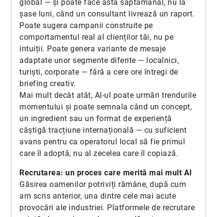
global — și poate face asta săptămânal, nu la
șase luni, când un consultant livrează un raport.
Poate sugera campanii construite pe
comportamentul real al clienților tăi, nu pe
intuiții. Poate genera variante de mesaje
adaptate unor segmente diferite — localnici,
turiști, corporate — fără a cere ore întregi de
briefing creativ.
Mai mult decât atât, AI-ul poate urmări trendurile
momentului și poate semnala când un concept,
un ingredient sau un format de experiență
câștigă tracțiune internațională — cu suficient
avans pentru ca operatorul local să fie primul
care îl adoptă, nu al zecelea care îl copiază.
Recrutarea: un proces care merită mai mult AI
Găsirea oamenilor potriviți rămâne, după cum
am scris anterior, una dintre cele mai acute
provocări ale industriei. Platformele de recrutare