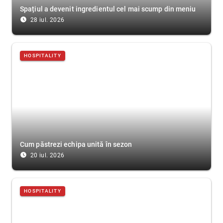
Spațiul a devenit ingredientul cel mai scump din meniu
access_time_filled
28 iul. 2026
HOSPITALITY
Cum păstrezi echipa unită în sezon
access_time_filled
20 iul. 2026
HOSPITALITY