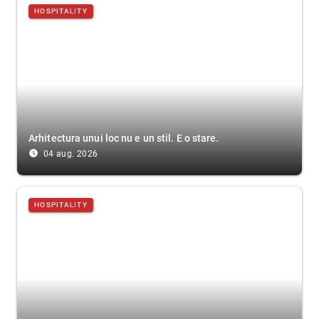
HOSPITALITY
Arhitectura unui loc nu e un stil. E o stare.
access_time_filled
04 aug. 2026
HOSPITALITY