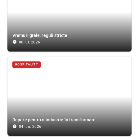
Vremuri grele, reguli stricte
access_time_filled
06 iul. 2026
HOSPITALITY
Repere pentru o industrie în transformare
access_time_filled
04 iun. 2026