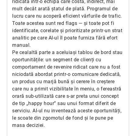
ridicată într-o echipă care costă, indirect, mai
mult decât arată ștatul de plată. Programul de
lucru care nu acoperă eficient vârfurile de trafic.
Toate acestea sunt red flags — și toate pot fi
identificate, corelate și prioritizate printr-un strat
analitic pe care AI-ul îl poate furniza fără efort
manual.
Pe cealaltă parte a aceluiași tablou de bord stau
oportunitățile: un segment de clienți cu
comportament de revenire ridicat care nu a fost
niciodată abordat printr-o comunicare dedicată,
un produs cu marjă bună și cerere în creștere
care nu a primit vizibilitate în meniu, o fereastră
orară sub-utilizată care s-ar preta unui concept
de tip „happy hour” sau unui format diferit de
serviciu. AI-ul nu inventează aceste oportunități,
le scoate din zgomotul de fond și le pune pe
masa deciziei.