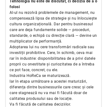
Tehnologia nu este de discutat, ci decizia de a o
folosi
AI-ul nu rezolvă problemele de management, nu
compensează lipsa de strategie și nu înlocuiește
cultura organizațională. Dar pentru businessul
care are deja fundamente solide — proceduri,
standarde, o echipă cu direcție clară — devine un
multiplicator de performanță.
Adoptarea lui nu cere transformări radicale sau
investiții prohibitive. Cere, în schimb, ceva mai
rar în industrie: disponibilitatea de a privi datele
proprii cu onestitate și curiozitatea de a întreba
ce pot face, concret, cu ele.
Industria HoReCa se maturizează.
Iar în etapa următoare a acestei maturizări,
diferența dintre businessurile care cresc și cele
care stagnează nu va mai fi făcută doar de
calitatea produsului sau de locație.
Va fi făcută de calitatea deciziilor.